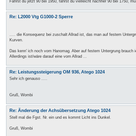
Fährst du jetzt 90 bei 1950, fährst du vielleicht nachher 90 bei 1750, m
Re: L2000 Vtg G1000-2 Sperre
..... die Konsequenz bei zuschalt Allrad ist, das man auf festem Unterg
Kurven.
Das kenn' ich noch vom Hanomag. Aber auf festem Untergrung brauch ic
Allerdings ist/wäre darauf eine vom Allrad ...
Re: Leistungssteigerung OM 936, Atego 1024
Sehr ich genauso .....
Gruß, Wombi
Re: Änderung der Achsübersetzung Atego 1024
Stell mal die Fgst. Nr. ein und es kommt Licht ins Dunkel.
Gruß, Wombi