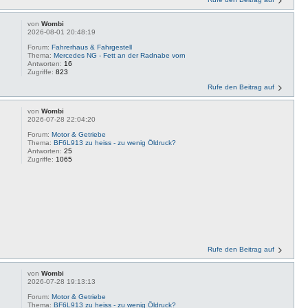
von
Wombi
2026-08-01 20:48:19
Forum:
Fahrerhaus & Fahrgestell
Thema:
Mercedes NG - Fett an der Radnabe vorn
Antworten:
16
Zugriffe:
823
Rufe den Beitrag auf
von
Wombi
2026-07-28 22:04:20
Forum:
Motor & Getriebe
Thema:
BF6L913 zu heiss - zu wenig Öldruck?
Antworten:
25
Zugriffe:
1065
Rufe den Beitrag auf
von
Wombi
2026-07-28 19:13:13
Forum:
Motor & Getriebe
Thema:
BF6L913 zu heiss - zu wenig Öldruck?