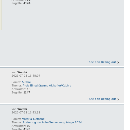
Zugriffe:
4144
Rufe den Beitrag auf
von
Wombi
2026-07-23 16:48:07
Forum:
Aufbau
Thema:
Preis Einschätzung Alukoffer/Kabine
Antworten:
18
Zugriffe:
1147
Rufe den Beitrag auf
von
Wombi
2026-07-23 16:43:13
Forum:
Motor & Getriebe
Thema:
Änderung der Achsübersetzung Atego 1024
Antworten:
92
Zugriffe:
4144