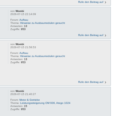
Rufe den Beitrag auf
von
Wombi
2026-07-15 22:14:09
Forum:
Aufbau
Thema:
Hinweise zu Ausbaumodulen gesucht
Antworten:
13
Zugriffe:
953
Rufe den Beitrag auf
von
Wombi
2026-07-15 21:58:53
Forum:
Aufbau
Thema:
Hinweise zu Ausbaumodulen gesucht
Antworten:
13
Zugriffe:
953
Rufe den Beitrag auf
von
Wombi
2026-07-15 21:40:27
Forum:
Motor & Getriebe
Thema:
Leistungssteigerung OM 936, Atego 1024
Antworten:
15
Zugriffe:
953