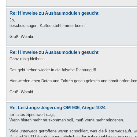
Re: Hinweise zu Ausbaumodulen gesucht
Jo,
bescheid sagen, Kaffee steht immer bereit.
Gruß, Wombi
Re: Hinweise zu Ausbaumodulen gesucht
Ganz ruhig bleiben ....
Das geht schon wieder in die falsche Richtung !!!
Hier werden eben Daten und Fakten genau gelesen und somit sofort ko
Gruß, Wombi
Re: Leistungssteigerung OM 936, Atego 1024
Ein altes Sprichwort sagt,
Wenn hinten mehr rauskommen soll, muß vorne mehr reingehen.
Viele unterwegs getroffene waren schockiert, was die Kiste wegsäuft, we
Da sind 30-33 Liter durchaus möglich in der Fahrzeugklasse, wie pers. mi