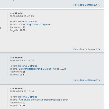
Rufe den Beitrag auf
von
Wombi
2026-07-18 10:43:29
Forum:
Motor & Getriebe
Thema:
L2000 Vtg G1000-2 Sperre
n
Antworten:
22
Zugriffe:
1070
Rufe den Beitrag auf
von
Wombi
2026-07-15 22:37:08
Forum:
Motor & Getriebe
Thema:
Leistungssteigerung OM 936, Atego 1024
Antworten:
15
Zugriffe:
953
Rufe den Beitrag auf
von
Wombi
2026-07-15 22:16:46
Forum:
Motor & Getriebe
Thema:
Änderung der Achsübersetzung Atego 1024
Antworten:
92
Zugriffe:
4144