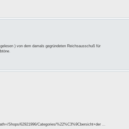
1 gelesen ) von dem damals gegründeten Reichsausschuß für
rbtöne.
tPath=/Shops/62921996/Categories/%22%C3%9Cbersicht+der ...