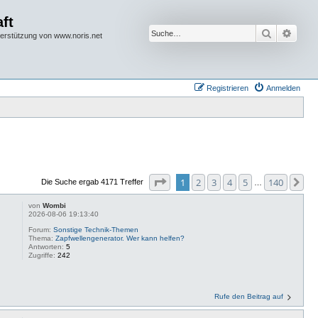
ft
Suche
Erwei
terstützung von www.noris.net
Registrieren
Anmelden
Seite
1
von
140
1
2
3
4
5
140
Nä
Die Suche ergab 4171 Treffer
…
von
Wombi
2026-08-06 19:13:40
Forum:
Sonstige Technik-Themen
Thema:
Zapfwellengenerator. Wer kann helfen?
Antworten:
5
Zugriffe:
242
Rufe den Beitrag auf