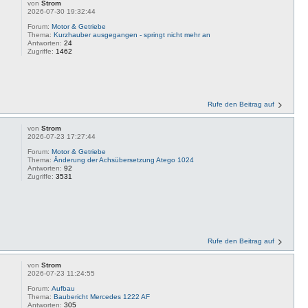
von
Strom
2026-07-30 19:32:44
Forum:
Motor & Getriebe
Thema:
Kurzhauber ausgegangen - springt nicht mehr an
Antworten:
24
Zugriffe:
1462
Rufe den Beitrag auf
von
Strom
2026-07-23 17:27:44
Forum:
Motor & Getriebe
Thema:
Änderung der Achsübersetzung Atego 1024
Antworten:
92
Zugriffe:
3531
Rufe den Beitrag auf
von
Strom
2026-07-23 11:24:55
Forum:
Aufbau
Thema:
Baubericht Mercedes 1222 AF
Antworten:
305