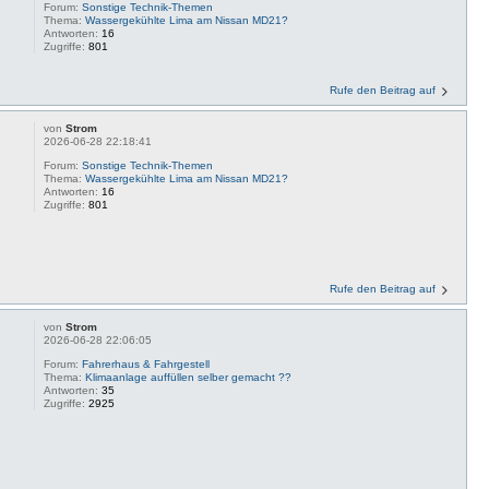
Forum:
Sonstige Technik-Themen
Thema:
Wassergekühlte Lima am Nissan MD21?
Antworten:
16
Zugriffe:
801
Rufe den Beitrag auf
von
Strom
2026-06-28 22:18:41
Forum:
Sonstige Technik-Themen
Thema:
Wassergekühlte Lima am Nissan MD21?
Antworten:
16
Zugriffe:
801
Rufe den Beitrag auf
von
Strom
2026-06-28 22:06:05
Forum:
Fahrerhaus & Fahrgestell
Thema:
Klimaanlage auffüllen selber gemacht ??
Antworten:
35
Zugriffe:
2925