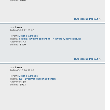
Rufe den Beitrag auf
von
Strom
2026-06-04 22:23:00
Forum:
Motor & Getriebe
Thema:
erledigt! lkw springt nicht an --> lkw läuft, keine leistung
Antworten:
43
Zugriffe:
3366
Rufe den Beitrag auf
von
Strom
2026-05-16 16:52:07
Forum:
Motor & Getriebe
Thema:
ESP Druckventilhalter abdichten
Antworten:
18
Zugriffe:
1563