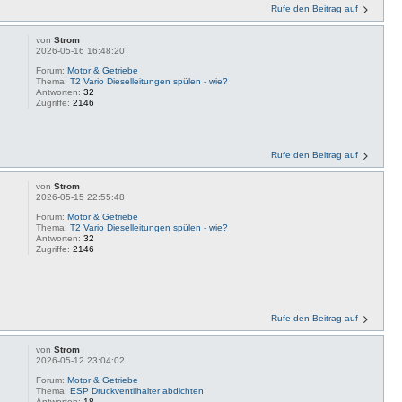
Rufe den Beitrag auf
von
Strom
2026-05-16 16:48:20
Forum:
Motor & Getriebe
Thema:
T2 Vario Dieselleitungen spülen - wie?
Antworten:
32
Zugriffe:
2146
Rufe den Beitrag auf
von
Strom
2026-05-15 22:55:48
Forum:
Motor & Getriebe
Thema:
T2 Vario Dieselleitungen spülen - wie?
Antworten:
32
Zugriffe:
2146
Rufe den Beitrag auf
von
Strom
2026-05-12 23:04:02
Forum:
Motor & Getriebe
Thema:
ESP Druckventilhalter abdichten
Antworten:
18