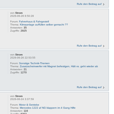
Rufe den Beitrag auf
von
Strom
2026-06-28 8:50:28
Forum:
Fahrerhaus & Fahrgestell
Thema:
Klimaanlage auffüllen selber gemacht ??
Antworten:
35
Zugriffe:
2925
Rufe den Beitrag auf
von
Strom
2026-06-26 22:53:55
Forum:
Sonstige Technik-Themen
Thema:
Zusatzscheinwerfer mit Magnet befestigen, Hält vs. geht wieder ab
Antworten:
21
Zugriffe:
1270
Rufe den Beitrag auf
von
Strom
2026-06-24 3:37:59
Forum:
Motor & Getriebe
Thema:
Mercedes 1222 af NG klappern im 4 Gang Hilfe
Antworten:
116
Zugriffe:
6302