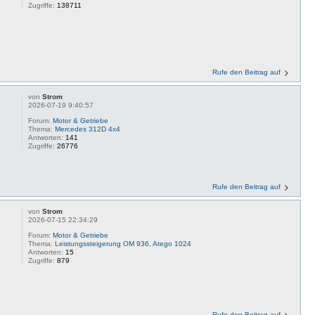
Zugriffe:
138711
Rufe den Beitrag auf
von
Strom
2026-07-19 9:40:57
Forum:
Motor & Getriebe
Thema:
Mercedes 312D 4x4
Antworten:
141
Zugriffe:
26776
Rufe den Beitrag auf
von
Strom
2026-07-15 22:34:29
Forum:
Motor & Getriebe
Thema:
Leistungssteigerung OM 936, Atego 1024
Antworten:
15
Zugriffe:
879
Rufe den Beitrag auf