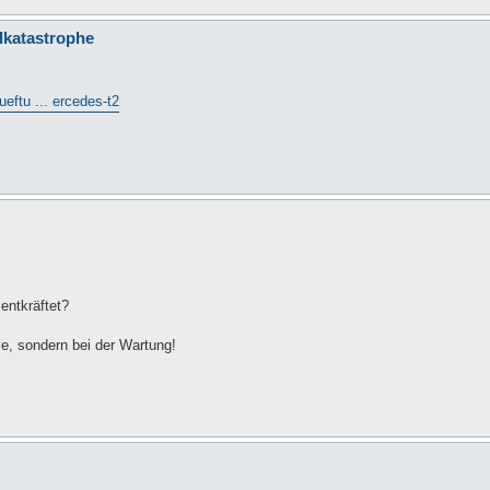
llkatastrophe
ueftu ... ercedes-t2
 entkräftet?
e, sondern bei der Wartung!