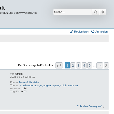
ft
Suche
Erwei
terstützung von www.noris.net
Registrieren
Anmelden
Seite
1
von
14
1
2
3
4
5
14
Nä
Die Suche ergab 415 Treffer
…
von
Strom
2026-08-03 22:48:19
Forum:
Motor & Getriebe
Thema:
Kurzhauber ausgegangen - springt nicht mehr an
Antworten:
24
Zugriffe:
1462
Rufe den Beitrag auf