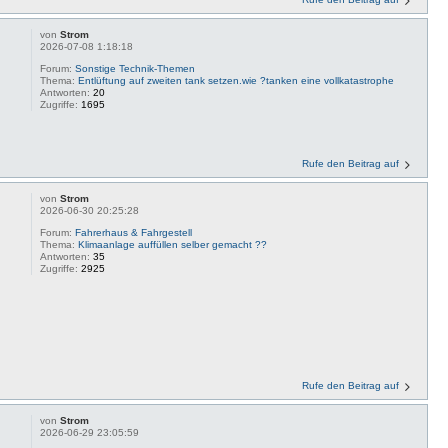
von
Strom
2026-07-08 1:18:18
Forum:
Sonstige Technik-Themen
Thema:
Entlüftung auf zweiten tank setzen.wie ?tanken eine vollkatastrophe
Antworten:
20
Zugriffe:
1695
Rufe den Beitrag auf
von
Strom
2026-06-30 20:25:28
Forum:
Fahrerhaus & Fahrgestell
Thema:
Klimaanlage auffüllen selber gemacht ??
Antworten:
35
Zugriffe:
2925
Rufe den Beitrag auf
von
Strom
2026-06-29 23:05:59