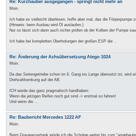
Re: Kurzhauber ausgegangen - springt nicht mehr an
Moin.
Ich habe es vielleicht überlesen, hoffe aber mal, das die Förperpumpe 
(Hinweis: beim Ausbau wird Öl auslaufen.)
Nur so lässt sich dann auch sicher prüfen ob der Kolben der Pumpe saub
Ich habe bei kompletten Überholungen der großen ESP die ...
Re: Änderung der Achsübersetzung Atego 1024
Moin.
Da das Seriengetriebe schon im 6. Gang ins Lange übersetzt ist, wird ei
Drehzahlsenkung auf der AB.
ICH würde das ganz pragmatisch handhaben:
Wenn die jetzigen Reifen noch gut sind -> erstmal so fahren!
Und wenn die ...
Re: Baubericht Mercedes 1222 AF
Moin.
Beim Grauwassertank würde ich die Schräge weiter bis zum "angebaut