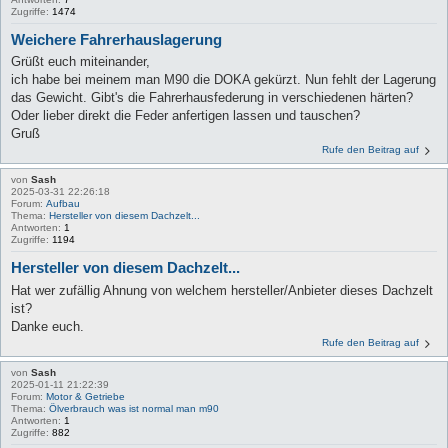
Zugriffe:
1474
Weichere Fahrerhauslagerung
Grüßt euch miteinander,
ich habe bei meinem man M90 die DOKA gekürzt. Nun fehlt der Lagerung
das Gewicht. Gibt's die Fahrerhausfederung in verschiedenen härten?
Oder lieber direkt die Feder anfertigen lassen und tauschen?
Gruß
Rufe den Beitrag auf
von
Sash
2025-03-31 22:26:18
Forum:
Aufbau
Thema:
Hersteller von diesem Dachzelt...
Antworten:
1
Zugriffe:
1194
Hersteller von diesem Dachzelt...
Hat wer zufällig Ahnung von welchem hersteller/Anbieter dieses Dachzelt
ist?
Danke euch.
Rufe den Beitrag auf
von
Sash
2025-01-11 21:22:39
Forum:
Motor & Getriebe
Thema:
Ölverbrauch was ist normal man m90
Antworten:
1
Zugriffe:
882