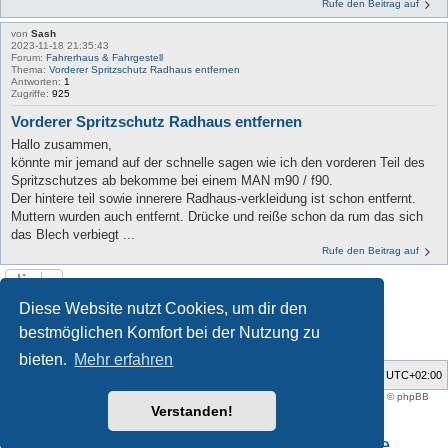
Rufe den Beitrag auf
von
Sash
2023-11-18 21:35:43
Forum:
Fahrerhaus & Fahrgestell
Thema:
Vorderer Spritzschutz Radhaus entfernen
Antworten:
1
Zugriffe:
925
Vorderer Spritzschutz Radhaus entfernen
Hallo zusammen,
könnte mir jemand auf der schnelle sagen wie ich den vorderen Teil des
Spritzschutzes ab bekomme bei einem MAN m90 / f90.
Der hintere teil sowie innerere Radhaus-verkleidung ist schon entfernt.
Muttern wurden auch entfernt. Drücke und reiße schon da rum das sich
das Blech verbiegt ...
Rufe den Beitrag auf
Diese Website nutzt Cookies, um dir den
1
2
Nächste
Die Suche ergab 39 Treffer
bestmöglichen Komfort bei der Nutzung zu
bieten.
Mehr erfahren
Foren-Übersicht
Alle Zeiten sind
UTC+02:00
Style developer by
support forum tricolor
,
Powered by
phpBB
® Forum Software © phpBB
Limited
Verstanden!
Deutsche Übersetzung durch
phpBB.de
Impressum und Datenschutzhinweise