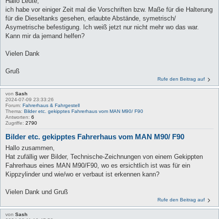
Hallo Leute,
ich habe vor einiger Zeit mal die Vorschriften bzw. Maße für die Halterung
für die Dieseltanks gesehen, erlaubte Abstände, symetrisch/
Asymetrische befestigung. Ich weiß jetzt nur nicht mehr wo das war.
Kann mir da jemand helfen?
Vielen Dank
Gruß
Rufe den Beitrag auf
von
Sash
2024-07-09 23:33:26
Forum:
Fahrerhaus & Fahrgestell
Thema:
Bilder etc. gekipptes Fahrerhaus vom MAN M90/ F90
Antworten:
6
Zugriffe:
2790
Bilder etc. gekipptes Fahrerhaus vom MAN M90/ F90
Hallo zusammen,
Hat zufällig wer Bilder, Technische-Zeichnungen von einem Gekippten
Fahrerhaus eines MAN M90/F90, wo es ersichtlich ist was für ein
Kippzylinder und wie/wo er verbaut ist erkennen kann?
Vielen Dank und Gruß
Rufe den Beitrag auf
von
Sash