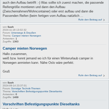
auch den Aufbau betrifft :-) Was sollte ich zuerst machen, die passende
Reifengröße montieren und dann den Aufbau
(Zwischenrahmen/Wohncontainer) oder erst aufbau und dann die
Passenden Reifen (beim fertigen vom Aufbau natürlich ...
Rufe den Beitrag auf
von
Sash
2024-11-18 13:02:32
Forum:
Unterwegs & Draußen
Thema:
Camper mieten Norwegen
Antworten:
1
Zugriffe:
1363
Camper mieten Norwegen
Hallo zusammen,
weiß bzw. kennt jemand wo ich für einen Winterurlaub camper in
Norwegen anmieten kann. Nähe Oslo wäre perfekt.
Gruß
Rufe den Beitrag auf
von
Sash
2024-09-14 23:37:01
Forum:
Sonstige Technik-Themen
Thema:
Vorschriften Befestigungspunkte Dieseltanks
Antworten:
0
Zugriffe:
1469
Vorschriften Befestigungspunkte Dieseltanks