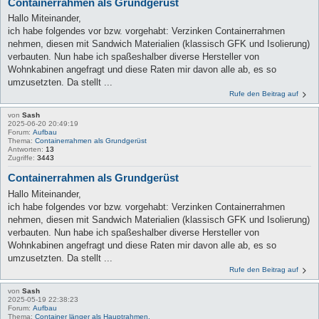
Containerrahmen als Grundgerüst
Hallo Miteinander,
ich habe folgendes vor bzw. vorgehabt: Verzinken Containerrahmen
nehmen, diesen mit Sandwich Materialien (klassisch GFK und Isolierung)
verbauten. Nun habe ich spaßeshalber diverse Hersteller von
Wohnkabinen angefragt und diese Raten mir davon alle ab, es so
umzusetzten. Da stellt ...
Rufe den Beitrag auf
von
Sash
2025-06-20 20:49:19
Forum:
Aufbau
Thema:
Containerrahmen als Grundgerüst
Antworten:
13
Zugriffe:
3443
Containerrahmen als Grundgerüst
Hallo Miteinander,
ich habe folgendes vor bzw. vorgehabt: Verzinken Containerrahmen
nehmen, diesen mit Sandwich Materialien (klassisch GFK und Isolierung)
verbauten. Nun habe ich spaßeshalber diverse Hersteller von
Wohnkabinen angefragt und diese Raten mir davon alle ab, es so
umzusetzten. Da stellt ...
Rufe den Beitrag auf
von
Sash
2025-05-19 22:38:23
Forum:
Aufbau
Thema:
Container länger als Hauptrahmen.