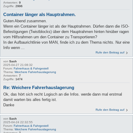
Antworten:
9
Zugriffe:
2996
Container länger als Hauptrahmen.
Guten Abend zusammen.
Wenn ein Container länger ist als der Hauptrahmen. Dürfen dann die ISO-
Befestigungen (Twistblocks) über dem Hauptrahmen hinten hinüber ragen
vom Hilfsrahmen um den Container zu Transportieren?
In der Aufbaurichtlinie von MAN, finde ich zu dem Thema nichts. Nur eine
Info wenn ...
Rufe den Beitrag auf
von
Sash
2025-04-27 21:08:32
Forum:
Fahrerhaus & Fahrgestell
Thema:
Weichere Fahrerhauslagerung
Antworten:
7
Zugriffe:
1474
Re: Weichere Fahrerhauslagerung
Ok, das hört sich recht Logisch an die Infos. werde dann mal erstmal
damit warten bis alles fertig ist.
Danke
Rufe den Beitrag auf
von
Sash
2025-04-24 22:32:55
Forum:
Fahrerhaus & Fahrgestell
Thema:
Weichere Fahrerhauslagerung
Antworten:
7