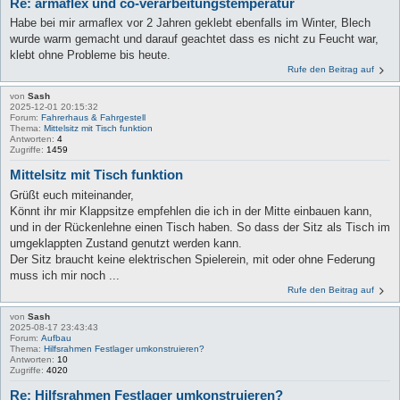
Re: armaflex und co-verarbeitungstemperatur
Habe bei mir armaflex vor 2 Jahren geklebt ebenfalls im Winter, Blech
wurde warm gemacht und darauf geachtet dass es nicht zu Feucht war,
klebt ohne Probleme bis heute.
Rufe den Beitrag auf
von
Sash
2025-12-01 20:15:32
Forum:
Fahrerhaus & Fahrgestell
Thema:
Mittelsitz mit Tisch funktion
Antworten:
4
Zugriffe:
1459
Mittelsitz mit Tisch funktion
Grüßt euch miteinander,
Könnt ihr mir Klappsitze empfehlen die ich in der Mitte einbauen kann,
und in der Rückenlehne einen Tisch haben. So dass der Sitz als Tisch im
umgeklappten Zustand genutzt werden kann.
Der Sitz braucht keine elektrischen Spielerein, mit oder ohne Federung
muss ich mir noch ...
Rufe den Beitrag auf
von
Sash
2025-08-17 23:43:43
Forum:
Aufbau
Thema:
Hilfsrahmen Festlager umkonstruieren?
Antworten:
10
Zugriffe:
4020
Re: Hilfsrahmen Festlager umkonstruieren?