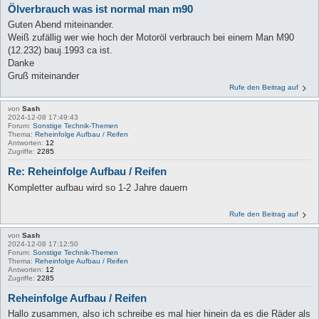
Ölverbrauch was ist normal man m90
Guten Abend miteinander.
Weiß zufällig wer wie hoch der Motoröl verbrauch bei einem Man M90
(12.232) bauj.1993 ca ist.
Danke
Gruß miteinander
Rufe den Beitrag auf
von
Sash
2024-12-08 17:49:43
Forum:
Sonstige Technik-Themen
Thema:
Reheinfolge Aufbau / Reifen
Antworten:
12
Zugriffe:
2285
Re: Reheinfolge Aufbau / Reifen
Kompletter aufbau wird so 1-2 Jahre dauern
Rufe den Beitrag auf
von
Sash
2024-12-08 17:12:50
Forum:
Sonstige Technik-Themen
Thema:
Reheinfolge Aufbau / Reifen
Antworten:
12
Zugriffe:
2285
Reheinfolge Aufbau / Reifen
Hallo zusammen, also ich schreibe es mal hier hinein da es die Räder als