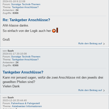
2024-01-18 8:12:08
Forum:
Sonstige Technik-Themen
Thema:
Tankgeber Anschlüsse?
Antworten:
24
Zugriffe:
6366
Re: Tankgeber Anschlüsse?
Ahh klasse danke.
So einfach von der Logik auch her
Gruß
Rufe den Beitrag auf
von
Sash
2024-01-17 20:10:08
Forum:
Sonstige Technik-Themen
Thema:
Tankgeber Anschlüsse?
Antworten:
24
Zugriffe:
6366
Tankgeber Anschlüsse?
Kann mir jemand sagen, wofür die zwei Anschlüsse mit den jeweils drei
gewellten Pfeilen sind?
Vielen Dank
Rufe den Beitrag auf
von
Sash
2023-12-18 20:44:40
Forum:
Fahrerhaus & Fahrgestell
Thema:
Astabweiser Informationen