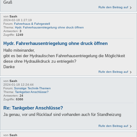
Gruß
Rufe den Beitrag auf
von
Sash
2024-02-18 1:27:19
Forum:
Fahrerhaus & Fahrgestell
Thema:
Hydr. Fahrerhausentriegelung ohne druck öffnen
Antworten:
3
Zugriffe:
1249
Hydr. Fahrerhausentriegelung ohne druck öffnen
Hallo miteinander,
gibt es bei der Hydraulischen Fahrerhausentriegelung die Möglichkeit
diese ohne Hydraulikdruck zu entriegeln?
Danke
Rufe den Beitrag auf
von
Sash
2024-01-18 12:24:44
Forum:
Sonstige Technik-Themen
Thema:
Tankgeber Anschlüsse?
Antworten:
24
Zugriffe:
6366
Re: Tankgeber Anschlüsse?
Ja genau, vor und Rücklauf sind vorhanden auch für Standheizung
Rufe den Beitrag auf
von
Sash