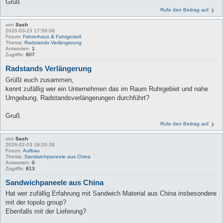
Gruß
Rufe den Beitrag auf
von
Sash
2026-03-23 17:59:08
Forum:
Fahrerhaus & Fahrgestell
Thema:
Radstands Verlängerung
Antworten:
1
Zugriffe:
607
Radstands Verlängerung
Grüßt euch zusammen,
kennt zufällig wer ein Unternehmen das im Raum Ruhrgebiet und nahe
Umgebung, Radstandsverlängerungen durchführt?
Gruß
Rufe den Beitrag auf
von
Sash
2026-02-03 18:20:38
Forum:
Aufbau
Thema:
Sandwichpaneele aus China
Antworten:
0
Zugriffe:
813
Sandwichpaneele aus China
Hat wer zufällig Erfahrung mit Sandwich Material aus China insbesondere
mit der topolo group?
Ebenfalls mit der Lieferung?