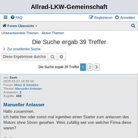
Allrad-LKW-Gemeinschaft
FAQ
Registrieren
Anmelden
S
Foren-Übersicht
Unbeantwortete Themen
Aktive Themen
u
Die Suche ergab 39 Treffer
c
h
Zur erweiterten Suche
e
Suche
Erweiterte Suche
1
2
Nächste
Die Suche ergab 39 Treffer
von
Sash
2026-05-22 18:36:06
Forum:
Motor & Getriebe
Thema:
Manueller Anlasser
Antworten:
2
Zugriffe:
488
Manueller Anlasser
Hallo zusammen,
ich hatte hier oder sonst mal irgendwo einen Starter zum anlassen des
Motors ohne Strom gesehen. Weis zufällig wer von welcher Firma diese
waren?