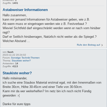
Antworten:
2
Zugriffe:
1401
Astabweiser Informationen
Hallo zusammen,
kann mir jemand Informationen für Astabweiser geben, wie z.B.
Ab wann muss er eingetragen werden wie z.B. Festverbaut ?
Wieviel Sichtfeld darf eingeschränkt werden wenn er nach vorn hinüber
ragt?
Darf er Seitlich hinüberragen, Natürlich nicht weiter als die Spiegel.?
Welcher Abstand ...
Rufe den Beitrag auf
von
Sash
2023-11-22 20:24:02
Forum:
Sonstige Technik-Themen
Thema:
Staukiste woher?
Antworten:
14
Zugriffe:
4113
Staukiste woher?
Hallo miteinander,
ich suche eine Staubox Material erstmal egal, mit den Innenmaßen von
Breite 30cm, Höhe 30-45cm und einer Tiefe von 30-50cm.
Kann mir da wer weiterhelfen? Im netz bin ich noch nicht Fündig
geworden :-(
Danke für eure tipps