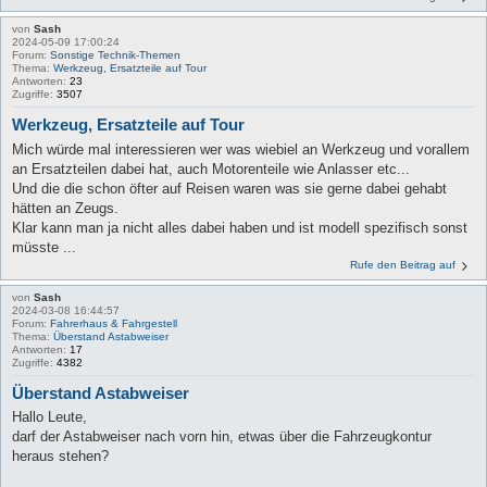
von
Sash
2024-05-09 17:00:24
Forum:
Sonstige Technik-Themen
Thema:
Werkzeug, Ersatzteile auf Tour
Antworten:
23
Zugriffe:
3507
Werkzeug, Ersatzteile auf Tour
Mich würde mal interessieren wer was wiebiel an Werkzeug und vorallem
an Ersatzteilen dabei hat, auch Motorenteile wie Anlasser etc...
Und die die schon öfter auf Reisen waren was sie gerne dabei gehabt
hätten an Zeugs.
Klar kann man ja nicht alles dabei haben und ist modell spezifisch sonst
müsste ...
Rufe den Beitrag auf
von
Sash
2024-03-08 16:44:57
Forum:
Fahrerhaus & Fahrgestell
Thema:
Überstand Astabweiser
Antworten:
17
Zugriffe:
4382
Überstand Astabweiser
Hallo Leute,
darf der Astabweiser nach vorn hin, etwas über die Fahrzeugkontur
heraus stehen?