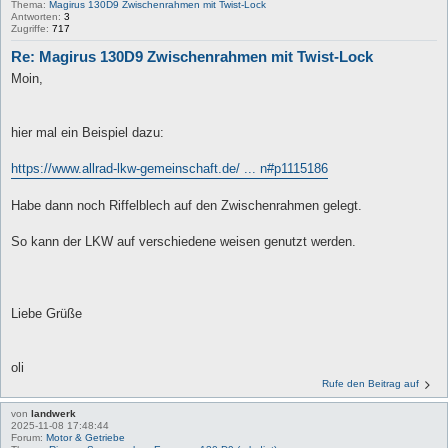
Thema:
Magirus 130D9 Zwischenrahmen mit Twist-Lock
Antworten:
3
Zugriffe:
717
Re: Magirus 130D9 Zwischenrahmen mit Twist-Lock
Moin,
hier mal ein Beispiel dazu:
https://www.allrad-lkw-gemeinschaft.de/ ... n#p1115186
Habe dann noch Riffelblech auf den Zwischenrahmen gelegt.
So kann der LKW auf verschiedene weisen genutzt werden.
Liebe Grüße
oli
Rufe den Beitrag auf
von
landwerk
2025-11-08 17:48:44
Forum:
Motor & Getriebe