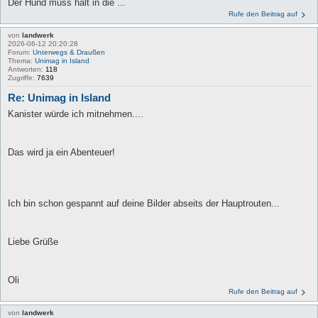
Der Hund muss halt in die ...
Rufe den Beitrag auf
von
landwerk
2026-06-12 20:20:28
Forum:
Unterwegs & Draußen
Thema:
Unimag in Island
Antworten:
118
Zugriffe:
7639
Re: Unimag in Island
Kanister würde ich mitnehmen....
Das wird ja ein Abenteuer!
Ich bin schon gespannt auf deine Bilder abseits der Hauptrouten...
Liebe Grüße
Oli
Rufe den Beitrag auf
von
landwerk