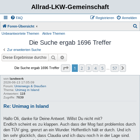
Allrad-LKW-Gemeinschaft
FAQ
Registrieren
Anmelden
S
Foren-Übersicht
Unbeantwortete Themen
Aktive Themen
u
Die Suche ergab 1696 Treffer
c
h
Zur erweiterten Suche
e
Suche
Erweiterte Suche
Seite
1
von
57
1
2
3
4
5
57
Nächst
Die Suche ergab 1696 Treffer
…
von
landwerk
2026-06-13 17:05:09
Forum:
Unterwegs & Draußen
Thema:
Unimag in Island
Antworten:
118
Zugriffe:
7639
Re: Unimag in Island
Hallo Oli, danke für Deine Antwort. Willst Du nicht mit?
Endlich scheint es zu klappen. Auch dass der Mog fast problemlos durch
den TÜV ging, grenzt an ein Wunder. Hoffentlich hält er durch. Und ich
bin sehr glücklich, dass Claudia und ich dazu noch h in der Lage sind.