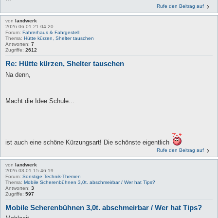
Rufe den Beitrag auf
von
landwerk
2026-06-01 21:04:20
Forum:
Fahrerhaus & Fahrgestell
Thema:
Hütte kürzen, Shelter tauschen
Antworten:
7
Zugriffe:
2612
Re: Hütte kürzen, Shelter tauschen
Na denn,
Macht die Idee Schule...
ist auch eine schöne Kürzungsart! Die schönste eigentlich
Rufe den Beitrag auf
von
landwerk
2026-03-01 15:46:19
Forum:
Sonstige Technik-Themen
Thema:
Mobile Scherenbühnen 3,0t. abschmeirbar / Wer hat Tips?
Antworten:
3
Zugriffe:
597
Mobile Scherenbühnen 3,0t. abschmeirbar / Wer hat Tips?