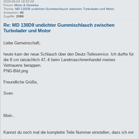
2026-06-04 18:52:06
Forum:
Motor & Getriebe
Thema:
MD 130D9 undichter Gummischlauch zwischen Turbolader und Motor
Antworten:
40
Zugriffe:
2089
Re: MD 130D9 undichter Gummischlauch zwischen
Turbolader und Motor
Liebe Gemeinschaft,
heute kam der neue Schlauch über den Deutz-Teileservice. Ich durfte für
die 8 cm tatsächlich 47,-€ beim Landmaschinenhandel meines
Vertrauens berappen.
PNG-Bild.png
Freundliche Grüße,
Sven
Moin ,
Kannst du noch mal die komplette Teile Nummer einstellen, dass ich mir
...