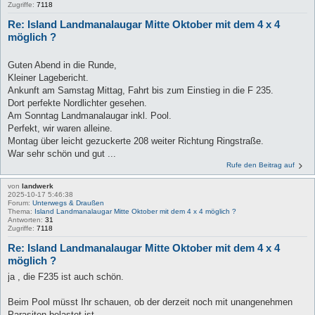
Zugriffe:
7118
Re: Island Landmanalaugar Mitte Oktober mit dem 4 x 4
möglich ?
Guten Abend in die Runde,
Kleiner Lagebericht.
Ankunft am Samstag Mittag, Fahrt bis zum Einstieg in die F 235.
Dort perfekte Nordlichter gesehen.
Am Sonntag Landmanalaugar inkl. Pool.
Perfekt, wir waren alleine.
Montag über leicht gezuckerte 208 weiter Richtung Ringstraße.
War sehr schön und gut ...
Rufe den Beitrag auf
von
landwerk
2025-10-17 5:46:38
Forum:
Unterwegs & Draußen
Thema:
Island Landmanalaugar Mitte Oktober mit dem 4 x 4 möglich ?
Antworten:
31
Zugriffe:
7118
Re: Island Landmanalaugar Mitte Oktober mit dem 4 x 4
möglich ?
ja , die F235 ist auch schön.
Beim Pool müsst Ihr schauen, ob der derzeit noch mit unangenehmen
Parasiten belastet ist.