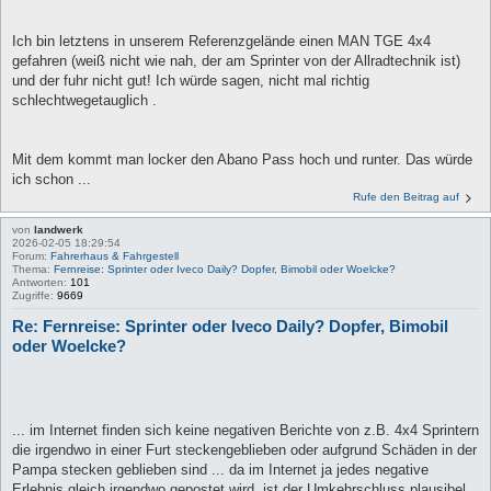
Ich bin letztens in unserem Referenzgelände einen MAN TGE 4x4
gefahren (weiß nicht wie nah, der am Sprinter von der Allradtechnik ist)
und der fuhr nicht gut! Ich würde sagen, nicht mal richtig
schlechtwegetauglich .
Mit dem kommt man locker den Abano Pass hoch und runter. Das würde
ich schon ...
Rufe den Beitrag auf
von
landwerk
2026-02-05 18:29:54
Forum:
Fahrerhaus & Fahrgestell
Thema:
Fernreise: Sprinter oder Iveco Daily? Dopfer, Bimobil oder Woelcke?
Antworten:
101
Zugriffe:
9669
Re: Fernreise: Sprinter oder Iveco Daily? Dopfer, Bimobil
oder Woelcke?
... im Internet finden sich keine negativen Berichte von z.B. 4x4 Sprintern
die irgendwo in einer Furt steckengeblieben oder aufgrund Schäden in der
Pampa stecken geblieben sind ... da im Internet ja jedes negative
Erlebnis gleich irgendwo gepostet wird, ist der Umkehrschluss plausibel,