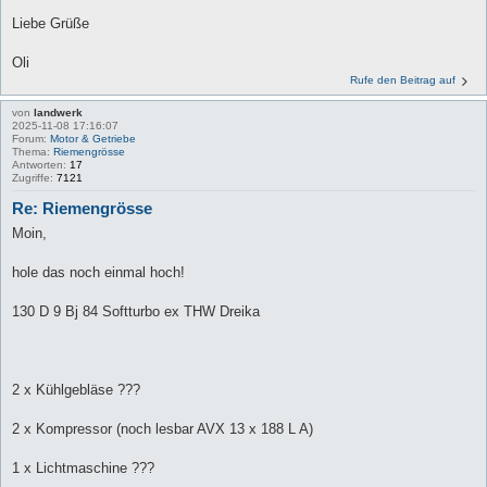
Liebe Grüße
Oli
Rufe den Beitrag auf
von
landwerk
2025-11-08 17:16:07
Forum:
Motor & Getriebe
Thema:
Riemengrösse
Antworten:
17
Zugriffe:
7121
Re: Riemengrösse
Moin,
hole das noch einmal hoch!
130 D 9 Bj 84 Softturbo ex THW Dreika
2 x Kühlgebläse ???
2 x Kompressor (noch lesbar AVX 13 x 188 L A)
1 x Lichtmaschine ???