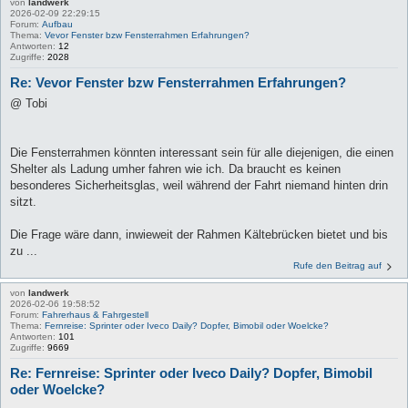
von
landwerk
2026-02-09 22:29:15
Forum:
Aufbau
Thema:
Vevor Fenster bzw Fensterrahmen Erfahrungen?
Antworten:
12
Zugriffe:
2028
Re: Vevor Fenster bzw Fensterrahmen Erfahrungen?
@ Tobi
Die Fensterrahmen könnten interessant sein für alle diejenigen, die einen
Shelter als Ladung umher fahren wie ich. Da braucht es keinen
besonderes Sicherheitsglas, weil während der Fahrt niemand hinten drin
sitzt.
Die Frage wäre dann, inwieweit der Rahmen Kältebrücken bietet und bis
zu ...
Rufe den Beitrag auf
von
landwerk
2026-02-06 19:58:52
Forum:
Fahrerhaus & Fahrgestell
Thema:
Fernreise: Sprinter oder Iveco Daily? Dopfer, Bimobil oder Woelcke?
Antworten:
101
Zugriffe:
9669
Re: Fernreise: Sprinter oder Iveco Daily? Dopfer, Bimobil
oder Woelcke?