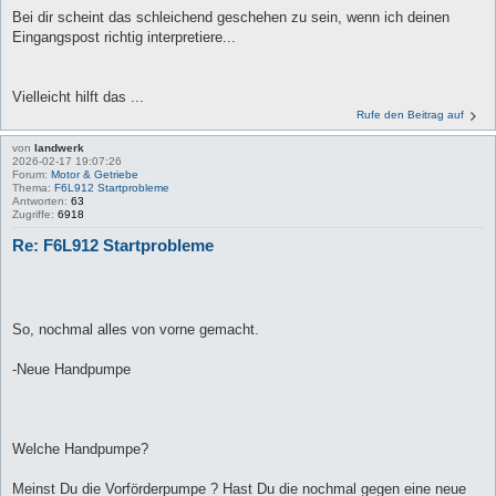
Bei dir scheint das schleichend geschehen zu sein, wenn ich deinen
Eingangspost richtig interpretiere...
Vielleicht hilft das ...
Rufe den Beitrag auf
von
landwerk
2026-02-17 19:07:26
Forum:
Motor & Getriebe
Thema:
F6L912 Startprobleme
Antworten:
63
Zugriffe:
6918
Re: F6L912 Startprobleme
So, nochmal alles von vorne gemacht.
-Neue Handpumpe
Welche Handpumpe?
Meinst Du die Vorförderpumpe ? Hast Du die nochmal gegen eine neue