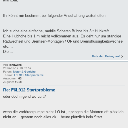
Mahlzeit,
Ihr könnt mir bestimmt bei folgender Anschaffung weiterhelfen:
Ich suche eine einfache, mobile Scheren Bühne bis 3 t Hubkraft.
Eine Hubhöhe bis 1 m reicht vollkommen aus. Es geht nur um ständige
Radwechsel und Bremsen-Montagen / Öl- und Bremsflüssigkeitswechsel
etc....
Die ...
Rufe den Beitrag auf
von
landwerk
2026-02-17 19:32:57
Forum:
Motor & Getriebe
Thema:
F6L912 Startprobleme
Antworten:
63
Zugriffe:
6918
Re: F6L912 Startprobleme
oder doch irgend wo Luft?
wenn die vorförderpumpe nicht I.O ist , springen die Motoren oft plötzlich
nicht an... gestern noch alles ok... heute plötzlich kein Start...