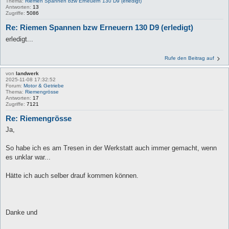
Thema:
Riemen Spannen bzw Erneuern 130 D9 (erledigt)
Antworten:
13
Zugriffe:
5086
Re: Riemen Spannen bzw Erneuern 130 D9 (erledigt)
erledigt...
Rufe den Beitrag auf
von
landwerk
2025-11-08 17:32:52
Forum:
Motor & Getriebe
Thema:
Riemengrösse
Antworten:
17
Zugriffe:
7121
Re: Riemengrösse
Ja,
So habe ich es am Tresen in der Werkstatt auch immer gemacht, wenn
es unklar war...
Hätte ich auch selber drauf kommen können.
Danke und