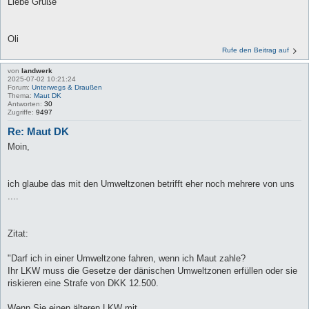
Liebe Grüße
Oli
Rufe den Beitrag auf
von
landwerk
2025-07-02 10:21:24
Forum:
Unterwegs & Draußen
Thema:
Maut DK
Antworten:
30
Zugriffe:
9497
Re: Maut DK
Moin,
ich glaube das mit den Umweltzonen betrifft eher noch mehrere von uns
....
Zitat:
"Darf ich in einer Umweltzone fahren, wenn ich Maut zahle?
Ihr LKW muss die Gesetze der dänischen Umweltzonen erfüllen oder sie
riskieren eine Strafe von DKK 12.500.
Wenn Sie einen älteren LKW mit ...