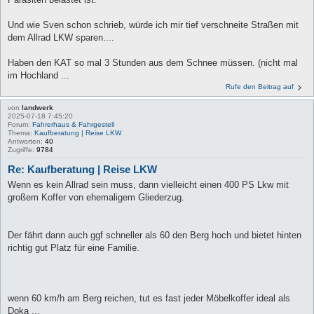
Und wie Sven schon schrieb, würde ich mir tief verschneite Straßen mit
dem Allrad LKW sparen....
Haben den KAT so mal 3 Stunden aus dem Schnee müssen. (nicht mal
im Hochland ...
Rufe den Beitrag auf
von
landwerk
2025-07-18 7:45:20
Forum:
Fahrerhaus & Fahrgestell
Thema:
Kaufberatung | Reise LKW
Antworten:
40
Zugriffe:
9784
Re: Kaufberatung | Reise LKW
Wenn es kein Allrad sein muss, dann vielleicht einen 400 PS Lkw mit
großem Koffer von ehemaligem Gliederzug.
Der fährt dann auch ggf schneller als 60 den Berg hoch und bietet hinten
richtig gut Platz für eine Familie.
wenn 60 km/h am Berg reichen, tut es fast jeder Möbelkoffer ideal als
Doka ...