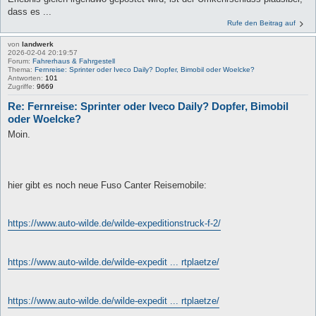
dass es ...
Rufe den Beitrag auf
von
landwerk
2026-02-04 20:19:57
Forum:
Fahrerhaus & Fahrgestell
Thema:
Fernreise: Sprinter oder Iveco Daily? Dopfer, Bimobil oder Woelcke?
Antworten:
101
Zugriffe:
9669
Re: Fernreise: Sprinter oder Iveco Daily? Dopfer, Bimobil
oder Woelcke?
Moin.
hier gibt es noch neue Fuso Canter Reisemobile:
https://www.auto-wilde.de/wilde-expeditionstruck-f-2/
https://www.auto-wilde.de/wilde-expedit ... rtplaetze/
https://www.auto-wilde.de/wilde-expedit ... rtplaetze/