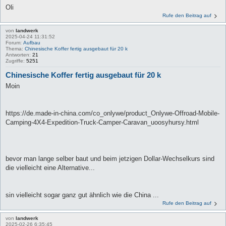
Oli
Rufe den Beitrag auf
von
landwerk
2025-04-24 11:31:52
Forum:
Aufbau
Thema:
Chinesische Koffer fertig ausgebaut für 20 k
Antworten:
21
Zugriffe:
5251
Chinesische Koffer fertig ausgebaut für 20 k
Moin
https://de.made-in-china.com/co_onlywe/product_Onlywe-Offroad-Mobile-
Camping-4X4-Expedition-Truck-Camper-Caravan_uoosyhursy.html
bevor man lange selber baut und beim jetzigen Dollar-Wechselkurs sind
die vielleicht eine Alternative...
sin vielleicht sogar ganz gut ähnlich wie die China ...
Rufe den Beitrag auf
von
landwerk
2025-02-26 6:35:45