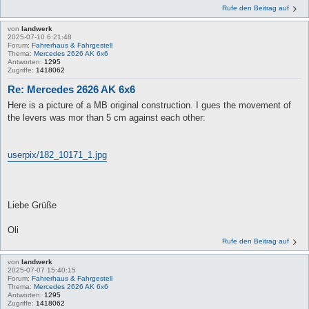
Rufe den Beitrag auf
von
landwerk
2025-07-10 6:21:48
Forum:
Fahrerhaus & Fahrgestell
Thema:
Mercedes 2626 AK 6x6
Antworten:
1295
Zugriffe:
1418062
Re: Mercedes 2626 AK 6x6
Here is a picture of a MB original construction. I gues the movement of
the levers was mor than 5 cm against each other:
userpix/182_10171_1.jpg
Liebe Grüße
Oli
Rufe den Beitrag auf
von
landwerk
2025-07-07 15:40:15
Forum:
Fahrerhaus & Fahrgestell
Thema:
Mercedes 2626 AK 6x6
Antworten:
1295
Zugriffe:
1418062