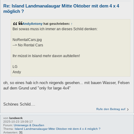
Re: Island Landmanalaugar Mitte Oktober mit dem 4 x 4
möglich ?
AndyAntony
hat geschrieben:
↑
Bei sowas muss ich immer an dieses Schild denken:
NoRentalCars.jpg
--> No Rental Cars
Ihr müsst in Island mehr davon aufstellen!
LG
Andy
oh, so eines hab ich noch nirgends gesehen... mit bauen Wasser, Felsen
auf dem Grund und "only for large 4x4"
Schönes Schild....
Rufe den Beitrag auf
von
landwerk
2025-10-23 19:09:17
Forum:
Unterwegs & Draußen
Thema:
Island Landmanalaugar Mitte Oktober mit dem 4 x 4 möglich ?
Antworten:
31