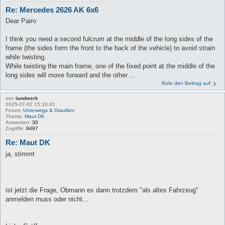
Re: Mercedes 2626 AK 6x6
Dear Pairo
I think you need a second fulcrum at the middle of the long sides of the
frame (the sides form the front to the back of the vehicle) to avoid strain
while twisting.
While twisting the main frame, one of the fixed point at the middle of the
long sides will move forward and the other ...
Rufe den Beitrag auf
von
landwerk
2025-07-02 15:10:41
Forum:
Unterwegs & Draußen
Thema:
Maut DK
Antworten:
30
Zugriffe:
9497
Re: Maut DK
ja, stimmt
ist jetzt die Frage, Obmann es dann trotzdem "als altes Fahrzeug"
anmelden muss oder nicht...