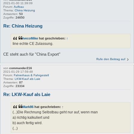
2021-01-30 11:39:09
Forum:
Aufbau
Thema:
China Heizung
Antworten:
53
Zugriffe:
24650
Re: China Heizung
IvecoMike
hat geschrieben:
↑
Iine echte CE Zulassung.
CE steht auch für "China Export"
Rufe den Beitrag auf
von
commander216
2021-01-29 17:59:48
Forum:
Fahrerhaus & Fahrgestell
Thema:
LKW-Kauf als Laie
Antworten:
87
Zugriffe:
23334
Re: LKW-Kauf als Laie
Mark86
hat geschrieben:
↑
(...)Die Rechnung Selbstbau geht nur auf, wenn man
a) richtig kalkuliert und
b) auch fertig wird.
(...)