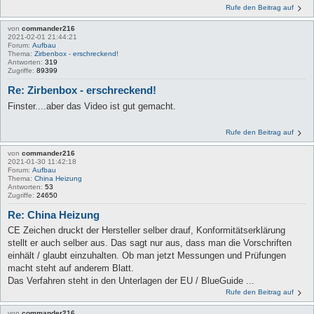
Rufe den Beitrag auf
von
commander216
2021-02-01 21:44:21
Forum:
Aufbau
Thema:
Zirbenbox - erschreckend!
Antworten:
319
Zugriffe:
89399
Re: Zirbenbox - erschreckend!
Finster....aber das Video ist gut gemacht.
Rufe den Beitrag auf
von
commander216
2021-01-30 11:42:18
Forum:
Aufbau
Thema:
China Heizung
Antworten:
53
Zugriffe:
24650
Re: China Heizung
CE Zeichen druckt der Hersteller selber drauf, Konformitätserklärung
stellt er auch selber aus. Das sagt nur aus, dass man die Vorschriften
einhält / glaubt einzuhalten. Ob man jetzt Messungen und Prüfungen
macht steht auf anderem Blatt.
Das Verfahren steht in den Unterlagen der EU / BlueGuide ...
Rufe den Beitrag auf
von
commander216