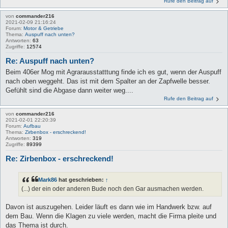
Rufe den Beitrag auf
von
commander216
2021-02-09 21:16:24
Forum:
Motor & Getriebe
Thema:
Auspuff nach unten?
Antworten:
63
Zugriffe:
12574
Re: Auspuff nach unten?
Beim 406er Mog mit Agrarausstatttung finde ich es gut, wenn der Auspuff
nach oben weggeht. Das ist mit dem Spalter an der Zapfwelle besser.
Gefühlt sind die Abgase dann weiter weg....
Rufe den Beitrag auf
von
commander216
2021-02-01 22:20:39
Forum:
Aufbau
Thema:
Zirbenbox - erschreckend!
Antworten:
319
Zugriffe:
89399
Re: Zirbenbox - erschreckend!
Mark86
hat geschrieben:
↑
(...) der ein oder anderen Bude noch den Gar ausmachen werden.
Davon ist auszugehen. Leider läuft es dann wie im Handwerk bzw. auf
dem Bau. Wenn die Klagen zu viele werden, macht die Firma pleite und
das Thema ist durch.