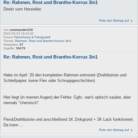
Re: Rahmen, Rost und Brantho-Korrux 3in1
Direkt vom Hersteller.
Rufe den Beitrag auf
von
commander216
2021-02-23 19:24:42
Forum:
Fahrerhaus & Fahrgestell
Thema:
Rahmen, Rost und Brantho-Korrux 3in1
Antworten:
87
Zugriffe:
36479
Re: Rahmen, Rost und Brantho-Korrux 3in1
Habe im April ´20 den kompletten Rahmen entrostet (Drahtbürste und
Schleifpapier, keine Flex oder Schruppgeschichten)
Hier liegt (in meinen Augen) der Fehler. Ggfs. war's optisch sauber, aber
niemals "chemisch".
Flex&Drahtbürste und anschließend 1K Zinkgrund + 2K Lack funktioniert.
Da kann ...
Rufe den Beitrag auf