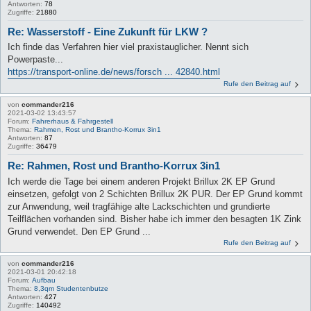
Antworten:
78
Zugriffe:
21880
Re: Wasserstoff - Eine Zukunft für LKW ?
Ich finde das Verfahren hier viel praxistauglicher. Nennt sich
Powerpaste...
https://transport-online.de/news/forsch ... 42840.html
Rufe den Beitrag auf
von
commander216
2021-03-02 13:43:57
Forum:
Fahrerhaus & Fahrgestell
Thema:
Rahmen, Rost und Brantho-Korrux 3in1
Antworten:
87
Zugriffe:
36479
Re: Rahmen, Rost und Brantho-Korrux 3in1
Ich werde die Tage bei einem anderen Projekt Brillux 2K EP Grund
einsetzen, gefolgt von 2 Schichten Brillux 2K PUR. Der EP Grund kommt
zur Anwendung, weil tragfähige alte Lackschichten und grundierte
Teilflächen vorhanden sind. Bisher habe ich immer den besagten 1K Zink
Grund verwendet. Den EP Grund ...
Rufe den Beitrag auf
von
commander216
2021-03-01 20:42:18
Forum:
Aufbau
Thema:
8,3qm Studentenbutze
Antworten:
427
Zugriffe:
140492