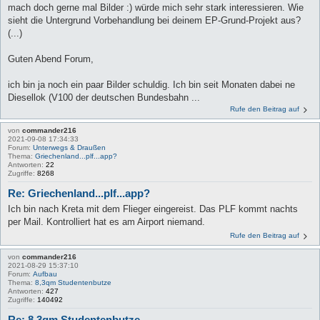
mach doch gerne mal Bilder :) würde mich sehr stark interessieren. Wie
sieht die Untergrund Vorbehandlung bei deinem EP-Grund-Projekt aus?
(...)
Guten Abend Forum,
ich bin ja noch ein paar Bilder schuldig. Ich bin seit Monaten dabei ne
Diesellok (V100 der deutschen Bundesbahn ...
Rufe den Beitrag auf
von
commander216
2021-09-08 17:34:33
Forum:
Unterwegs & Draußen
Thema:
Griechenland...plf...app?
Antworten:
22
Zugriffe:
8268
Re: Griechenland...plf...app?
Ich bin nach Kreta mit dem Flieger eingereist. Das PLF kommt nachts
per Mail. Kontrolliert hat es am Airport niemand.
Rufe den Beitrag auf
von
commander216
2021-08-29 15:37:10
Forum:
Aufbau
Thema:
8,3qm Studentenbutze
Antworten:
427
Zugriffe:
140492
Re: 8,3qm Studentenbutze