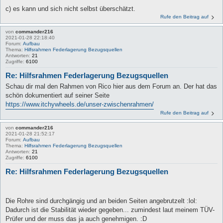
c) es kann und sich nicht selbst überschätzt.
Rufe den Beitrag auf
von
commander216
2021-01-28 22:18:40
Forum:
Aufbau
Thema:
Hilfsrahmen Federlagerung Bezugsquellen
Antworten:
21
Zugriffe:
6100
Re: Hilfsrahmen Federlagerung Bezugsquellen
Schau dir mal den Rahmen von Rico hier aus dem Forum an. Der hat das
schön dokumentiert auf seiner Seite
https://www.itchywheels.de/unser-zwischenrahmen/
Rufe den Beitrag auf
von
commander216
2021-01-28 21:52:17
Forum:
Aufbau
Thema:
Hilfsrahmen Federlagerung Bezugsquellen
Antworten:
21
Zugriffe:
6100
Re: Hilfsrahmen Federlagerung Bezugsquellen
Die Rohre sind durchgängig und an beiden Seiten angebrutzelt :lol:
Dadurch ist die Stabilität wieder gegeben... zumindest laut meinem TÜV-
Prüfer und der muss das ja auch genehmigen. :D