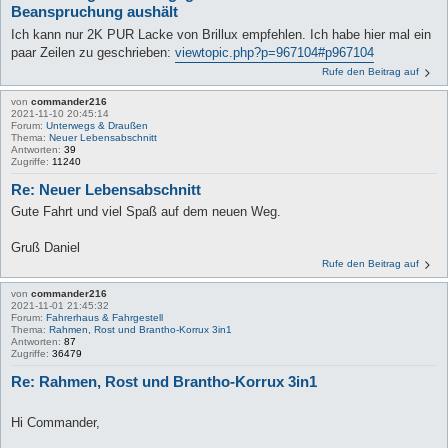
Beanspruchung aushält
Ich kann nur 2K PUR Lacke von Brillux empfehlen. Ich habe hier mal ein
paar Zeilen zu geschrieben:
viewtopic.php?p=967104#p967104
Rufe den Beitrag auf
von
commander216
2021-11-10 20:45:14
Forum:
Unterwegs & Draußen
Thema:
Neuer Lebensabschnitt
Antworten:
39
Zugriffe:
11240
Re: Neuer Lebensabschnitt
Gute Fahrt und viel Spaß auf dem neuen Weg.
Gruß Daniel
Rufe den Beitrag auf
von
commander216
2021-11-01 21:45:32
Forum:
Fahrerhaus & Fahrgestell
Thema:
Rahmen, Rost und Brantho-Korrux 3in1
Antworten:
87
Zugriffe:
36479
Re: Rahmen, Rost und Brantho-Korrux 3in1
Hi Commander,