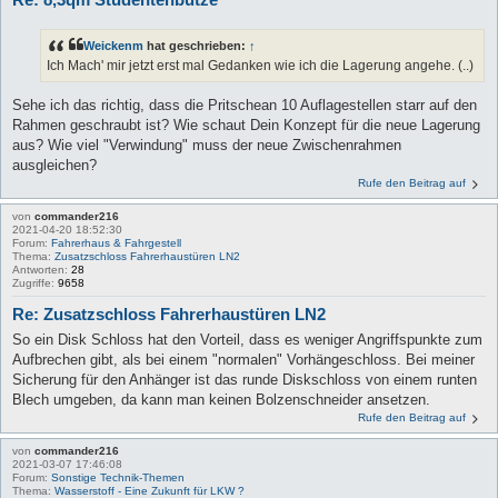
Weickenm
hat geschrieben:
↑
Ich Mach' mir jetzt erst mal Gedanken wie ich die Lagerung angehe. (..)
Sehe ich das richtig, dass die Pritschean 10 Auflagestellen starr auf den
Rahmen geschraubt ist? Wie schaut Dein Konzept für die neue Lagerung
aus? Wie viel "Verwindung" muss der neue Zwischenrahmen
ausgleichen?
Rufe den Beitrag auf
von
commander216
2021-04-20 18:52:30
Forum:
Fahrerhaus & Fahrgestell
Thema:
Zusatzschloss Fahrerhaustüren LN2
Antworten:
28
Zugriffe:
9658
Re: Zusatzschloss Fahrerhaustüren LN2
So ein Disk Schloss hat den Vorteil, dass es weniger Angriffspunkte zum
Aufbrechen gibt, als bei einem "normalen" Vorhängeschloss. Bei meiner
Sicherung für den Anhänger ist das runde Diskschloss von einem runten
Blech umgeben, da kann man keinen Bolzenschneider ansetzen.
Rufe den Beitrag auf
von
commander216
2021-03-07 17:46:08
Forum:
Sonstige Technik-Themen
Thema:
Wasserstoff - Eine Zukunft für LKW ?