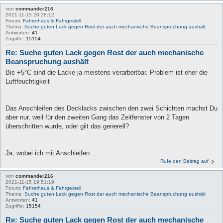
von
commander216
2021-11-15 20:38:12
Forum:
Fahrerhaus & Fahrgestell
Thema:
Suche guten Lack gegen Rost der auch mechanische Beanspruchung aushält
Antworten:
41
Zugriffe:
15154
Re: Suche guten Lack gegen Rost der auch mechanische
Beanspruchung aushält
Bis +5°C sind die Lacke ja meistens verarbeitbar. Problem ist eher die
Luftfeuchtigkeit
Das Anschleifen des Decklacks zwischen den zwei Schichten machst Du
aber nur, weil für den zweiten Gang das Zeitfenster von 2 Tagen
überschritten wurde, oder gilt das generell?
Ja, wobei ich mit Anschleifen ...
Rufe den Beitrag auf
von
commander216
2021-11-15 19:51:19
Forum:
Fahrerhaus & Fahrgestell
Thema:
Suche guten Lack gegen Rost der auch mechanische Beanspruchung aushält
Antworten:
41
Zugriffe:
15154
Re: Suche guten Lack gegen Rost der auch mechanische