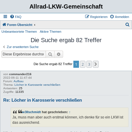
Allrad-LKW-Gemeinschaft
FAQ
Registrieren
Anmelden
S
Foren-Übersicht
Unbeantwortete Themen
Aktive Themen
u
Die Suche ergab 82 Treffer
c
h
Zur erweiterten Suche
e
Suche
Erweiterte Suche
1
2
3
Nächste
Die Suche ergab 82 Treffer
von
commander216
2022-06-11 11:47:44
Forum:
Aufbau
Thema:
Löcher in Karosserie verschließen
Antworten:
25
Zugriffe:
11335
Re: Löcher in Karosserie verschließen
w3llschmidt
hat geschrieben:
↑
Ja, muss man aber auch erstmal können, ich denke für so ein LKW ist
das ausreichend.