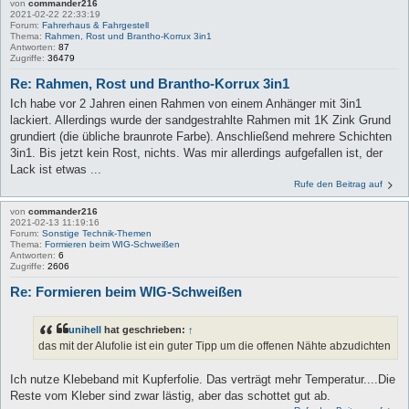
von
commander216
2021-02-22 22:33:19
Forum:
Fahrerhaus & Fahrgestell
Thema:
Rahmen, Rost und Brantho-Korrux 3in1
Antworten:
87
Zugriffe:
36479
Re: Rahmen, Rost und Brantho-Korrux 3in1
Ich habe vor 2 Jahren einen Rahmen von einem Anhänger mit 3in1
lackiert. Allerdings wurde der sandgestrahlte Rahmen mit 1K Zink Grund
grundiert (die übliche braunrote Farbe). Anschließend mehrere Schichten
3in1. Bis jetzt kein Rost, nichts. Was mir allerdings aufgefallen ist, der
Lack ist etwas ...
Rufe den Beitrag auf
von
commander216
2021-02-13 11:19:16
Forum:
Sonstige Technik-Themen
Thema:
Formieren beim WIG-Schweißen
Antworten:
6
Zugriffe:
2606
Re: Formieren beim WIG-Schweißen
unihell
hat geschrieben:
↑
das mit der Alufolie ist ein guter Tipp um die offenen Nähte abzudichten
Ich nutze Klebeband mit Kupferfolie. Das verträgt mehr Temperatur....Die
Reste vom Kleber sind zwar lästig, aber das schottet gut ab.