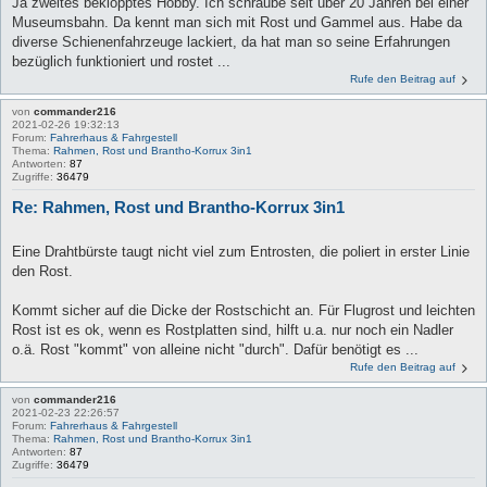
Ja zweites beklopptes Hobby. Ich schraube seit über 20 Jahren bei einer
Museumsbahn. Da kennt man sich mit Rost und Gammel aus. Habe da
diverse Schienenfahrzeuge lackiert, da hat man so seine Erfahrungen
bezüglich funktioniert und rostet ...
Rufe den Beitrag auf
von
commander216
2021-02-26 19:32:13
Forum:
Fahrerhaus & Fahrgestell
Thema:
Rahmen, Rost und Brantho-Korrux 3in1
Antworten:
87
Zugriffe:
36479
Re: Rahmen, Rost und Brantho-Korrux 3in1
Eine Drahtbürste taugt nicht viel zum Entrosten, die poliert in erster Linie
den Rost.
Kommt sicher auf die Dicke der Rostschicht an. Für Flugrost und leichten
Rost ist es ok, wenn es Rostplatten sind, hilft u.a. nur noch ein Nadler
o.ä. Rost "kommt" von alleine nicht "durch". Dafür benötigt es ...
Rufe den Beitrag auf
von
commander216
2021-02-23 22:26:57
Forum:
Fahrerhaus & Fahrgestell
Thema:
Rahmen, Rost und Brantho-Korrux 3in1
Antworten:
87
Zugriffe:
36479