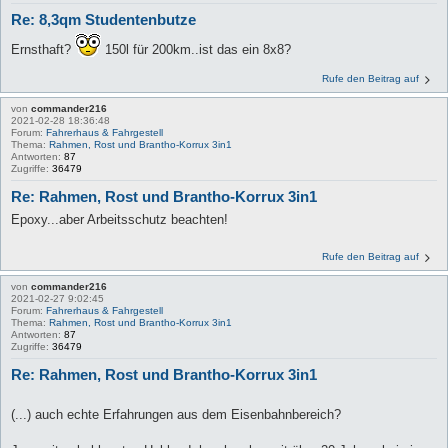
Re: 8,3qm Studentenbutze
Ernsthaft?
150l für 200km..ist das ein 8x8?
Rufe den Beitrag auf
von
commander216
2021-02-28 18:36:48
Forum:
Fahrerhaus & Fahrgestell
Thema:
Rahmen, Rost und Brantho-Korrux 3in1
Antworten:
87
Zugriffe:
36479
Re: Rahmen, Rost und Brantho-Korrux 3in1
Epoxy...aber Arbeitsschutz beachten!
Rufe den Beitrag auf
von
commander216
2021-02-27 9:02:45
Forum:
Fahrerhaus & Fahrgestell
Thema:
Rahmen, Rost und Brantho-Korrux 3in1
Antworten:
87
Zugriffe:
36479
Re: Rahmen, Rost und Brantho-Korrux 3in1
(...) auch echte Erfahrungen aus dem Eisenbahnbereich?