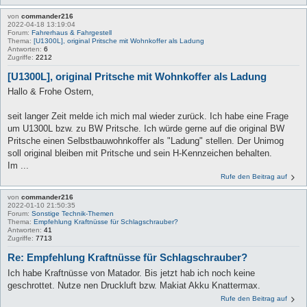
von
commander216
2022-04-18 13:19:04
Forum:
Fahrerhaus & Fahrgestell
Thema:
[U1300L], original Pritsche mit Wohnkoffer als Ladung
Antworten:
6
Zugriffe:
2212
[U1300L], original Pritsche mit Wohnkoffer als Ladung
Hallo & Frohe Ostern,
seit langer Zeit melde ich mich mal wieder zurück. Ich habe eine Frage
um U1300L bzw. zu BW Pritsche. Ich würde gerne auf die original BW
Pritsche einen Selbstbauwohnkoffer als "Ladung" stellen. Der Unimog
soll original bleiben mit Pritsche und sein H-Kennzeichen behalten.
Im ...
Rufe den Beitrag auf
von
commander216
2022-01-10 21:50:35
Forum:
Sonstige Technik-Themen
Thema:
Empfehlung Kraftnüsse für Schlagschrauber?
Antworten:
41
Zugriffe:
7713
Re: Empfehlung Kraftnüsse für Schlagschrauber?
Ich habe Kraftnüsse von Matador. Bis jetzt hab ich noch keine
geschrottet. Nutze nen Druckluft bzw. Makiat Akku Knattermax.
Rufe den Beitrag auf