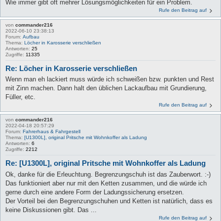
Wie immer gibt oft mehrer Lösungsmöglichkeiten für ein Problem.
Rufe den Beitrag auf
von
commander216
2022-06-10 23:38:13
Forum:
Aufbau
Thema:
Löcher in Karosserie verschließen
Antworten:
25
Zugriffe:
11335
Re: Löcher in Karosserie verschließen
Wenn man eh lackiert muss würde ich schweißen bzw. punkten und Rest
mit Zinn machen. Dann halt den üblichen Lackaufbau mit Grundierung,
Füller, etc.
Rufe den Beitrag auf
von
commander216
2022-04-18 20:57:29
Forum:
Fahrerhaus & Fahrgestell
Thema:
[U1300L], original Pritsche mit Wohnkoffer als Ladung
Antworten:
6
Zugriffe:
2212
Re: [U1300L], original Pritsche mit Wohnkoffer als Ladung
Ok, danke für die Erleuchtung. Begrenzungschuh ist das Zauberwort. :-)
Das funktioniert aber nur mit den Ketten zusammen, und die würde ich
gerne durch eine andere Form der Ladungssicherung ersetzen.
Der Vorteil bei den Begrenzungschuhen und Ketten ist natürlich, dass es
keine Diskussionen gibt. Das ...
Rufe den Beitrag auf