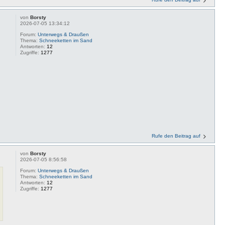
von
Borsty
2026-07-05 13:34:12
Forum:
Unterwegs & Draußen
Thema:
Schneeketten im Sand
Antworten:
12
Zugriffe:
1277
Rufe den Beitrag auf
von
Borsty
2026-07-05 8:56:58
Forum:
Unterwegs & Draußen
Thema:
Schneeketten im Sand
Antworten:
12
Zugriffe:
1277