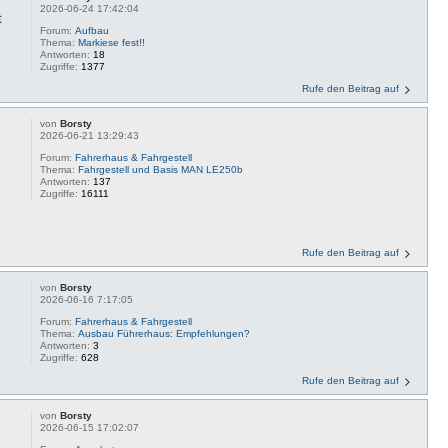
2026-06-24 17:42:04
t
Forum:
Aufbau
Thema:
Markiese fest!!
Antworten:
18
Zugriffe:
1377
Rufe den Beitrag auf
von
Borsty
2026-06-21 13:29:43
Forum:
Fahrerhaus & Fahrgestell
Thema:
Fahrgestell und Basis MAN LE250b
Antworten:
137
Zugriffe:
16111
Rufe den Beitrag auf
von
Borsty
2026-06-16 7:17:05
Forum:
Fahrerhaus & Fahrgestell
Thema:
Ausbau Führerhaus: Empfehlungen?
Antworten:
3
Zugriffe:
628
Rufe den Beitrag auf
von
Borsty
2026-06-15 17:02:07