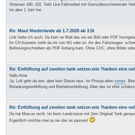
Strassen 190, 202. Teils Lkw Fahrverbot mit Grenzüberschreitender Ve
Ist aber 1 Jahr her.
Re: Maut Niederlande ab 1.7.2026 ab 3,5t
Link hatte ich auch. Da kam ne Mail das sie ein Bild oder PDF hochgel
Im CH Ausweis steht da nix von M1 oder so. Art des Fahrzeuges: schw
Befreiungsschreiben als PDF Anhang kam. Ohne COC, ohne Bilder ode
Re: Entlüftung auf zweiten tank setzen.wie ?tanken eine vo
Hallo Arne
Ja, Luft geht da rein, aber kein Diesel raus. Im Prinzip eben
sowas
. Bei
Betankungsentlüftung und Betriebsentlüftung. Aber das ist eher schätz
Re: Entlüftung auf zweiten tank setzen.wie ?tanken eine vo
Da hat Marcus recht. Ist beim Landcruiser mit 2em Original Tank genauso
Eigentlich möchte man ja nie das es passiert