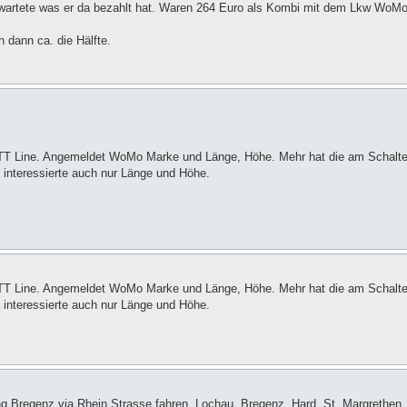
 wartete was er da bezahlt hat. Waren 264 Euro als Kombi mit dem Lkw WoM
n dann ca. die Hälfte.
n TT Line. Angemeldet WoMo Marke und Länge, Höhe. Mehr hat die am Schalte
a interessierte auch nur Länge und Höhe.
n TT Line. Angemeldet WoMo Marke und Länge, Höhe. Mehr hat die am Schalte
a interessierte auch nur Länge und Höhe.
ng Bregenz via Rhein Strasse fahren. Lochau, Bregenz, Hard, St. Margrethen