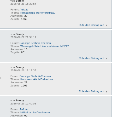
von
Borsty
2026-06-28 15:33:54
Forum:
Aufbau
Thema:
Klimaanlage im Kofferaufbau
Antworten:
30
Zugriffe:
1569
Rufe den Beitrag auf
von
Borsty
2026-06-27 21:34:12
Forum:
Sonstige Technik-Themen
Thema:
Wassergekühlte Lima am Nissan MD21?
Antworten:
16
Zugriffe:
801
Rufe den Beitrag auf
von
Borsty
2026-06-26 19:12:39
Forum:
Sonstige Technik-Themen
u
Thema:
Kompessorkühl-/Gefrierbox
Antworten:
23
Zugriffe:
1667
Rufe den Beitrag auf
von
Borsty
2026-06-26 12:49:58
Forum:
Aufbau
Thema:
Möbelbau im Overlander
Antworten:
69