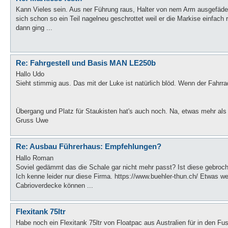
Kann Vieles sein. Aus ner Führung raus, Halter von nem Arm ausgefäde
sich schon so ein Teil nagelneu geschrottet weil er die Markise einfac
dann ging ...
Re: Fahrgestell und Basis MAN LE250b
Hallo Udo
Sieht stimmig aus. Das mit der Luke ist natürlich blöd. Wenn der Fahrr
Übergang und Platz für Staukisten hat's auch noch. Na, etwas mehr al
Gruss Uwe
Re: Ausbau Führerhaus: Empfehlungen?
Hallo Roman
Soviel gedämmt das die Schale gar nicht mehr passt? Ist diese gebroch
Ich kenne leider nur diese Firma. https://www.buehler-thun.ch/ Etwas w
Cabrioverdecke können ...
Flexitank 75ltr
Habe noch ein Flexitank 75ltr von Floatpac aus Australien für in den 