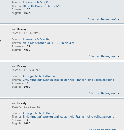
Forum:
Unterwegs & Draußen
Thema:
Ohne GoBox in Österreich?
Antworten:
30
Zugriffe:
1535
Rufe den Beitrag auf
von
Borsty
2026-07-18 14:29:59
Forum:
Unterwegs & Draußen
t
Thema:
Maut Niederlande ab 1.7.2026 ab 3,5t
Antworten:
72
Zugriffe:
7899
Rufe den Beitrag auf
von
Borsty
2026-07-12 17:41:42
Forum:
Sonstige Technik-Themen
Thema:
Entlüftung auf zweiten tank setzen.wie ?tanken eine vollkatastrophe
Antworten:
20
Zugriffe:
1695
Rufe den Beitrag auf
von
Borsty
2026-07-11 21:12:32
Forum:
Sonstige Technik-Themen
Thema:
Entlüftung auf zweiten tank setzen.wie ?tanken eine vollkatastrophe
Antworten:
20
Zugriffe:
1695
Rufe den Beitrag auf