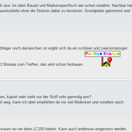
lt usw. Ist eben Bauart und Markenspezifisch wie schon erwähnt. Nachbar ha
h rauskurbelte ohne die Stützen dabei zu benutzen. Grundplatte gekrümmt und
adträger noch dazwischen ist ergibt sich da ein schöner und zweckmässiger
s 2 Monate zum Treffen, das wird schon hinhauen.
en, kaputt oder sieht nur der Stoff sehr gammlig aus?
eit weg, kann ich aber empfehlen da sie viel Abdecken und vorallem auch
Fussraum wo wir beim LC100 hatten. Kann auch anderswo eingesetzt werden.