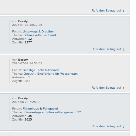
Rufe den Beitrag auf
von
Borsty
2026-07-03 18:12:25
Forum:
Unterwegs & Draußen
Thema:
Schneeketten im Sand
Antworten:
12
Zugriffe:
1277
Rufe den Beitrag auf
von
Borsty
2026-07-02 14:50:03
Forum:
Sonstige Technik-Themen
Thema:
Gesucht: Empfehlung für Pressengarn
Antworten:
1
Zugriffe:
331
Rufe den Beitrag auf
von
Borsty
2026-06-29 7:25:03
.
Forum:
Fahrerhaus & Fahrgestell
Thema:
Klimaanlage auffüllen selber gemacht ??
Antworten:
35
Zugriffe:
2925
Rufe den Beitrag auf