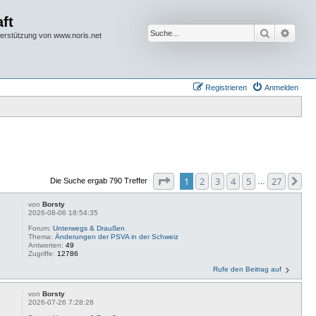
ft
Suche
Erwei
terstützung von www.noris.net
Registrieren
Anmelden
Seite
1
von
27
1
2
3
4
5
27
Nä
Die Suche ergab 790 Treffer
…
von
Borsty
2026-08-06 18:54:35
Forum:
Unterwegs & Draußen
Thema:
Änderungen der PSVA in der Schweiz
Antworten:
49
Zugriffe:
12786
Rufe den Beitrag auf
von
Borsty
2026-07-26 7:28:28