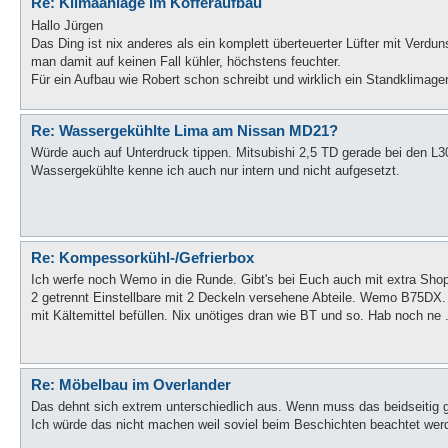
Re: Klimaanlage im Kofferaufbau
Hallo Jürgen
Das Ding ist nix anderes als ein komplett überteuerter Lüfter mit Verdu
man damit auf keinen Fall kühler, höchstens feuchter.
Für ein Aufbau wie Robert schon schreibt und wirklich ein Standklimager
Re: Wassergekühlte Lima am Nissan MD21?
Würde auch auf Unterdruck tippen. Mitsubishi 2,5 TD gerade bei den L
Wassergekühlte kenne ich auch nur intern und nicht aufgesetzt.
Re: Kompessorkühl-/Gefrierbox
Ich werfe noch Wemo in die Runde. Gibt's bei Euch auch mit extra Shop
2 getrennt Einstellbare mit 2 Deckeln versehene Abteile. Wemo B75DX. 
mit Kältemittel befüllen. Nix unötiges dran wie BT und so. Hab noch ne .
Re: Möbelbau im Overlander
Das dehnt sich extrem unterschiedlich aus. Wenn muss das beidseitig 
Ich würde das nicht machen weil soviel beim Beschichten beachtet werd