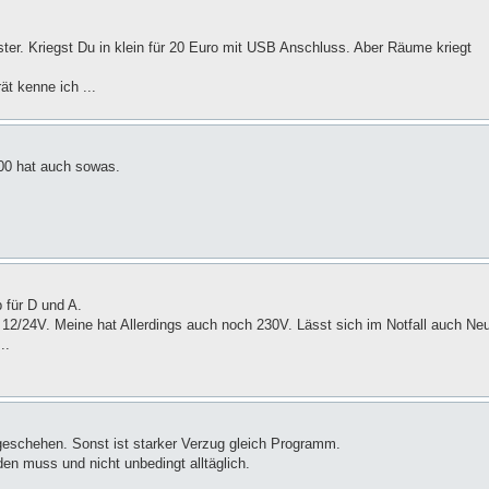
nster. Kriegst Du in klein für 20 Euro mit USB Anschluss. Aber Räume kriegt
ät kenne ich ...
300 hat auch sowas.
 für D und A.
12/24V. Meine hat Allerdings auch noch 230V. Lässt sich im Notfall auch Ne
..
geschehen. Sonst ist starker Verzug gleich Programm.
en muss und nicht unbedingt alltäglich.