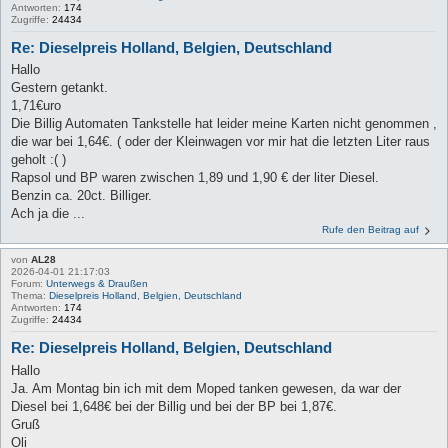
Antworten:
174
Zugriffe:
24434
Re: Dieselpreis Holland, Belgien, Deutschland
Hallo
Gestern getankt.
1,71€uro
Die Billig Automaten Tankstelle hat leider meine Karten nicht genommen ,
die war bei 1,64€. ( oder der Kleinwagen vor mir hat die letzten Liter raus
geholt :( )
Rapsol und BP waren zwischen 1,89 und 1,90 € der liter Diesel.
Benzin ca. 20ct. Billiger.
Ach ja die ...
Rufe den Beitrag auf
von
AL28
2026-04-01 21:17:03
Forum:
Unterwegs & Draußen
Thema:
Dieselpreis Holland, Belgien, Deutschland
Antworten:
174
Zugriffe:
24434
Re: Dieselpreis Holland, Belgien, Deutschland
Hallo
Ja. Am Montag bin ich mit dem Moped tanken gewesen, da war der
Diesel bei 1,648€ bei der Billig und bei der BP bei 1,87€.
Gruß
Oli