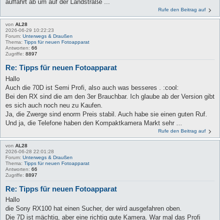
auffahrt ab um auf der Landstraße ...
Rufe den Beitrag auf
von
AL28
2026-06-29 10:22:23
Forum:
Unterwegs & Draußen
Thema:
Tipps für neuen Fotoapparat
Antworten:
66
Zugriffe:
8897
Re: Tipps für neuen Fotoapparat
Hallo
Auch die 70D ist Semi Profi, also auch was besseres . :cool:
Bei den RX sind die am den 3er Brauchbar. Ich glaube ab der Version gibt
es sich auch noch neu zu Kaufen.
Ja, die Zwerge sind enorm Preis stabil. Auch habe sie einen guten Ruf.
Und ja, die Telefone haben den Kompaktkamera Markt sehr ...
Rufe den Beitrag auf
von
AL28
2026-06-28 22:01:28
Forum:
Unterwegs & Draußen
Thema:
Tipps für neuen Fotoapparat
Antworten:
66
Zugriffe:
8897
Re: Tipps für neuen Fotoapparat
Hallo
die Sony RX100 hat einen Sucher, der wird ausgefahren oben.
Die 7D ist mächtig, aber eine richtig gute Kamera. War mal das Profi