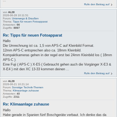
...
Rufe den Beitrag auf
von
AL28
2026-06-28 10:11:51
Forum:
Unterwegs & Draußen
Thema:
Tipps für neuen Fotoapparat
Antworten:
66
Zugriffe:
8897
Re: Tipps für neuen Fotoapparat
Hallo
Die Umrechnung ist ca. 1,5 von APS-C auf Kleinbild Format.
12mm APS-C entsprechen also ca. 18mm Kleinbild.
Kompaktkameras gehen in der regel erst bei 24mm Kleinbild los ( 18mm
APS-C ).
Eine Fuji ( APS-C ) X-E5 ( Gebraucht gehen auch die Vorgänger X-E3 &
X-E4 ) mit den XC 13-33 kommen deinen ...
Rufe den Beitrag auf
von
AL28
2026-06-21 10:21:14
Forum:
Sonstige Technik-Themen
Thema:
Klimaanlage zuhause
Antworten:
40
Zugriffe:
2311
Re: Klimaanlage zuhause
Hallo
Habe gerade in Spanien fünf Boschgeräte verbaut. Ich denke das da