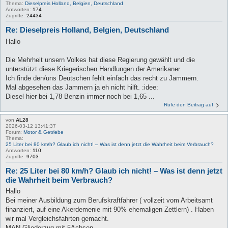
Thema:
Dieselpreis Holland, Belgien, Deutschland
Antworten:
174
Zugriffe:
24434
Re: Dieselpreis Holland, Belgien, Deutschland
Hallo
Die Mehrheit unsern Volkes hat diese Regierung gewählt und die
unterstützt diese Kriegerischen Handlungen der Amerikaner.
Ich finde den/uns Deutschen fehlt einfach das recht zu Jammern.
Mal abgesehen das Jammern ja eh nicht hilft. :idee:
Diesel hier bei 1,78 Benzin immer noch bei 1,65 ...
Rufe den Beitrag auf
von
AL28
2026-03-12 13:41:37
Forum:
Motor & Getriebe
Thema:
25 Liter bei 80 km/h? Glaub ich nicht! – Was ist denn jetzt die Wahrheit beim Verbrauch?
Antworten:
110
Zugriffe:
9703
Re: 25 Liter bei 80 km/h? Glaub ich nicht! – Was ist denn jetzt
die Wahrheit beim Verbrauch?
Hallo
Bei meiner Ausbildung zum Berufskraftfahrer ( vollzeit vom Arbeitsamt
finanziert, auf eine Akerdemenie mit 90% ehemaligen Zettlern) . Haben
wir mal Vergleichsfahrten gemacht.
MAN Gliederzug mit 5Achsen.