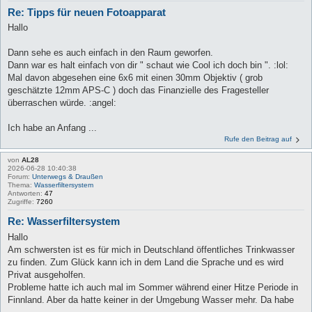
Re: Tipps für neuen Fotoapparat
Hallo
Dann sehe es auch einfach in den Raum geworfen.
Dann war es halt einfach von dir " schaut wie Cool ich doch bin ". :lol:
Mal davon abgesehen eine 6x6 mit einen 30mm Objektiv ( grob
geschätzte 12mm APS-C ) doch das Finanzielle des Fragesteller
überraschen würde. :angel:
Ich habe an Anfang ...
Rufe den Beitrag auf
von
AL28
2026-06-28 10:40:38
Forum:
Unterwegs & Draußen
Thema:
Wasserfiltersystem
Antworten:
47
Zugriffe:
7260
Re: Wasserfiltersystem
Hallo
Am schwersten ist es für mich in Deutschland öffentliches Trinkwasser
zu finden. Zum Glück kann ich in dem Land die Sprache und es wird
Privat ausgeholfen.
Probleme hatte ich auch mal im Sommer während einer Hitze Periode in
Finnland. Aber da hatte keiner in der Umgebung Wasser mehr. Da habe