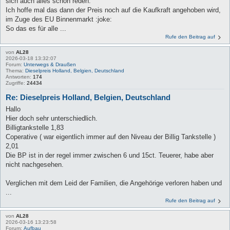
sich auch alles schön reden.
Ich hoffe mal das dann der Preis noch auf die Kaufkraft angehoben wird,
im Zuge des EU Binnenmarkt :joke:
So das es für alle ...
Rufe den Beitrag auf
von
AL28
2026-03-18 13:32:07
Forum:
Unterwegs & Draußen
Thema:
Dieselpreis Holland, Belgien, Deutschland
Antworten:
174
Zugriffe:
24434
Re: Dieselpreis Holland, Belgien, Deutschland
Hallo
Hier doch sehr unterschiedlich.
Billigtankstelle 1,83
Coperative ( war eigentlich immer auf den Niveau der Billig Tankstelle )
2,01
Die BP ist in der regel immer zwischen 6 und 15ct. Teuerer, habe aber
nicht nachgesehen.
Verglichen mit dem Leid der Familien, die Angehörige verloren haben und
...
Rufe den Beitrag auf
von
AL28
2026-03-16 13:23:58
Forum:
Aufbau