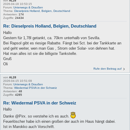
von
AL28
2026-04-18 10:53:15
Forum:
Unterwegs & Draußen
Thema:
Dieselpreis Holland, Belgien, Deutschland
Antworten:
174
Zugriffe:
24434
Re: Dieselpreis Holland, Belgien, Deutschland
Hallo
Gestern für 1,78l getankt, ca. 70km unterhalb von Sevilla.
Bei Rapsol gibt es riesige Rabatte. Fängt bei 5ct. bei der Tankkarte an
und geht weiter, wen man Gas , Strom oder Solar- von dehnen hat.
Hat man alles ist sie die billigste Tankstelle.
Gruß
Oli
Rufe den Beitrag auf
von
AL28
2026-04-15 10:51:09
Forum:
Unterwegs & Draußen
Thema:
Wiedermal PSVA in der Schweiz
Antworten:
48
Zugriffe:
4285
Re: Wiedermal PSVA in der Schweiz
Hallo
Danke @Pirx. so verstehe ich es auch.
Feuerlöscher habe ich einen großen der auch im Haus hängt dabei.
Ist in Marokko auch Vorschrift.