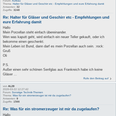
Forum:
Aufbau
Thema:
Halter für Gläser und Geschirr etc - Empfehlungen und eure Erfahrung damit
Antworten:
32
Zugriffe:
3248
Re: Halter für Gläser und Geschirr etc - Empfehlungen und
eure Erfahrung damit
Hallo
Mein Porzellan steht einfach übereinander.
Wen was kaputt geht, wird einfach ein neuer Teller gekauft, oder ich
bekomme einen geschenkt.
Mein Leben ist Bund, dann darf es mein Porzellan auch sein. :rock:
Gruß
Oli
P.S.
Außer einen sehr schönen Senfglas aus Frankreich habe ich keine
Gläser ...
Rufe den Beitrag auf
von
AL28
2026-03-22 12:27:42
Forum:
Sonstige Technik-Themen
Thema:
Was für ein stromerzeuger ist mir da zugelaufen?
Antworten:
9
Zugriffe:
1566
Re: Was für ein stromerzeuger ist mir da zugelaufen?
Hallo