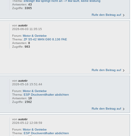
Thema:
erledigt! lkw springt nicht an --> lkw läuft, keine leistung
Antworten:
43
Zugriffe:
3365
Rufe den Beitrag auf
von
autotir
2026-06-03 11:35:15
Forum:
Motor & Getriebe
Thema:
ZF S5-42 MAN G90 8.136 FAE
Antworten:
8
Zugriffe:
983
Rufe den Beitrag auf
von
autotir
2026-05-16 15:51:44
Forum:
Motor & Getriebe
Thema:
ESP Druckventilhalter abdichten
Antworten:
18
Zugriffe:
1562
Rufe den Beitrag auf
von
autotir
2026-05-12 12:08:59
Forum:
Motor & Getriebe
Thema:
ESP Druckventilhalter abdichten