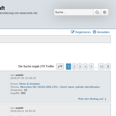
ft
Suche
Erwei
terstützung von www.noris.net
Registrieren
Anmelden
Seite
1
von
10
1
2
3
4
5
10
Nä
Die Suche ergab 279 Treffer
…
von
autotir
2026-07-20 10:39:16
Forum:
Motor & Getriebe
Thema:
Mercedes NG 1932A (389.125) - Clutch slave cylinder identification
Antworten:
10
Zugriffe:
502
Rufe den Beitrag auf
von
autotir
2026-06-11 19:50:32