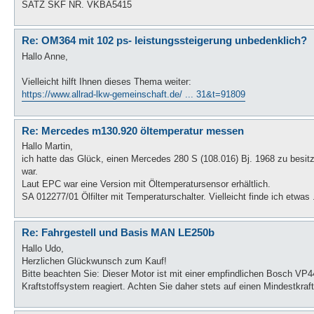
SATZ SKF NR. VKBA5415
Re: OM364 mit 102 ps- leistungssteigerung unbedenklich?
Hallo Anne,
Vielleicht hilft Ihnen dieses Thema weiter:
https://www.allrad-lkw-gemeinschaft.de/ ... 31&t=91809
Re: Mercedes m130.920 öltemperatur messen
Hallo Martin,
ich hatte das Glück, einen Mercedes 280 S (108.016) Bj. 1968 zu besitz
war.
Laut EPC war eine Version mit Öltemperatursensor erhältlich.
SA 012277/01 Ölfilter mit Temperaturschalter. Vielleicht finde ich etwas .
Re: Fahrgestell und Basis MAN LE250b
Hallo Udo,
Herzlichen Glückwunsch zum Kauf!
Bitte beachten Sie: Dieser Motor ist mit einer empfindlichen Bosch VP4
Kraftstoffsystem reagiert. Achten Sie daher stets auf einen Mindestkraf