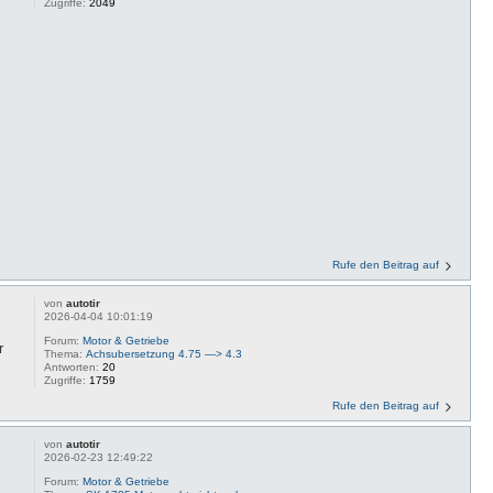
Zugriffe:
2049
Rufe den Beitrag auf
von
autotir
2026-04-04 10:01:19
Forum:
Motor & Getriebe
r
Thema:
Achsubersetzung 4.75 —> 4.3
Antworten:
20
Zugriffe:
1759
Rufe den Beitrag auf
von
autotir
2026-02-23 12:49:22
Forum:
Motor & Getriebe