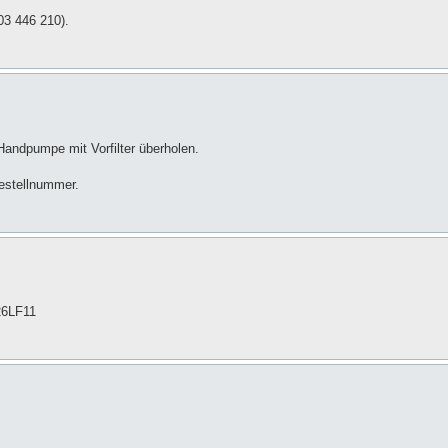
03 446 210).
Handpumpe mit Vorfilter überholen.
estellnummer.
826LF11