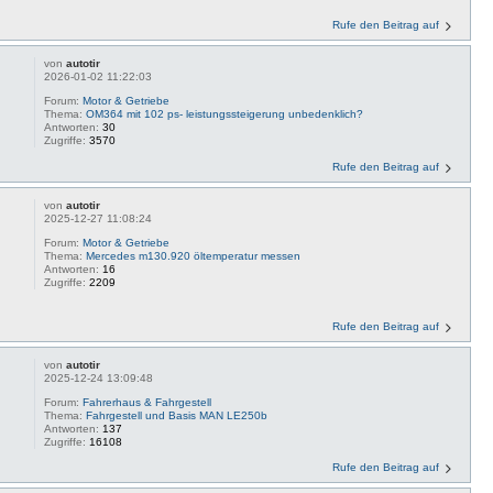
Rufe den Beitrag auf
von
autotir
2026-01-02 11:22:03
Forum:
Motor & Getriebe
Thema:
OM364 mit 102 ps- leistungssteigerung unbedenklich?
Antworten:
30
Zugriffe:
3570
Rufe den Beitrag auf
von
autotir
2025-12-27 11:08:24
Forum:
Motor & Getriebe
Thema:
Mercedes m130.920 öltemperatur messen
Antworten:
16
Zugriffe:
2209
Rufe den Beitrag auf
von
autotir
2025-12-24 13:09:48
Forum:
Fahrerhaus & Fahrgestell
Thema:
Fahrgestell und Basis MAN LE250b
Antworten:
137
Zugriffe:
16108
Rufe den Beitrag auf