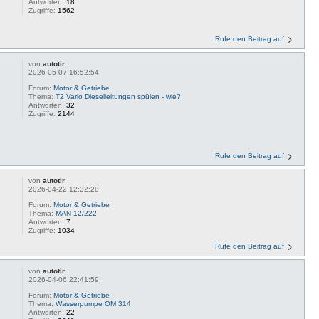
Antworten:
18
Zugriffe:
1562
Rufe den Beitrag auf
von
autotir
2026-05-07 16:52:54
Forum:
Motor & Getriebe
Thema:
T2 Vario Dieselleitungen spülen - wie?
Antworten:
32
Zugriffe:
2144
Rufe den Beitrag auf
von
autotir
2026-04-22 12:32:28
Forum:
Motor & Getriebe
Thema:
MAN 12/222
Antworten:
7
Zugriffe:
1034
Rufe den Beitrag auf
von
autotir
2026-04-06 22:41:59
Forum:
Motor & Getriebe
Thema:
Wasserpumpe OM 314
Antworten:
22