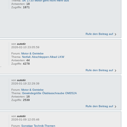
Thema:
SK 1735 Motor geht nicht mehr aus
Antworten:
18
Zugriffe:
1871
Rufe den Beitrag auf
von
autotir
2026-02-10 23:05:59
Forum:
Motor & Getriebe
Thema:
Notfall. Abschleppen Allrad LKW
Antworten:
44
Zugriffe:
4278
.
Rufe den Beitrag auf
von
autotir
2026-01-19 22:29:39
Forum:
Motor & Getriebe
Thema:
Gewindegröße Ölablasschraube OM352A
Antworten:
16
Zugriffe:
2539
Rufe den Beitrag auf
von
autotir
2026-01-09 12:05:46
Forum:
Sonstige Technik-Themen