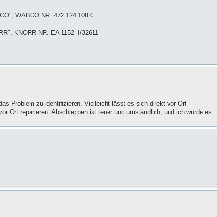
CO", WABCO NR. 472 124 108 0
R", KNORR NR. EA 1152-II/32611
s Problem zu identifizieren. Vielleicht lässt es sich direkt vor Ort
r Ort reparieren. Abschleppen ist teuer und umständlich, und ich würde es ..