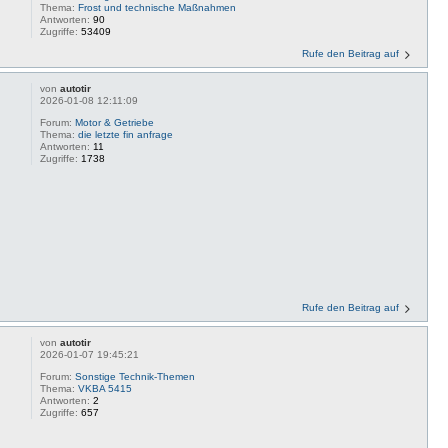
Thema:
Frost und technische Maßnahmen
Antworten:
90
Zugriffe:
53409
Rufe den Beitrag auf
von
autotir
2026-01-08 12:11:09
Forum:
Motor & Getriebe
Thema:
die letzte fin anfrage
Antworten:
11
Zugriffe:
1738
Rufe den Beitrag auf
von
autotir
2026-01-07 19:45:21
Forum:
Sonstige Technik-Themen
Thema:
VKBA 5415
Antworten:
2
Zugriffe:
657