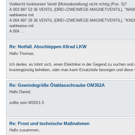
Vielleicht funktioniert Ventil (Motorabstellung) nicht richtig (Pos. 5)?
A 003 997 53 36 VENTIL (DREI-/ZWEIWEGE-MAGNETVENTIL), "WAB
wahlweise mit
A 004 997 28 36 VENTIL (DREI-/ZWEIWEGE-MAGNETVENTIL), "KNOR
wahlweise mit
A 004 ...
Re: Notfall. Abschleppen Allrad LKW
Hallo Thomas,
Ich denke, es lohnt sich, einen Elektriker in der Gegend zu suchen und da
kostengünstig beheben, oder man kann Ersatzteile besorgen und diese vo
Re: Gewindegröße Ölablasschraube OM352A
Hallo Daniel,
sollte sein M26X1.5
Re: Frost und technische Maßnahmen
Hallo zusammen,