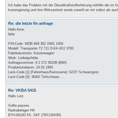
Ich habe das Problem mit der Dieselkraftstofferhitzung mithilfe der im f
kostengünstig und ihre Wirksamkeit wurde sowohl an mir selbst als auc
Re: die letzte fin anfrage
Hallo Arne,
bitte
FIN-Code: WDB 669 362 1N01 1450
Modell: Transporter T2 711 D-KA 4X2 3700
Fabrikatversion: Kastenwagen
Werk: Lüdwigsfelde
Auftragsnummer: 8 2 272 90108 (BMI)
Produktiondatum: 24 02 1993
Lack-Code [1] (Fahrerhaus/Karosserie): 6237/ Schwarzgrün
Lack-Code [5]: 9040/ Tiefschwarz ...
Re: VKBA 5415
Hallo Lutz,
Sollte passen,
Radnabelager HA
BTH-0010D FA. SKF (78X130X90)