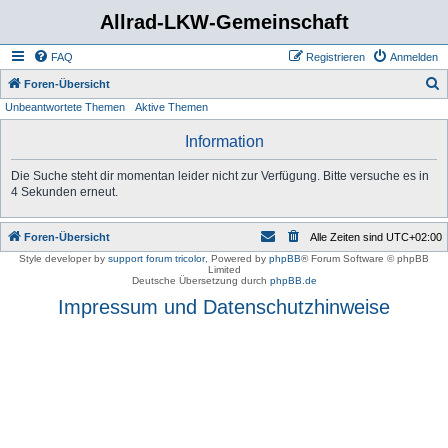
Allrad-LKW-Gemeinschaft
FAQ
Registrieren
Anmelden
S
Foren-Übersicht
Unbeantwortete Themen
Aktive Themen
u
c
Information
h
Die Suche steht dir momentan leider nicht zur Verfügung. Bitte versuche es in
e
4 Sekunden erneut.
Foren-Übersicht
Alle Zeiten sind
UTC+02:00
Style developer by
support forum tricolor
,
Powered by
phpBB
® Forum Software © phpBB
Limited
Deutsche Übersetzung durch
phpBB.de
Impressum und Datenschutzhinweise