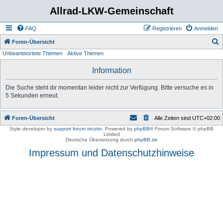
Allrad-LKW-Gemeinschaft
FAQ
Registrieren
Anmelden
S
Foren-Übersicht
Unbeantwortete Themen
Aktive Themen
u
c
Information
h
Die Suche steht dir momentan leider nicht zur Verfügung. Bitte versuche es in
e
5 Sekunden erneut.
Foren-Übersicht
Alle Zeiten sind
UTC+02:00
Style developer by
support forum tricolor
,
Powered by
phpBB
® Forum Software © phpBB
Limited
Deutsche Übersetzung durch
phpBB.de
Impressum und Datenschutzhinweise