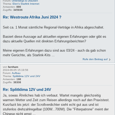
Forum:
Unterwegs & Draußen
Thema:
Elon's Starlink Internet
Antworten:
886
Zugriffe:
345936
Re: Westroute Afrika Juni 2024 ?
Seit ca. 1 Monat sämtliche Regional-Verträge in Afrika abgeschaltet.
Basiert diese Aussage auf aktuellen eigenen Erfahrungen oder gibt es
dazu aktuelle Quellen mit direkten Erfahrungsberichten?
Meine eigenen Erfahrungen dazu sind aus 03/24 - auch da gab schon
mehr Gerüchte, als Starlink-Kits ...
Rufe den Beitrag auf
von
farnham
2024-06-05 15:19:56
Forum:
Aufbau
Thema:
Splitklima 12V und 24V
Antworten:
198
Zugriffe:
38308
Re: Splitklima 12V und 24V
Ja, sowas Ähnliches hab ich verbaut. Wartet mangels gleichzeitig
warmen Wetter und Zeit zum Reisen allerdings noch auf den Praxistest.
Kurzfazit bis jetzt: der Scrollverdichter sieht echt gut aus und ist
stufenlos drehzahlregelbar (100W...700W). Die "Filterpatrone" meint der
Chinese nicht ernst ...