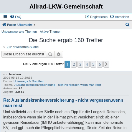
Allrad-LKW-Gemeinschaft
FAQ
Registrieren
Anmelden
S
Foren-Übersicht
Unbeantwortete Themen
Aktive Themen
u
Die Suche ergab 160 Treffer
c
h
Zur erweiterten Suche
e
Suche
Erweiterte Suche
1
2
3
4
5
6
Nächste
Die Suche ergab 160 Treffer
von
farnham
2026-05-14 10:20:58
Forum:
Unterwegs & Draußen
Thema:
Auslandskrankenversicherung - nicht vergessen,wenn man reist
Antworten:
94
Zugriffe:
33641
Re: Auslandskrankenversicherung - nicht vergessen,wenn
man reist
Und vielleicht an dieser Stelle noch ein Tipp für die Langzeit-Reisenden,
insbesondere wenn sie in der Heimat privat versichert sind: ab einer
gewissen Reisedauer (IMHO anbieter-abhängig) kann man die normale
KV, und ggf. auch die Pflegepflichtversicherung, für die Zeit der Reise in