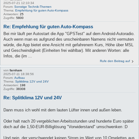
2025-07-21 12:10:34
Forum:
Sonstige Technik-Themen
Thema:
Empfehlung für guten Auto-Kompass
Antworten:
25
Zugriffe:
5800
Re: Empfehlung für guten Auto-Kompass
Bei mir läuft per Autostart die App "GPSTest" auf dem Android-Autoradio.
Auch wenn man es aufgrund des unscheinbaren Namens nicht vermuten
würde, die App bietet eine Ansicht mit gefahrenem Kurs, Höhe über MSL
und Geschwindigkeit (Einheiten frei wählbar). Mit anderen Worten: alle
Infos, die (im ...
Rufe den Beitrag auf
von
farnham
2025-07-11 18:38:56
Forum:
Aufbau
Thema:
Splitklima 12V und 24V
Antworten:
198
Zugriffe:
38308
Re: Splitklima 12V und 24V
Dann muss ich wohl mit dem lauten Lüfter innen und außen leben.
Oder halt nach 20 vergeblichen Arbeitsstunden und hunderte Euro später
doch auf die 1,50-EUR-Billiglösung "Vorwiderstand" umschwenken :D
Und nein, der verschwendet keinen Strom im Wert von 10 Omelettes aus