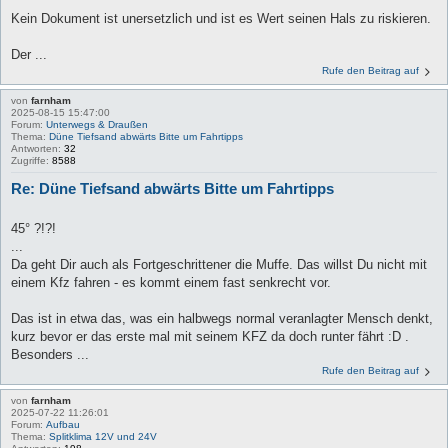
Kein Dokument ist unersetzlich und ist es Wert seinen Hals zu riskieren.
Der ...
Rufe den Beitrag auf
von
farnham
2025-08-15 15:47:00
Forum:
Unterwegs & Draußen
Thema:
Düne Tiefsand abwärts Bitte um Fahrtipps
Antworten:
32
Zugriffe:
8588
Re: Düne Tiefsand abwärts Bitte um Fahrtipps
45° ?!?!
...
Da geht Dir auch als Fortgeschrittener die Muffe. Das willst Du nicht mit
einem Kfz fahren - es kommt einem fast senkrecht vor.
Das ist in etwa das, was ein halbwegs normal veranlagter Mensch denkt,
kurz bevor er das erste mal mit seinem KFZ da doch runter fährt :D .
Besonders ...
Rufe den Beitrag auf
von
farnham
2025-07-22 11:26:01
Forum:
Aufbau
Thema:
Splitklima 12V und 24V