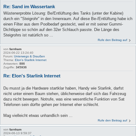
Re: Sand im Wassertank
Wüstenerprobte Lösung: Be/Entlüftung des Tanks (unter der Kabine)
durch ein "Steigrohr" in den Innenraum. Auf diese Be-/Entlüftung habe ich
einen Filter aus dem Poolbedarf gesteckt, weil er mit seiner Gummi-
Dichtlippe so schön auf den 32er Schlauch passte. Die Länge des
Steigrohrs ist natürlich so ...
Rufe den Beitrag auf
von
farnham
2024-06-22 13:24:40
Forum:
Unterwegs & Draußen
Thema:
Elon's Starlink Internet
Antworten:
886
Zugriffe:
345936
Re: Elon's Starlink Internet
Du musst ja die Hardware startklar haben, Handy wie Starlink, darfst
nicht unter einem Baum stehen, üblicherweise darf sich das Fahrzeug
dazu nicht bewegen. Notrufe, was eine wesentliche Funktion von Sat
Telefonen sein dürfte gehen per Internet eher schlecht.
Mag vielleicht etwas unhandlich sein ...
Rufe den Beitrag auf
von
farnham
2024-06-13 9:59:37