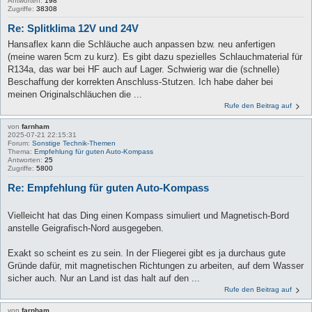
Antworten:
198
Zugriffe:
38308
Re: Splitklima 12V und 24V
Hansaflex kann die Schläuche auch anpassen bzw. neu anfertigen
(meine waren 5cm zu kurz). Es gibt dazu spezielles Schlauchmaterial für
R134a, das war bei HF auch auf Lager. Schwierig war die (schnelle)
Beschaffung der korrekten Anschluss-Stutzen. Ich habe daher bei
meinen Originalschläuchen die ...
Rufe den Beitrag auf
von
farnham
2025-07-21 22:15:31
Forum:
Sonstige Technik-Themen
Thema:
Empfehlung für guten Auto-Kompass
Antworten:
25
Zugriffe:
5800
Re: Empfehlung für guten Auto-Kompass
Vielleicht hat das Ding einen Kompass simuliert und Magnetisch-Bord
anstelle Geigrafisch-Nord ausgegeben.
Exakt so scheint es zu sein. In der Fliegerei gibt es ja durchaus gute
Gründe dafür, mit magnetischen Richtungen zu arbeiten, auf dem Wasser
sicher auch. Nur an Land ist das halt auf den ...
Rufe den Beitrag auf
von
farnham