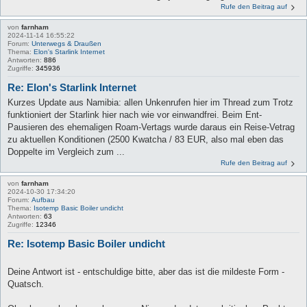
Rufe den Beitrag auf
von
farnham
2024-11-14 16:55:22
Forum:
Unterwegs & Draußen
Thema:
Elon's Starlink Internet
Antworten:
886
Zugriffe:
345936
Re: Elon's Starlink Internet
Kurzes Update aus Namibia: allen Unkenrufen hier im Thread zum Trotz
funktioniert der Starlink hier nach wie vor einwandfrei. Beim Ent-
Pausieren des ehemaligen Roam-Vertags wurde daraus ein Reise-Vetrag
zu aktuellen Konditionen (2500 Kwatcha / 83 EUR, also mal eben das
Doppelte im Vergleich zum ...
Rufe den Beitrag auf
von
farnham
2024-10-30 17:34:20
Forum:
Aufbau
Thema:
Isotemp Basic Boiler undicht
Antworten:
63
Zugriffe:
12346
Re: Isotemp Basic Boiler undicht
Deine Antwort ist - entschuldige bitte, aber das ist die mildeste Form -
Quatsch.