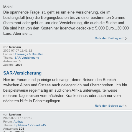
Moin!
Die spannende Frage ist, geht es um eine Versicherung, die im
Leistungsfall (nur) die Bergungskosten bis zu einer bestimmten Summe
übernimmt oder geht es um eine Versicherung, die auch die Suche und ...
Die sind halt von den Kosten her irgendwo gedeckelt: 5.000 Euro...30.000
Euro. Aber sie ...
Rufe den Beitrag auf
von
farnham
2025-07-07 11:41:12
Forum:
Unterwegs & Draußen
Thema:
SAR-Versicherung
Antworten:
5
Zugriffe:
1807
SAR-Versicherung
Hier im Forum sind ja einige unterwegs, deren Reisen den Bereich
zwischen Alpen und Ostsee auch gelegentlich mal überschreiten. Ich bin
beispielsweise regelmäßig im südlichen Afrika unterwegs, teilweise
mehrere Tagesreisen vom nächsten Krankenhaus oder auch nur vom
nächsten Hilfe in Fahrzeugdingen ...
Rufe den Beitrag auf
von
farnham
2025-07-01 15:01:52
Forum:
Aufbau
Thema:
Splitklima 12V und 24V
Antworten:
198