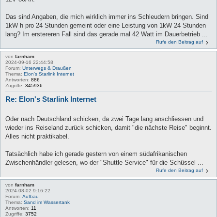
Das sind Angaben, die mich wirklich immer ins Schleudern bringen. Sind
1kW h pro 24 Stunden gemeint oder eine Leistung von 1kW 24 Stunden
lang? Im erstereren Fall sind das gerade mal 42 Watt im Dauerbetrieb ...
Rufe den Beitrag auf
von
farnham
2024-09-16 22:44:58
Forum:
Unterwegs & Draußen
Thema:
Elon's Starlink Internet
Antworten:
886
Zugriffe:
345936
Re: Elon's Starlink Internet
Oder nach Deutschland schicken, da zwei Tage lang anschliessen und
wieder ins Reiseland zurück schicken, damit "die nächste Reise" beginnt.
Alles nicht praktikabel.
Tatsächlich habe ich gerade gestern von einem südafrikanischen
Zwischenhändler gelesen, wo der "Shuttle-Service" für die Schüssel ...
Rufe den Beitrag auf
von
farnham
2024-08-02 9:16:22
Forum:
Aufbau
Thema:
Sand im Wassertank
Antworten:
11
Zugriffe:
3752