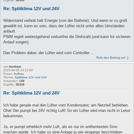
Zugriffe:
38308
Re: Splitklima 12V und 24V
Widerstand verbrät halt Energie (von der Batterie). Und wenn er zu groß
gewählt ist, kann es sein, dass der Lüfter nicht unter allen Umständen
anläuft.
PWM regelt weitestgehend verlustfrei die Drehzahl (und kann für sicheren
Anlauf sorgen).
Das Problem dabei: der Lüfter wird vom Controller ...
Rufe den Beitrag auf
von
farnham
2025-06-26 23:12:06
Forum:
Aufbau
Thema:
Splitklima 12V und 24V
Antworten:
198
Zugriffe:
38308
Re: Splitklima 12V und 24V
Ich habe gerade mal den Lüfter vom Kondensator, am Netzteil betrieben.
Oha! Der pumpt bei 24V richtig Luft! So ein Lüfter wird man nicht in Leise
bekommen.
Ja, er pumpt erheblich mehr Luft, als es nur im entferntesten Sinn
machen würde. Ich habe so eine Anlage ja wie eingangs beschrieben ...