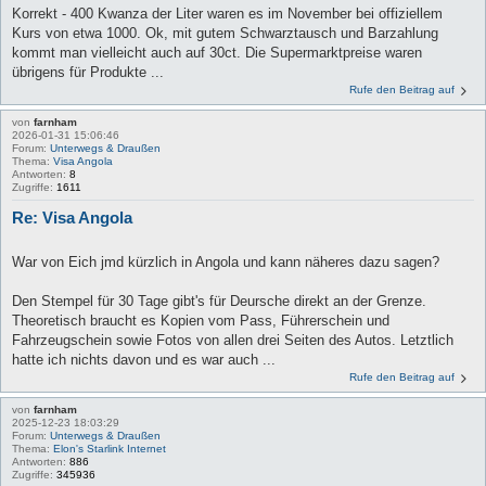
Korrekt - 400 Kwanza der Liter waren es im November bei offiziellem
Kurs von etwa 1000. Ok, mit gutem Schwarztausch und Barzahlung
kommt man vielleicht auch auf 30ct. Die Supermarktpreise waren
übrigens für Produkte ...
Rufe den Beitrag auf
von
farnham
2026-01-31 15:06:46
Forum:
Unterwegs & Draußen
Thema:
Visa Angola
Antworten:
8
Zugriffe:
1611
Re: Visa Angola
War von Eich jmd kürzlich in Angola und kann näheres dazu sagen?
Den Stempel für 30 Tage gibt's für Deursche direkt an der Grenze.
Theoretisch braucht es Kopien vom Pass, Führerschein und
Fahrzeugschein sowie Fotos von allen drei Seiten des Autos. Letztlich
hatte ich nichts davon und es war auch ...
Rufe den Beitrag auf
von
farnham
2025-12-23 18:03:29
Forum:
Unterwegs & Draußen
Thema:
Elon's Starlink Internet
Antworten:
886
Zugriffe:
345936