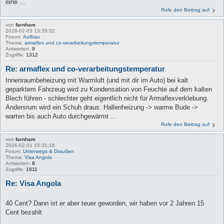
eine ...
Rufe den Beitrag auf
von
farnham
2026-02-03 13:35:32
Forum:
Aufbau
Thema:
armaflex und co-verarbeitungstemperatur
Antworten:
9
Zugriffe:
1312
Re: armaflex und co-verarbeitungstemperatur
Innenraumbeheizung mit Warmluft (und mit dir im Auto) bei kalt
geparktem Fahrzeug wird zu Kondensation von Feuchte auf dem kalten
Blech führen - schlechter geht eigentlich nicht für Armaflexverklebung.
Andersrum wird ein Schuh draus: Hallenheizung -> warme Bude ->
warten bis auch Auto durchgewärmt ...
Rufe den Beitrag auf
von
farnham
2026-02-01 15:31:16
Forum:
Unterwegs & Draußen
Thema:
Visa Angola
Antworten:
8
Zugriffe:
1611
Re: Visa Angola
40 Cent? Dann ist er aber teuer geworden, wir haben vor 2 Jahren 15
Cent bezahlt