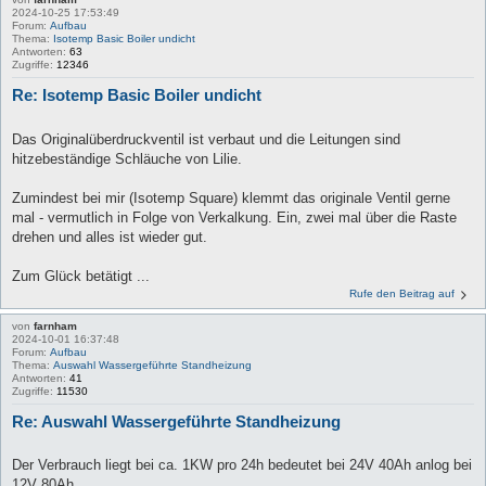
2024-10-25 17:53:49
Forum:
Aufbau
Thema:
Isotemp Basic Boiler undicht
Antworten:
63
Zugriffe:
12346
Re: Isotemp Basic Boiler undicht
Das Originalüberdruckventil ist verbaut und die Leitungen sind
hitzebeständige Schläuche von Lilie.
Zumindest bei mir (Isotemp Square) klemmt das originale Ventil gerne
mal - vermutlich in Folge von Verkalkung. Ein, zwei mal über die Raste
drehen und alles ist wieder gut.
Zum Glück betätigt ...
Rufe den Beitrag auf
von
farnham
2024-10-01 16:37:48
Forum:
Aufbau
Thema:
Auswahl Wassergeführte Standheizung
Antworten:
41
Zugriffe:
11530
Re: Auswahl Wassergeführte Standheizung
Der Verbrauch liegt bei ca. 1KW pro 24h bedeutet bei 24V 40Ah anlog bei
12V 80Ah.