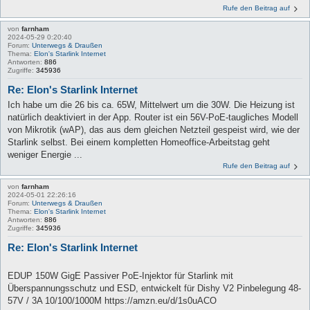
Rufe den Beitrag auf
von
farnham
2024-05-29 0:20:40
Forum:
Unterwegs & Draußen
Thema:
Elon's Starlink Internet
Antworten:
886
Zugriffe:
345936
Re: Elon's Starlink Internet
Ich habe um die 26 bis ca. 65W, Mittelwert um die 30W. Die Heizung ist
natürlich deaktiviert in der App. Router ist ein 56V-PoE-taugliches Modell
von Mikrotik (wAP), das aus dem gleichen Netzteil gespeist wird, wie der
Starlink selbst. Bei einem kompletten Homeoffice-Arbeitstag geht
weniger Energie ...
Rufe den Beitrag auf
von
farnham
2024-05-01 22:26:16
Forum:
Unterwegs & Draußen
Thema:
Elon's Starlink Internet
Antworten:
886
Zugriffe:
345936
Re: Elon's Starlink Internet
EDUP 150W GigE Passiver PoE-Injektor für Starlink mit
Überspannungsschutz und ESD, entwickelt für Dishy V2 Pinbelegung 48-
57V / 3A 10/100/1000M https://amzn.eu/d/1s0uACO