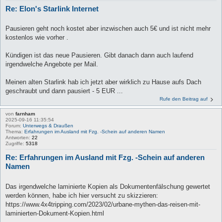
Re: Elon's Starlink Internet
Pausieren geht noch kostet aber inzwischen auch 5€ und ist nicht mehr
kostenlos wie vorher .
Kündigen ist das neue Pausieren. Gibt danach dann auch laufend
irgendwelche Angebote per Mail.
Meinen alten Starlink hab ich jetzt aber wirklich zu Hause aufs Dach
geschraubt und dann pausiert - 5 EUR ...
Rufe den Beitrag auf
von
farnham
2025-09-16 11:35:54
Forum:
Unterwegs & Draußen
Thema:
Erfahrungen im Ausland mit Fzg. -Schein auf anderen Namen
Antworten:
22
Zugriffe:
5318
Re: Erfahrungen im Ausland mit Fzg. -Schein auf anderen
Namen
Das irgendwelche laminierte Kopien als Dokumentenfälschung gewertet
werden können, habe ich hier versucht zu skizzieren:
https://www.4x4tripping.com/2023/02/urbane-mythen-das-reisen-mit-
laminierten-Dokument-Kopien.html