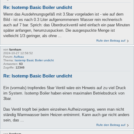
Re: Isotemp Basic Boiler undicht
Wenn das Ausdehnungsgefäß mit 3.5bar vorgeladen ist - wie auf dem
Bild - ist es nach 0.3 Liter aufgenommenem Wasser rein rechnerisch
auch auf 7 bar. Sprich: das Überdruckventil wird einfach ein paar Minuten
später anfangen, herumzuspucken. Die ausgespuckte Menge ist
vielleicht 1/3 geringer, als ohne ...
Rufe den Beitrag auf
von
farnham
2024-10-27 12:58:52
Forum:
Aufbau
Thema:
Isotemp Basic Boiler undicht
Antworten:
63
Zugriffe:
12346
Re: Isotemp Basic Boiler undicht
Ein (vormals) tropfendes 5bar Ventil wäre ein Hinweis auf zu viel Druck
im System. Isotemp Boiler haben einen maximalen Betriebsdruck von
3bar.
Das Ventil tropft bei jedem einzelnen Aufheizvorgang, wenn man nicht
ständig Warmwasser beim Heizen entnimmt. Kann auch gar nicht anders
sein, das ...
Rufe den Beitrag auf
von
farnham