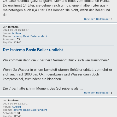
Ok, also nochmal ganz langsam: Niemand redet vom kritischen Punkt.
Du erwärmst 14 Liter, sie dehnen sich um ca. einen halben Liter aus -
meinetwegen auch 0,4 Liter. Das können sie nicht, wenn der Boiler und
die ...
Rufe den Beitrag auf
von
farnham
2024-10-30 16:43:57
Forum:
Aufbau
Thema:
Isotemp Basic Boiler undicht
Antworten:
63
Zugriffe:
12346
Re: Isotemp Basic Boiler undicht
Wo kommen denn die 7 bar her? Vermehrt Druck sich wie Kaninchen?
Wenn Du Wasser in einem komplett starren Behälter erhitzt, vermehrt er
sich auch auf 1000 bar. Ok, irgendwann wird Wasser dann doch
kompressibel, zumindest ein bisschen.
Die 7 bar hatte ich im Moment des Schreibens als ...
Rufe den Beitrag auf
von
farnham
2024-10-30 12:22:07
Forum:
Aufbau
Thema:
Isotemp Basic Boiler undicht
Antworten:
63
Zugriffe:
12346