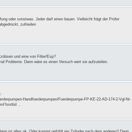
ung oder sonstwas. Jeder darf einen bauen. Vielleicht frägt der Prüfer
 abgedrückt, zufrieden
tzdüsen und eine von Filter/Esp?
 Probleme. Dann wäre es einen Versuch wert sie aufzuteilen.
:
offoerderpumpen-Handfoerderpumpen/Foerderpumpe-FP-KE-22-AD-174-2-Vgl-Nr-
?srsltid ...
 Dann ist alles ok. Oder kommt gefühlt ein Zylinder nach dem anderen? Dann