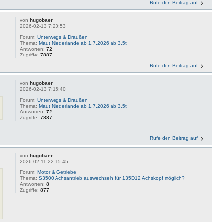
Rufe den Beitrag auf
von
hugobaer
2026-02-13 7:20:53
Forum:
Unterwegs & Draußen
Thema:
Maut Niederlande ab 1.7.2026 ab 3,5t
Antworten:
72
Zugriffe:
7887
Rufe den Beitrag auf
von
hugobaer
2026-02-13 7:15:40
Forum:
Unterwegs & Draußen
Thema:
Maut Niederlande ab 1.7.2026 ab 3,5t
Antworten:
72
Zugriffe:
7887
Rufe den Beitrag auf
von
hugobaer
2026-02-11 22:15:45
Forum:
Motor & Getriebe
Thema:
S3500 Achsantrieb auswechseln für 135D12 Achskopf möglich?
Antworten:
8
Zugriffe:
877