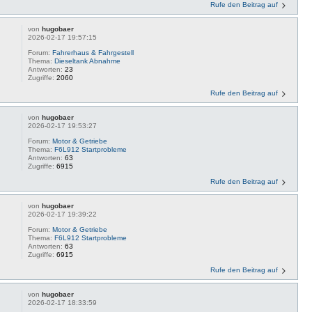
Rufe den Beitrag auf
von
hugobaer
2026-02-17 19:57:15
Forum:
Fahrerhaus & Fahrgestell
Thema:
Dieseltank Abnahme
Antworten:
23
Zugriffe:
2060
Rufe den Beitrag auf
von
hugobaer
2026-02-17 19:53:27
Forum:
Motor & Getriebe
Thema:
F6L912 Startprobleme
Antworten:
63
Zugriffe:
6915
Rufe den Beitrag auf
von
hugobaer
2026-02-17 19:39:22
Forum:
Motor & Getriebe
Thema:
F6L912 Startprobleme
Antworten:
63
Zugriffe:
6915
Rufe den Beitrag auf
von
hugobaer
2026-02-17 18:33:59