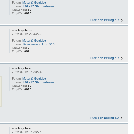
Forum:
Motor & Getriebe
Thema:
F6L912 Startprobleme
Antworten:
63
Zugriffe:
6915
Rufe den Beitrag auf
von
hugobaer
2026-02-16 22:44:32
Forum:
Motor & Getriebe
Thema:
Kompression F 6L 913
Antworten:
7
Zugriffe:
889
Rufe den Beitrag auf
von
hugobaer
2026-02-16 16:38:34
Forum:
Motor & Getriebe
Thema:
F6L912 Startprobleme
Antworten:
63
Zugriffe:
6915
Rufe den Beitrag auf
von
hugobaer
2026-02-16 16:36:26