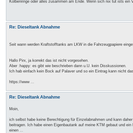
Kolbenringe oder alles zusammen am Ende. Wenn sich nix tut ists ein V
Re: Dieseltank Abnahme
Seit wann werden Kraftstofftanks am LKW in die Fahrzeugpapiere einge
Hallo Pirx, ja korrekt das ist nicht vorgesehen.
Aber :happy: es gibt wie beschrieben dann u.U. kein Disskussionen.
Ich hab einfach kein Bock auf Palaver und so ein Eintrag kann nicht da
https://www ...
Re: Dieseltank Abnahme
Moin,
ich selbst habe keine Berechtigung für Einzelabnahmen und kann dah
beitragen. Ich habe einen Eigenbautank auf meine KTM gebaut und ein 
einen ...