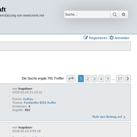
ft
Suche
Erwei
terstützung von www.noris.net
Registrieren
Anmelden
Seite
1
von
27
1
2
3
4
5
27
Nä
Die Suche ergab 791 Treffer
…
von
hugobaer
2026-02-24 21:19:11
Forum:
Aufbau
Thema:
Funkkoffer BGS Koffer
Antworten:
4
Zugriffe:
992
Rufe den Beitrag auf
von
hugobaer
2026-02-23 9:59:18