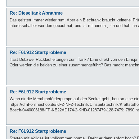
Re: Dieseltank Abnahme
Das geistert immer wieder rum. Aber ein Blechtank braucht keinerlei Prüf
interessehalber wer den gebaut hat, und ist mit einem , ich und hab ihn
Re: F6L912 Startprobleme
Hast Dubzwei Rücklaufleitungen zum Tank? Eine direkt von den Einspri
Oder werden die beiden zu einer zusammengeführt? Das macht manchmal
Re: F6L912 Startprobleme
Wenn dir die Membranförderpumpe auf den Senkel geht, bau so eine ein
https://dmt-onlineshop.de/KFZ-NFZ-Technik/Einspritztechnik/Kraftst
Bosch-0440003188-FP-KE22AD174-2-KHD-01287479-128-7479::7890.html
Re: F6L912 Startprobleme
Starten mit Vollgas ist vollkommen normal. Dreht er dann sofort hoch?