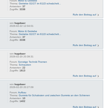
Forum:
Motor & Getriebe
Thema:
Getriebe G2/27 im 611D schwächelt...
Antworten:
37
Zugriffe:
3338
Rufe den Beitrag auf
von
hugobaer
2026-02-22 12:04:01
Forum:
Motor & Getriebe
Thema:
Getriebe G2/27 im 611D schwächelt...
Antworten:
37
Zugriffe:
3338
Rufe den Beitrag auf
von
hugobaer
2026-02-20 20:39:31
Forum:
Sonstige Technik-Themen
Thema:
Schrauben
Antworten:
22
Zugriffe:
1813
Rufe den Beitrag auf
von
hugobaer
2026-02-20 20:27:09
Forum:
Aufbau
Thema:
Gummis für Schalosien und zwischen Gummis an den Schienen
Antworten:
10
Zugriffe:
1402
Rufe den Beitrag auf