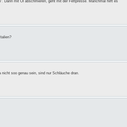
”. Dann mit Öl abschmieren, geht mit der Fettpresse. Manchmal hilft es
talien?
 nicht soo genau sein, sind nur Schläuche dran.