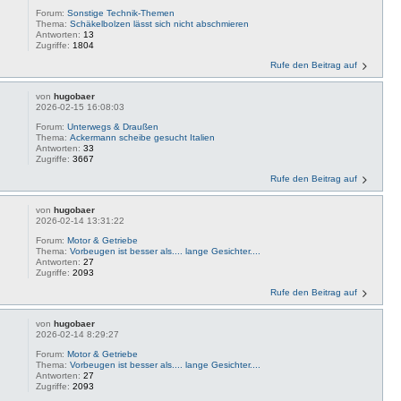
Forum:
Sonstige Technik-Themen
Thema:
Schäkelbolzen lässt sich nicht abschmieren
Antworten:
13
Zugriffe:
1804
Rufe den Beitrag auf
von
hugobaer
2026-02-15 16:08:03
Forum:
Unterwegs & Draußen
Thema:
Ackermann scheibe gesucht Italien
Antworten:
33
Zugriffe:
3667
Rufe den Beitrag auf
von
hugobaer
2026-02-14 13:31:22
Forum:
Motor & Getriebe
Thema:
Vorbeugen ist besser als.... lange Gesichter....
Antworten:
27
Zugriffe:
2093
Rufe den Beitrag auf
von
hugobaer
2026-02-14 8:29:27
Forum:
Motor & Getriebe
Thema:
Vorbeugen ist besser als.... lange Gesichter....
Antworten:
27
Zugriffe:
2093