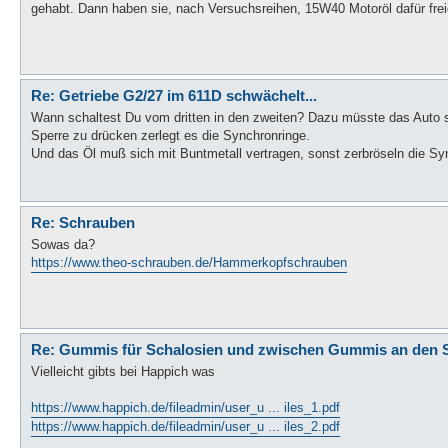
gehabt. Dann haben sie, nach Versuchsreihen, 15W40 Motoröl dafür fre
Re: Getriebe G2/27 im 611D schwächelt...
Wann schaltest Du vom dritten in den zweiten? Dazu müsste das Auto s
Sperre zu drücken zerlegt es die Synchronringe.
Und das Öl muß sich mit Buntmetall vertragen, sonst zerbröseln die Sy
Re: Schrauben
Sowas da?
https://www.theo-schrauben.de/Hammerkopfschrauben
Re: Gummis für Schalosien und zwischen Gummis an den 
Vielleicht gibts bei Happich was
https://www.happich.de/fileadmin/user_u ... iles_1.pdf
https://www.happich.de/fileadmin/user_u ... iles_2.pdf