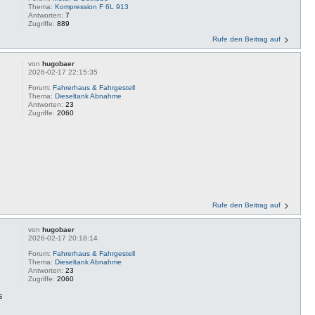
Thema:
Kompression F 6L 913
Antworten:
7
Zugriffe:
889
Rufe den Beitrag auf
von
hugobaer
2026-02-17 22:15:35
Forum:
Fahrerhaus & Fahrgestell
Thema:
Dieseltank Abnahme
Antworten:
23
Zugriffe:
2060
Rufe den Beitrag auf
von
hugobaer
2026-02-17 20:18:14
Forum:
Fahrerhaus & Fahrgestell
Thema:
Dieseltank Abnahme
Antworten:
23
Zugriffe:
2060
s