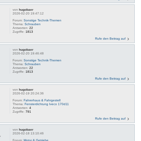
von
hugobaer
2026-02-20 19:47:12
Forum:
Sonstige Technik-Themen
Thema:
Schrauben
Antworten:
22
Zugriffe:
1813
Rufe den Beitrag auf
von
hugobaer
2026-02-20 19:46:48
Forum:
Sonstige Technik-Themen
Thema:
Schrauben
Antworten:
22
Zugriffe:
1813
Rufe den Beitrag auf
von
hugobaer
2026-02-19 20:24:36
Forum:
Fahrerhaus & Fahrgestell
Thema:
Fensterdichtung Iveco 170d11
Antworten:
4
Zugriffe:
791
Rufe den Beitrag auf
von
hugobaer
2026-02-18 13:10:46
r
Forum:
Motor & Getriebe