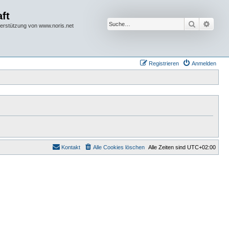
ft
Suche
Erwei
terstützung von www.noris.net
Registrieren
Anmelden
Kontakt
Alle Cookies löschen
Alle Zeiten sind
UTC+02:00