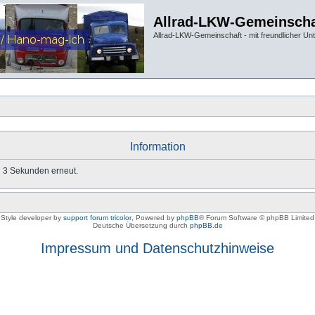
Allrad-LKW-Gemeinscha
Allrad-LKW-Gemeinschaft - mit freundlicher Un
Information
in 3 Sekunden erneut.
Style developer by
support forum tricolor
,
Powered by
phpBB
® Forum Software © phpBB Limited
Deutsche Übersetzung durch
phpBB.de
Impressum und Datenschutzhinweise