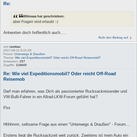
Re:
Wilmaaa hat geschrieben:
aber Fragen sind erlaubt :-)
Antworten doch hoffentlich auch.....
Rufe den Beitrag auf
von
rambaz
2017-06-11 8:21:05
Forum:
Unterwegs & Draußen
Thema:
Wie viel Expeditionsmobil? Oder reicht Off-Road Reisemobil?
Antworten:
257
Zugriffe:
119649
Re: Wie viel Expeditionsmobil? Oder reicht Off-Road
Reisemob
Darf man erfahren, was Dich als passionierter Rucksackreisender und
VW-Bulli-Fahrer in ein Allrad-LKW-Forum geführt hat?
Pirx
Hhhhmm, seltsame Frage aus einen "Unterwegs & Draußen" - Forum....
Erstens liegt die Rucksackzeit weit zurück. Zweitens ist mein Auto ein