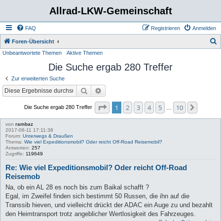
Allrad-LKW-Gemeinschaft
FAQ
Registrieren
Anmelden
S
Foren-Übersicht
Unbeantwortete Themen
Aktive Themen
u
Die Suche ergab 280 Treffer
c
h
Zur erweiterten Suche
e
Suche
Erweiterte Suche
Seite
1
von
10
1
2
3
4
5
10
Nächst
Die Suche ergab 280 Treffer
…
von
rambaz
2017-06-11 17:11:38
Forum:
Unterwegs & Draußen
Thema:
Wie viel Expeditionsmobil? Oder reicht Off-Road Reisemobil?
Antworten:
257
Zugriffe:
119649
Re: Wie viel Expeditionsmobil? Oder reicht Off-Road
Reisemob
Na, ob ein AL 28 es noch bis zum Baikal schafft ?
Egal, im Zweifel finden sich bestimmt 50 Russen, die ihn auf die
Transsib hieven, und vielleicht drückt der ADAC ein Auge zu und bezahlt
den Heimtransport trotz angeblicher Wertlosigkeit des Fahrzeuges.