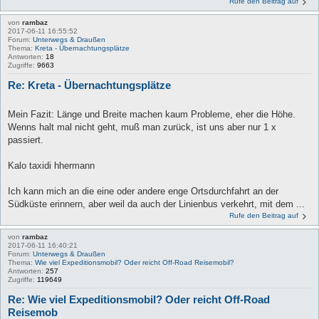
Rufe den Beitrag auf
von
rambaz
2017-06-11 16:55:52
Forum:
Unterwegs & Draußen
Thema:
Kreta - Übernachtungsplätze
Antworten:
18
Zugriffe:
9663
Re: Kreta - Übernachtungsplätze
Mein Fazit: Länge und Breite machen kaum Probleme, eher die Höhe.
Wenns halt mal nicht geht, muß man zurück, ist uns aber nur 1 x
passiert.
Kalo taxidi hhermann
Ich kann mich an die eine oder andere enge Ortsdurchfahrt an der
Südküste erinnern, aber weil da auch der Linienbus verkehrt, mit dem ...
Rufe den Beitrag auf
von
rambaz
2017-06-11 16:40:21
Forum:
Unterwegs & Draußen
Thema:
Wie viel Expeditionsmobil? Oder reicht Off-Road Reisemobil?
Antworten:
257
Zugriffe:
119649
Re: Wie viel Expeditionsmobil? Oder reicht Off-Road
Reisemob