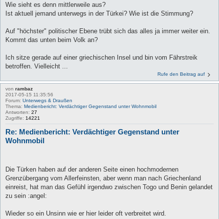
Wie sieht es denn mittlerweile aus?
Ist aktuell jemand unterwegs in der Türkei? Wie ist die Stimmung?
Auf "höchster" politischer Ebene trübt sich das alles ja immer weiter ein.
Kommt das unten beim Volk an?
Ich sitze gerade auf einer griechischen Insel und bin vom Fährstreik
betroffen. Vielleicht ...
Rufe den Beitrag auf
von
rambaz
2017-05-15 11:35:56
Forum:
Unterwegs & Draußen
Thema:
Medienbericht: Verdächtiger Gegenstand unter Wohnmobil
Antworten:
27
Zugriffe:
14221
Re: Medienbericht: Verdächtiger Gegenstand unter
Wohnmobil
Die Türken haben auf der anderen Seite einen hochmodernen
Grenzübergang vom Allerfeinsten, aber wenn man nach Griechenland
einreist, hat man das Gefühl irgendwo zwischen Togo und Benin gelandet
zu sein :angel:
Wieder so ein Unsinn wie er hier leider oft verbreitet wird.