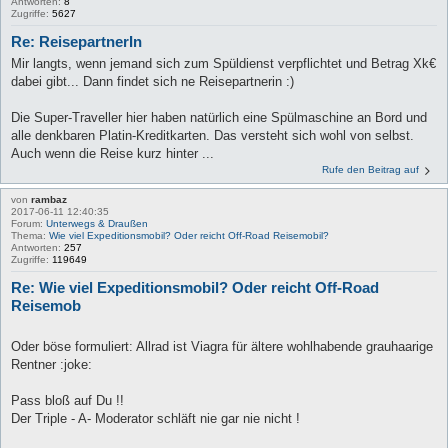
Antworten:
8
Zugriffe:
5627
Re: ReisepartnerIn
Mir langts, wenn jemand sich zum Spüldienst verpflichtet und Betrag Xk€
dabei gibt... Dann findet sich ne Reisepartnerin :)
Die Super-Traveller hier haben natürlich eine Spülmaschine an Bord und
alle denkbaren Platin-Kreditkarten. Das versteht sich wohl von selbst.
Auch wenn die Reise kurz hinter ...
Rufe den Beitrag auf
von
rambaz
2017-06-11 12:40:35
Forum:
Unterwegs & Draußen
Thema:
Wie viel Expeditionsmobil? Oder reicht Off-Road Reisemobil?
Antworten:
257
Zugriffe:
119649
Re: Wie viel Expeditionsmobil? Oder reicht Off-Road
Reisemob
Oder böse formuliert: Allrad ist Viagra für ältere wohlhabende grauhaarige
Rentner :joke:
Pass bloß auf Du !!
Der Triple - A- Moderator schläft nie gar nie nicht !