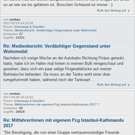
so an wie sie los gefahren ist. Bisschen Schwund ist immer :-)
Rufe den Beitrag auf
von
rambaz
2017-05-14 14:23:16
Forum:
Unterwegs & Draußen
Thema:
Medienbericht: Verdächtiger Gegenstand unter Wohnmobil
Antworten:
27
Zugriffe:
14221
Re: Medienbericht: Verdächtiger Gegenstand unter
Wohnmobil
Nachdem ich vorige Woche an der Autobahn Richtung Piräus getankt
hatte, habe ich im Hafen mal hinten in meinen Bulli reingeschaut und
gesehen, dass sich ein paar oelige Fingerabdrücke auf meiner
Bettwäsche befanden. Da muss an der Tanke wohl einer dran
rumgefummelt haben, während mich der Tankwart ...
Rufe den Beitrag auf
von
rambaz
2017-05-09 15:14:04
Forum:
Unterwegs & Draußen
Thema:
Mitfahrer/innen mit eigenem Fzg Istanbul-Kathmandu 2017 ?
Antworten:
60
Zugriffe:
26828
Re: Mitfahrer/innen mit eigenem Fzg Istanbul-Kathmandu
2017
"Die Beruhigung, die von einer Gruppe vertrauenswürdiger Freunde