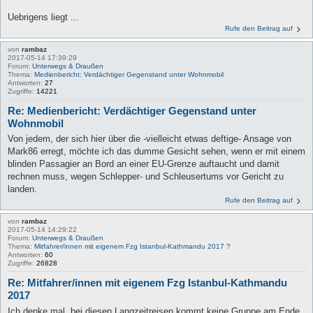
Uebrigens liegt ...
Rufe den Beitrag auf
von
rambaz
2017-05-14 17:39:29
Forum:
Unterwegs & Draußen
Thema:
Medienbericht: Verdächtiger Gegenstand unter Wohnmobil
Antworten:
27
Zugriffe:
14221
Re: Medienbericht: Verdächtiger Gegenstand unter
Wohnmobil
Von jedem, der sich hier über die -vielleicht etwas deftige- Ansage von
Mark86 erregt, möchte ich das dumme Gesicht sehen, wenn er mit einem
blinden Passagier an Bord an einer EU-Grenze auftaucht und damit
rechnen muss, wegen Schlepper- und Schleusertums vor Gericht zu
landen.
Rufe den Beitrag auf
von
rambaz
2017-05-14 14:29:22
Forum:
Unterwegs & Draußen
Thema:
Mitfahrer/innen mit eigenem Fzg Istanbul-Kathmandu 2017 ?
Antworten:
60
Zugriffe:
26828
Re: Mitfahrer/innen mit eigenem Fzg Istanbul-Kathmandu
2017
Ich denke mal, bei diesen Langzeitreisen kommt keine Gruppe am Ende