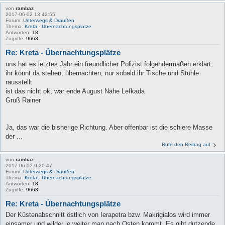
von
rambaz
2017-06-02 13:42:55
Forum:
Unterwegs & Draußen
Thema:
Kreta - Übernachtungsplätze
Antworten:
18
Zugriffe:
9663
Re: Kreta - Übernachtungsplätze
uns hat es letztes Jahr ein freundlicher Polizist folgendermaßen erklärt,
ihr könnt da stehen, übernachten, nur sobald ihr Tische und Stühle
rausstellt
ist das nicht ok, war ende August Nähe Lefkada
Gruß Rainer
Ja, das war die bisherige Richtung. Aber offenbar ist die schiere Masse
der ...
Rufe den Beitrag auf
von
rambaz
2017-06-02 9:20:47
Forum:
Unterwegs & Draußen
Thema:
Kreta - Übernachtungsplätze
Antworten:
18
Zugriffe:
9663
Re: Kreta - Übernachtungsplätze
Der Küstenabschnitt östlich von Ierapetra bzw. Makrigialos wird immer
einsamer und wilder je weiter man nach Osten kommt. Es gibt dutzende