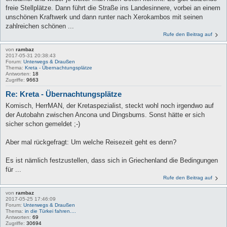
freie Stellplätze. Dann führt die Straße ins Landesinnere, vorbei an einem
unschönen Kraftwerk und dann runter nach Xerokambos mit seinen
zahlreichen schönen ...
Rufe den Beitrag auf
von
rambaz
2017-05-31 20:38:43
Forum:
Unterwegs & Draußen
Thema:
Kreta - Übernachtungsplätze
Antworten:
18
Zugriffe:
9663
Re: Kreta - Übernachtungsplätze
Komisch, HerrMAN, der Kretaspezialist, steckt wohl noch irgendwo auf
der Autobahn zwischen Ancona und Dingsbums. Sonst hätte er sich
sicher schon gemeldet ;-)
Aber mal rückgefragt: Um welche Reisezeit geht es denn?
Es ist nämlich festzustellen, dass sich in Griechenland die Bedingungen
für ...
Rufe den Beitrag auf
von
rambaz
2017-05-25 17:46:09
Forum:
Unterwegs & Draußen
Thema:
in die Türkei fahren....
Antworten:
69
Zugriffe:
30694