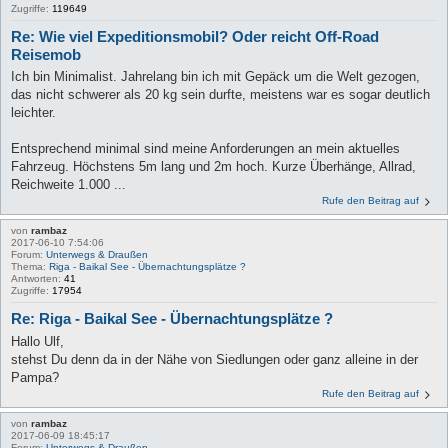
Zugriffe:
119649
Re: Wie viel Expeditionsmobil? Oder reicht Off-Road
Reisemob
Ich bin Minimalist. Jahrelang bin ich mit Gepäck um die Welt gezogen,
das nicht schwerer als 20 kg sein durfte, meistens war es sogar deutlich
leichter.
Entsprechend minimal sind meine Anforderungen an mein aktuelles
Fahrzeug. Höchstens 5m lang und 2m hoch. Kurze Überhänge, Allrad,
Reichweite 1.000 ...
Rufe den Beitrag auf
von
rambaz
2017-06-10 7:54:06
Forum:
Unterwegs & Draußen
Thema:
Riga - Baikal See - Übernachtungsplätze ?
Antworten:
41
Zugriffe:
17954
Re: Riga - Baikal See - Übernachtungsplätze ?
Hallo Ulf,
stehst Du denn da in der Nähe von Siedlungen oder ganz alleine in der
Pampa?
Rufe den Beitrag auf
von
rambaz
2017-06-09 18:45:17
Forum:
Unterwegs & Draußen