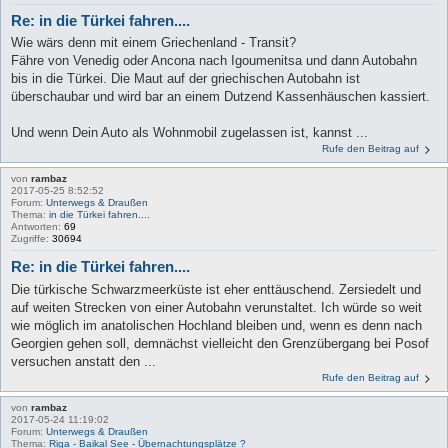
Re: in die Türkei fahren....
Wie wärs denn mit einem Griechenland - Transit?
Fähre von Venedig oder Ancona nach Igoumenitsa und dann Autobahn
bis in die Türkei. Die Maut auf der griechischen Autobahn ist
überschaubar und wird bar an einem Dutzend Kassenhäuschen kassiert.
Und wenn Dein Auto als Wohnmobil zugelassen ist, kannst ...
Rufe den Beitrag auf
von
rambaz
2017-05-25 8:52:52
Forum:
Unterwegs & Draußen
Thema:
in die Türkei fahren....
Antworten:
69
Zugriffe:
30694
Re: in die Türkei fahren....
Die türkische Schwarzmeerküste ist eher enttäuschend. Zersiedelt und
auf weiten Strecken von einer Autobahn verunstaltet. Ich würde so weit
wie möglich im anatolischen Hochland bleiben und, wenn es denn nach
Georgien gehen soll, demnächst vielleicht den Grenzübergang bei Posof
versuchen anstatt den ...
Rufe den Beitrag auf
von
rambaz
2017-05-24 11:19:02
Forum:
Unterwegs & Draußen
Thema:
Riga - Baikal See - Übernachtungsplätze ?