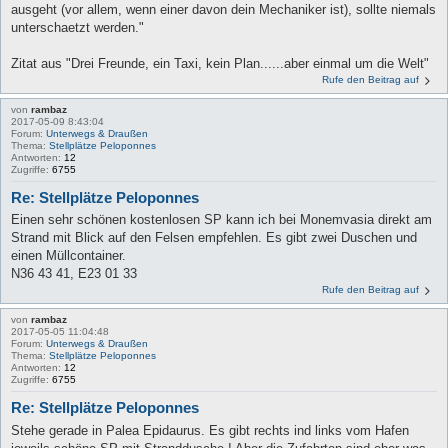
ausgeht (vor allem, wenn einer davon dein Mechaniker ist), sollte niemals
unterschaetzt werden."
Zitat aus "Drei Freunde, ein Taxi, kein Plan......aber einmal um die Welt"
Rufe den Beitrag auf
von
rambaz
2017-05-09 8:43:04
Forum:
Unterwegs & Draußen
Thema:
Stellplätze Peloponnes
Antworten:
12
Zugriffe:
6755
Re: Stellplätze Peloponnes
Einen sehr schönen kostenlosen SP kann ich bei Monemvasia direkt am
Strand mit Blick auf den Felsen empfehlen. Es gibt zwei Duschen und
einen Müllcontainer.
N36 43 41, E23 01 33
Rufe den Beitrag auf
von
rambaz
2017-05-05 11:04:48
Forum:
Unterwegs & Draußen
Thema:
Stellplätze Peloponnes
Antworten:
12
Zugriffe:
6755
Re: Stellplätze Peloponnes
Stehe gerade in Palea Epidaurus. Es gibt rechts ind links vom Hafen