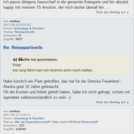
Ich passe übrigens haarscharf in die genannte Kategorie und bin absolut
happy mit meinem T5 4motion, der mich bisher überall hin ...
Rufe den Beitrag auf
von
rambaz
2017-06-11 8:53:43
Forum:
Unterwegs & Draußen
Thema:
ReisepartnerIn
Antworten:
8
Zugriffe:
5627
Re: ReisepartnerIn
eifler hat geschrieben:
frage:
wie lang fährt man von buenos aires nach halifax.
Habe kürzlich ein Paar getroffen, das hat für die Strecke Feuerland -
Alaska gute 10 Jahre gebraucht.
Ob die Kosten und Arbeit geteilt haben, habe ich nicht gefragt, schien mir
irgendwie selbstverständlich zu sein :-)
Rufe den Beitrag auf
von
rambaz
2017-06-11 8:28:21
Forum:
Unterwegs & Draußen
Thema:
Wie viel Expeditionsmobil? Oder reicht Off-Road Reisemobil?
Antworten:
257
Zugriffe:
119649