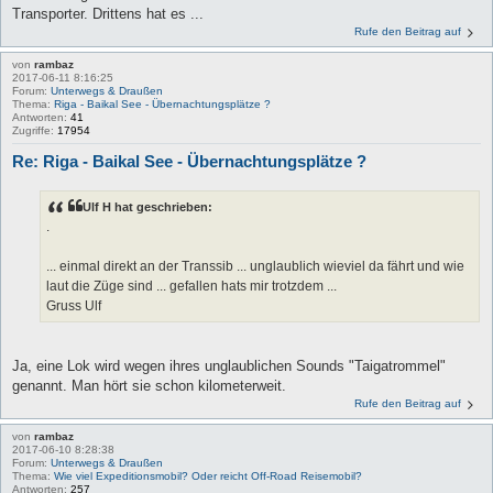
Transporter. Drittens hat es ...
Rufe den Beitrag auf
von
rambaz
2017-06-11 8:16:25
Forum:
Unterwegs & Draußen
Thema:
Riga - Baikal See - Übernachtungsplätze ?
Antworten:
41
Zugriffe:
17954
Re: Riga - Baikal See - Übernachtungsplätze ?
Ulf H hat geschrieben:
.
... einmal direkt an der Transsib ... unglaublich wieviel da fährt und wie
laut die Züge sind ... gefallen hats mir trotzdem ...
Gruss Ulf
Ja, eine Lok wird wegen ihres unglaublichen Sounds "Taigatrommel"
genannt. Man hört sie schon kilometerweit.
Rufe den Beitrag auf
von
rambaz
2017-06-10 8:28:38
Forum:
Unterwegs & Draußen
Thema:
Wie viel Expeditionsmobil? Oder reicht Off-Road Reisemobil?
Antworten:
257