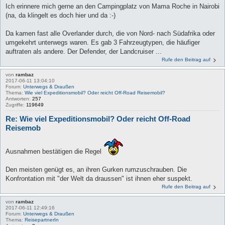
Ich erinnere mich gerne an den Campingplatz von Mama Roche in Nairobi
(na, da klingelt es doch hier und da :-)
Da kamen fast alle Overlander durch, die von Nord- nach Südafrika oder
umgekehrt unterwegs waren. Es gab 3 Fahrzeugtypen, die häufiger
auftraten als andere. Der Defender, der Landcruiser ...
Rufe den Beitrag auf
von
rambaz
2017-06-11 13:04:10
Forum:
Unterwegs & Draußen
Thema:
Wie viel Expeditionsmobil? Oder reicht Off-Road Reisemobil?
Antworten:
257
Zugriffe:
119649
Re: Wie viel Expeditionsmobil? Oder reicht Off-Road
Reisemob
Ausnahmen bestätigen die Regel
Den meisten genügt es, an ihren Gurken rumzuschrauben. Die
Konfrontation mit "der Welt da draussen" ist ihnen eher suspekt.
Rufe den Beitrag auf
von
rambaz
2017-06-11 12:49:16
Forum:
Unterwegs & Draußen
Thema:
ReisepartnerIn