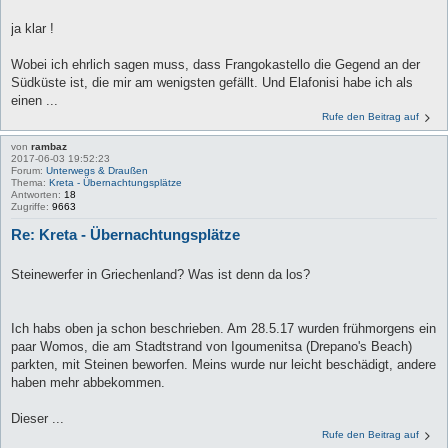
ja klar !
Wobei ich ehrlich sagen muss, dass Frangokastello die Gegend an der
Südküste ist, die mir am wenigsten gefällt. Und Elafonisi habe ich als
einen ...
Rufe den Beitrag auf
von
rambaz
2017-06-03 19:52:23
Forum:
Unterwegs & Draußen
Thema:
Kreta - Übernachtungsplätze
Antworten:
18
Zugriffe:
9663
Re: Kreta - Übernachtungsplätze
Steinewerfer in Griechenland? Was ist denn da los?
Ich habs oben ja schon beschrieben. Am 28.5.17 wurden frühmorgens ein
paar Womos, die am Stadtstrand von Igoumenitsa (Drepano's Beach)
parkten, mit Steinen beworfen. Meins wurde nur leicht beschädigt, andere
haben mehr abbekommen.
Dieser ...
Rufe den Beitrag auf