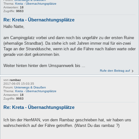
Thema:
Kreta - Übernachtungsplätze
Antworten:
18
Zugriffe:
9663
Re: Kreta - Übernachtungsplätze
Hallo Natte,
am Campingplatz vorbei und dann noch bis ungefähr zu der ersten Ruine
(ehemalige Strandbar). Da stehe ich seit Jahren immer mal für ein-zwei
Tage an der Stranddusche, wenn ich auf die Fähre nach Italien warte oder
gerade von dort gekommen bin.
Weiter hinten hinter dem Umspannwerk bis ...
Rufe den Beitrag auf
von
rambaz
2017-06-05 15:03:35
Forum:
Unterwegs & Draußen
Thema:
Kreta - Übernachtungsplätze
Antworten:
18
Zugriffe:
9663
Re: Kreta - Übernachtungsplätze
Ich bin der HerrMAN, von dem Rambaz geschrieben hat, wir haben uns
wahrscheinlich auf der Fähre getroffen. (Warst Du das rambaz ?)