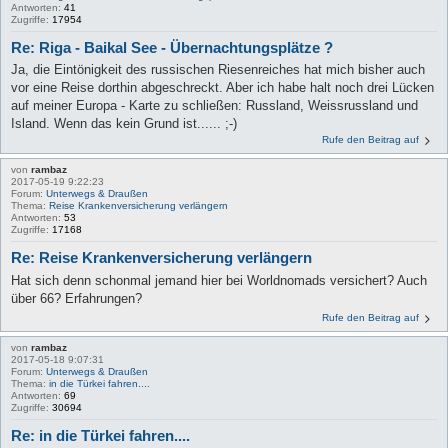
Antworten:
41
Zugriffe:
17954
Re: Riga - Baikal See - Übernachtungsplätze ?
Ja, die Eintönigkeit des russischen Riesenreiches hat mich bisher auch
vor eine Reise dorthin abgeschreckt. Aber ich habe halt noch drei Lücken
auf meiner Europa - Karte zu schließen: Russland, Weissrussland und
Island. Wenn das kein Grund ist...... ;-)
Rufe den Beitrag auf
von
rambaz
2017-05-19 9:22:23
Forum:
Unterwegs & Draußen
Thema:
Reise Krankenversicherung verlängern
Antworten:
53
Zugriffe:
17168
Re: Reise Krankenversicherung verlängern
Hat sich denn schonmal jemand hier bei Worldnomads versichert? Auch
über 66? Erfahrungen?
Rufe den Beitrag auf
von
rambaz
2017-05-18 9:07:31
Forum:
Unterwegs & Draußen
Thema:
in die Türkei fahren....
Antworten:
69
Zugriffe:
30694
Re: in die Türkei fahren....