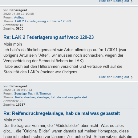
Rufe den Beitrag auf
von
Saharagerd
2020-07-30 19:10:45
Forum:
Aufbau
Thema:
LAK 2 Federlagerung auf Iveco 120-23
Antworten:
18
Zugriffe:
5865
Re: LAK 2 Federlagerung auf Iveco 120-23
Moin moin
Ich hab`s da ähnlich gemacht wie Artur, allerdings auf`m 170D11 (war
übrigens Artur sein "Alter", wir müssen noch schnacken, wegen der
Verspachtelung der SchraubLöchern im LAK).
Habe auch auf den Hilfsrahmen verzichtet und vertraue voll auf die
Stabilität des LAK`s (meiner war übrigens ...
Rufe den Beitrag auf
von
Saharagerd
2020-04-16 9:19:13
Forum:
Sonstige Technik-Themen
Thema:
Reifendruckregelanlage, hab da mal was gebastelt
Antworten:
22
Zugriffe:
16787
Re: Reifendruckregelanlage, hab da mal was gebastelt
Moin moin
Der Beitrag war von mir, die "Mädelsbilder" aber nicht. Was es alles
gibt.... die "Original Bilder" waren damals auf meiner Homepage, diese
habe ich jedoch schon vor längerer Zeit aufgelöst. Schon witzig, daß die