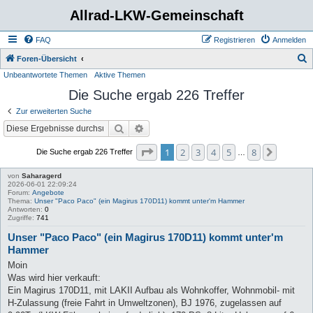
Allrad-LKW-Gemeinschaft
FAQ
Registrieren
Anmelden
S
Foren-Übersicht
Unbeantwortete Themen
Aktive Themen
u
Die Suche ergab 226 Treffer
c
h
Zur erweiterten Suche
e
Suche
Erweiterte Suche
Seite
1
von
8
1
2
3
4
5
8
Nächste
Die Suche ergab 226 Treffer
…
von
Saharagerd
2026-06-01 22:09:24
Forum:
Angebote
Thema:
Unser "Paco Paco" (ein Magirus 170D11) kommt unter'm Hammer
Antworten:
0
Zugriffe:
741
Unser "Paco Paco" (ein Magirus 170D11) kommt unter'm
Hammer
Moin
Was wird hier verkauft:
Ein Magirus 170D11, mit LAKII Aufbau als Wohnkoffer, Wohnmobil- mit
H-Zulassung (freie Fahrt in Umweltzonen), BJ 1976, zugelassen auf