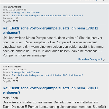
von
Saharagerd
2022-11-09 21:45:35
Forum:
Sonstige Technik-Themen
Thema:
Elektrische Vorförderpumpe zusätzlich beim 170D11 einbauen?
Antworten:
10
Zugriffe:
2778
Re: Elektrische Vorförderpumpe zusätzlich beim 170D11
einbauen?
@Lukas,welche Marco Pumpe hast du denn verbaut? Sitz die jetzt vor,
oder nach dem Racor eingebaut? Die Pumpe soll ja eher redundant
eingebaut sein, d.h. wenn eine von beiden von beiden ausfällt, ist immer
noch die andere da. Das muß aber auch heißen, daß eine stehende E-
Pumpe nicht die serienmäßige ...
Rufe den Beitrag auf
von
Saharagerd
2022-11-09 18:29:00
Forum:
Sonstige Technik-Themen
Thema:
Elektrische Vorförderpumpe zusätzlich beim 170D11 einbauen?
Antworten:
10
Zugriffe:
2778
Re: Elektrische Vorförderpumpe zusätzlich beim 170D11
einbauen?
Moin Erich
Das wäre auch dabei zu realisieren. Der sitzt bei mir unmittelbar am
Tank. Die neue E-Pumpe könnte dann gleich dahinter kommen. Sie erfüllt