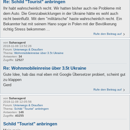
Re: Schild "Tourist" anbringen
Ihr habt wahrscheinlich recht. Wir hatten bisher auch nie Probleme mit
dem Auto. Die Grenzabwicklungen in der Ukraine hätte es wohl auch
nicht beeinflußt. Mit dem "militärische" haste wahrscheinlich recht. Ein
Bekannter hat mit seinem Hano sogar in Polen mit der Bevölkerung
richtig Stress bekommen ...
Rufe den Beitrag auf
von
Saharagerd
2018-11-08 13:52:26
Forum:
Unterwegs & Draußen
Thema:
Wohnmobileinreise über 3.5t Ukraine
Antworten:
34
Zugriffe:
12527
Re: Wohnmobileinreise über 3.5t Ukraine
Gute Idee, hab das mal eben mit Google Übersetzer probiert, scheint gut
zu klappen
Gerd
Rufe den Beitrag auf
von
Saharagerd
2018-11-08 12:05:56
Forum:
Unterwegs & Draußen
Thema:
Schild "Tourist" anbringen
Antworten:
146
Zugriffe:
40255
Schild "Tourist" anbringen