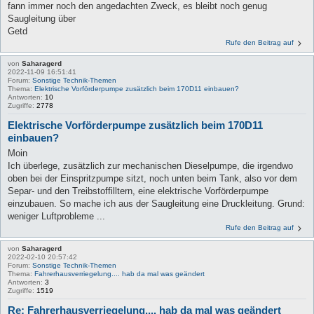
fann immer noch den angedachten Zweck, es bleibt noch genug
Saugleitung über
Getd
Rufe den Beitrag auf
von
Saharagerd
2022-11-09 16:51:41
Forum:
Sonstige Technik-Themen
Thema:
Elektrische Vorförderpumpe zusätzlich beim 170D11 einbauen?
Antworten:
10
Zugriffe:
2778
Elektrische Vorförderpumpe zusätzlich beim 170D11
einbauen?
Moin
Ich überlege, zusätzlich zur mechanischen Dieselpumpe, die irgendwo
oben bei der Einspritzpumpe sitzt, noch unten beim Tank, also vor dem
Separ- und den Treibstoffilltern, eine elektrische Vorförderpumpe
einzubauen. So mache ich aus der Saugleitung eine Druckleitung. Grund:
weniger Luftprobleme ...
Rufe den Beitrag auf
von
Saharagerd
2022-02-10 20:57:42
Forum:
Sonstige Technik-Themen
Thema:
Fahrerhausverriegelung.... hab da mal was geändert
Antworten:
3
Zugriffe:
1519
Re: Fahrerhausverriegelung.... hab da mal was geändert