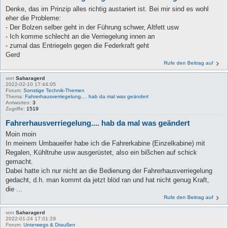
Denke, das im Prinzip alles richtig austariert ist. Bei mir sind es wohl
eher die Probleme:
- Der Bolzen selber geht in der Führung schwer, Altfett usw
- Ich komme schlecht an die Verriegelung innen an
- zumal das Entriegeln gegen die Federkraft geht
Gerd
Rufe den Beitrag auf
von
Saharagerd
2022-02-10 17:44:05
Forum:
Sonstige Technik-Themen
Thema:
Fahrerhausverriegelung.... hab da mal was geändert
Antworten:
3
Zugriffe:
1519
Fahrerhausverriegelung.... hab da mal was geändert
Moin moin
In meinem Umbaueifer habe ich die Fahrerkabine (Einzelkabine) mit
Regalen, Kühltruhe usw ausgerüstet, also ein bißchen auf schick
gemacht.
Dabei hatte ich nur nicht an die Bedienung der Fahrerhausverriegelung
gedacht, d.h. man kommt da jetzt blöd ran und hat nicht genug Kraft,
die ...
Rufe den Beitrag auf
von
Saharagerd
2022-01-24 17:01:29
Forum:
Unterwegs & Draußen