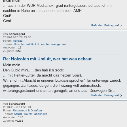
moin moin
....auch in der WDR Mediathek, grad runtergeladen, schaue ich mir
nachher in Ruhe an....man sieht sich beim AMR
Gruß
Gerd
Rufe den Beitrag auf
von
Saharagerd
2018-12-26 20:23:30
Forum:
Aufbau
Thema:
Holzofen mit Umluft, wer hat was gebaut
Antworten:
17
Zugriffe:
8050
Re: Holzofen mit Umluft, wer hat was gebaut
Moin moin
Den Cubic mini..... den hab ich :rock:
... mit Peltier-Lüfter, da macht das heizen Spaß.
Wir sind mit Absicht in unseren Luxusansprüchen" für unterwegs zurück
gegangen. Zu Hause: da geht die Heizung voll automatisch,
witterungsgesteuert und smart geregelt, an und aus. Deswegen für ...
Rufe den Beitrag auf
von
Saharagerd
2018-11-08 14:55:13
Forum:
Unterwegs & Draußen
Thema:
Schild "Tourist" anbringen
Antworten:
146
Zugriffe:
40255