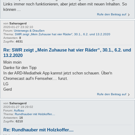
Links immer noch funktionieren, aber jetzt eben mit neuen Inhalten. So
können ...
Rufe den Beitrag auf
von
Saharagerd
2020-01-27 23:32:10
Forum:
Unterwegs & Draußen
Thema:
SWR zeigt „Mein Zuhause hat vier Räder“, 30.1., 6.2. und 13.2.2020
Antworten:
8
Zugriffe:
4631
Re: SWR zeigt „Mein Zuhause hat vier Räder“, 30.1., 6.2. und
13.2.2020
Moin moin
Danke für den Tipp
In der ARD-Mediathek App kannst jetzt schon schauen. Über'n
Chromecast auf'n Fernseher.... funzt.
LG
Gerd
Rufe den Beitrag auf
von
Saharagerd
2020-01-27 19:29:02
Forum:
Aufbau
Thema:
Rundhauber mit Holzkoffer....
Antworten:
16
Zugriffe:
6210
Re: Rundhauber mit Holzkoffer....