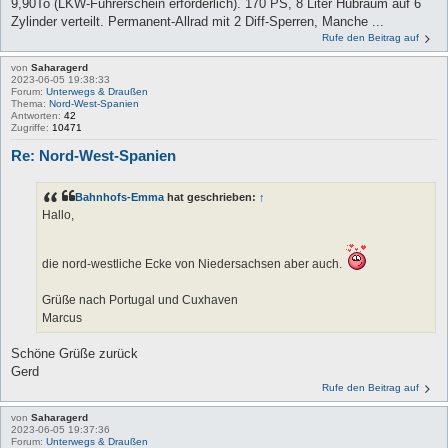
9,90To (LKW-Führerschein erforderlich). 170 PS, 8 Liter Hubraum auf 6
Zylinder verteilt. Permanent-Allrad mit 2 Diff-Sperren, Manche ...
Rufe den Beitrag auf
von
Saharagerd
2023-06-05 19:38:33
Forum:
Unterwegs & Draußen
Thema:
Nord-West-Spanien
Antworten:
42
Zugriffe:
10471
Re: Nord-West-Spanien
Bahnhofs-Emma
hat geschrieben:
↑
Hallo,
die nord-westliche Ecke von Niedersachsen aber auch.
Grüße nach Portugal und Cuxhaven
Marcus
Schöne Grüße zurück
Gerd
Rufe den Beitrag auf
von
Saharagerd
2023-06-05 19:37:36
Forum:
Unterwegs & Draußen