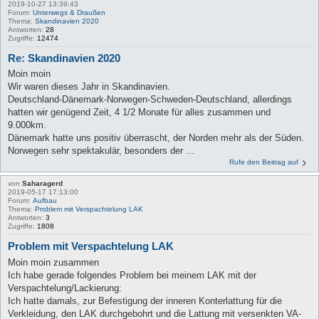
2019-10-27 13:39:43
Forum:
Unterwegs & Draußen
Thema:
Skandinavien 2020
Antworten:
28
Zugriffe:
12474
Re: Skandinavien 2020
Moin moin
Wir waren dieses Jahr in Skandinavien.
Deutschland-Dänemark-Norwegen-Schweden-Deutschland, allerdings
hatten wir genügend Zeit, 4 1/2 Monate für alles zusammen und
9.000km.
Dänemark hatte uns positiv überrascht, der Norden mehr als der Süden.
Norwegen sehr spektakulär, besonders der ...
Rufe den Beitrag auf
von
Saharagerd
2019-05-17 17:13:00
Forum:
Aufbau
Thema:
Problem mit Verspachtelung LAK
Antworten:
3
Zugriffe:
1808
Problem mit Verspachtelung LAK
Moin moin zusammen
Ich habe gerade folgendes Problem bei meinem LAK mit der
Verspachtelung/Lackierung:
Ich hatte damals, zur Befestigung der inneren Konterlattung für die
Verkleidung, den LAK durchgebohrt und die Lattung mit versenkten VA-