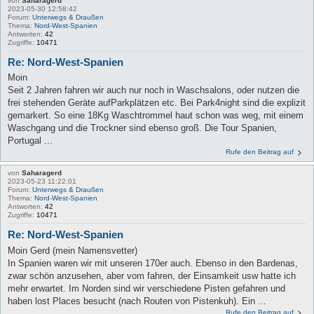
von
Saharagerd
2023-05-30 12:58:42
Forum:
Unterwegs & Draußen
Thema:
Nord-West-Spanien
Antworten:
42
Zugriffe:
10471
Re: Nord-West-Spanien
Moin
Seit 2 Jahren fahren wir auch nur noch in Waschsalons, oder nutzen die
frei stehenden Geräte aufParkplätzen etc. Bei Park4night sind die explizit
gemarkert. So eine 18Kg Waschtrommel haut schon was weg, mit einem
Waschgang und die Trockner sind ebenso groß. Die Tour Spanien,
Portugal ...
Rufe den Beitrag auf
von
Saharagerd
2023-05-23 11:22:01
Forum:
Unterwegs & Draußen
Thema:
Nord-West-Spanien
Antworten:
42
Zugriffe:
10471
Re: Nord-West-Spanien
Moin Gerd (mein Namensvetter)
In Spanien waren wir mit unseren 170er auch. Ebenso in den Bardenas,
zwar schön anzusehen, aber vom fahren, der Einsamkeit usw hatte ich
mehr erwartet. Im Norden sind wir verschiedene Pisten gefahren und
haben lost Places besucht (nach Routen von Pistenkuh). Ein ...
Rufe den Beitrag auf