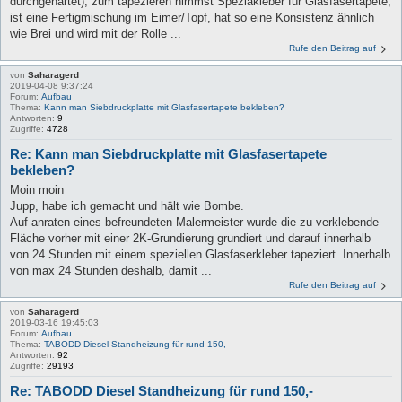
durchgehärtet), zum tapezieren nimmst Speziakleber für Glasfasertapete,
ist eine Fertigmischung im Eimer/Topf, hat so eine Konsistenz ähnlich
wie Brei und wird mit der Rolle ...
Rufe den Beitrag auf
von
Saharagerd
2019-04-08 9:37:24
Forum:
Aufbau
Thema:
Kann man Siebdruckplatte mit Glasfasertapete bekleben?
Antworten:
9
Zugriffe:
4728
Re: Kann man Siebdruckplatte mit Glasfasertapete
bekleben?
Moin moin
Jupp, habe ich gemacht und hält wie Bombe.
Auf anraten eines befreundeten Malermeister wurde die zu verklebende
Fläche vorher mit einer 2K-Grundierung grundiert und darauf innerhalb
von 24 Stunden mit einem speziellen Glasfaserkleber tapeziert. Innerhalb
von max 24 Stunden deshalb, damit ...
Rufe den Beitrag auf
von
Saharagerd
2019-03-16 19:45:03
Forum:
Aufbau
Thema:
TABODD Diesel Standheizung für rund 150,-
Antworten:
92
Zugriffe:
29193
Re: TABODD Diesel Standheizung für rund 150,-