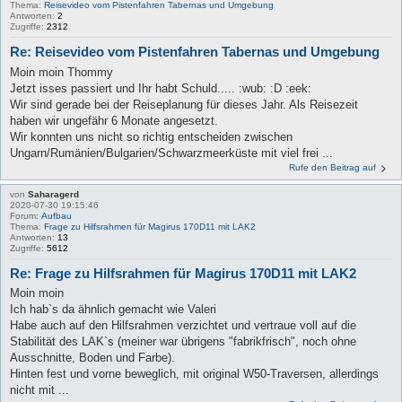
Thema:
Reisevideo vom Pistenfahren Tabernas und Umgebung
Antworten:
2
Zugriffe:
2312
Re: Reisevideo vom Pistenfahren Tabernas und Umgebung
Moin moin Thommy
Jetzt isses passiert und Ihr habt Schuld..... :wub: :D :eek:
Wir sind gerade bei der Reiseplanung für dieses Jahr. Als Reisezeit
haben wir ungefähr 6 Monate angesetzt.
Wir konnten uns nicht so richtig entscheiden zwischen
Ungarn/Rumänien/Bulgarien/Schwarzmeerküste mit viel frei ...
Rufe den Beitrag auf
von
Saharagerd
2020-07-30 19:15:46
Forum:
Aufbau
Thema:
Frage zu Hilfsrahmen für Magirus 170D11 mit LAK2
Antworten:
13
Zugriffe:
5612
Re: Frage zu Hilfsrahmen für Magirus 170D11 mit LAK2
Moin moin
Ich hab`s da ähnlich gemacht wie Valeri
Habe auch auf den Hilfsrahmen verzichtet und vertraue voll auf die
Stabilität des LAK`s (meiner war übrigens "fabrikfrisch", noch ohne
Ausschnitte, Boden und Farbe).
Hinten fest und vorne beweglich, mit original W50-Traversen, allerdings
nicht mit ...