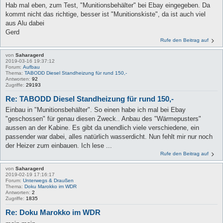
Hab mal eben, zum Test, "Munitionsbehälter" bei Ebay eingegeben. Da
kommt nicht das richtige, besser ist "Munitionskiste", da ist auch viel
aus Alu dabei
Gerd
Rufe den Beitrag auf
von
Saharagerd
2019-03-16 19:37:12
Forum:
Aufbau
Thema:
TABODD Diesel Standheizung für rund 150,-
Antworten:
92
Zugriffe:
29193
Re: TABODD Diesel Standheizung für rund 150,-
Einbau in "Munitionsbehälter". So einen habe ich mal bei Ebay
"geschossen" für genau diesen Zweck.. Anbau des "Wärmepusters"
aussen an der Kabine. Es gibt da unendlich viele verschiedene, ein
passender war dabei, alles natürlich wasserdicht. Nun fehlt mir nur noch
der Heizer zum einbauen. Ich lese ...
Rufe den Beitrag auf
von
Saharagerd
2019-02-19 17:16:17
Forum:
Unterwegs & Draußen
Thema:
Doku Marokko im WDR
Antworten:
2
Zugriffe:
1835
Re: Doku Marokko im WDR