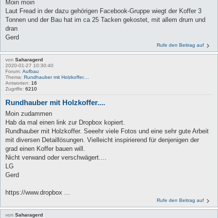
Moin moin
Laut Fread in der dazu gehörigen Facebook-Gruppe wiegt der Koffer 3
Tonnen und der Bau hat im ca 25 Tacken gekostet, mit allem drum und
dran
Gerd
Rufe den Beitrag auf
von
Saharagerd
2020-01-27 10:30:40
Forum:
Aufbau
Thema:
Rundhauber mit Holzkoffer....
Antworten:
16
Zugriffe:
6210
Rundhauber mit Holzkoffer....
Moin zudammen
Hab da mal einen link zur Dropbox kopiert.
Rundhauber mit Holzkoffer. Seeehr viele Fotos und eine sehr gute Arbeit
mit diversen Detaillösungen. Vielleicht inspirierend für denjenigen der
grad einen Koffer bauen will.
Nicht verwand oder verschwägert....
LG
Gerd
https://www.dropbox ...
Rufe den Beitrag auf
von
Saharagerd