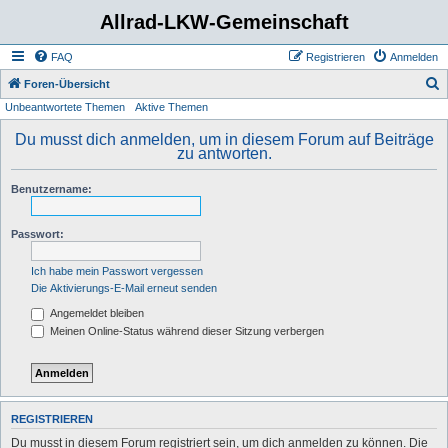
Allrad-LKW-Gemeinschaft
FAQ
Registrieren
Anmelden
S
Foren-Übersicht
Unbeantwortete Themen
Aktive Themen
u
c
Du musst dich anmelden, um in diesem Forum auf Beiträge
zu antworten.
h
e
Benutzername:
Passwort:
Ich habe mein Passwort vergessen
Die Aktivierungs-E-Mail erneut senden
Angemeldet bleiben
Meinen Online-Status während dieser Sitzung verbergen
REGISTRIEREN
Du musst in diesem Forum registriert sein, um dich anmelden zu können. Die