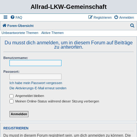
Allrad-LKW-Gemeinschaft
FAQ
Registrieren
Anmelden
S
Foren-Übersicht
Unbeantwortete Themen
Aktive Themen
u
c
Du musst dich anmelden, um in diesem Forum auf Beiträge
zu antworten.
h
e
Benutzername:
Passwort:
Ich habe mein Passwort vergessen
Die Aktivierungs-E-Mail erneut senden
Angemeldet bleiben
Meinen Online-Status während dieser Sitzung verbergen
REGISTRIEREN
Du musst in diesem Forum registriert sein, um dich anmelden zu können. Die