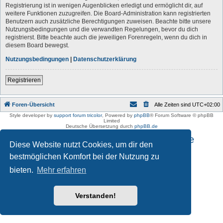
Registrierung ist in wenigen Augenblicken erledigt und ermöglicht dir, auf
weitere Funktionen zuzugreifen. Die Board-Administration kann registrierten
Benutzern auch zusätzliche Berechtigungen zuweisen. Beachte bitte unsere
Nutzungsbedingungen und die verwandten Regelungen, bevor du dich
registrierst. Bitte beachte auch die jeweiligen Forenregeln, wenn du dich in
diesem Board bewegst.
Nutzungsbedingungen
|
Datenschutzerklärung
Registrieren
Foren-Übersicht
Alle Zeiten sind
UTC+02:00
Style developer by
support forum tricolor
,
Powered by
phpBB
® Forum Software © phpBB
Limited
Deutsche Übersetzung durch
phpBB.de
Impressum und Datenschutzhinweise
Diese Website nutzt Cookies, um dir den
bestmöglichen Komfort bei der Nutzung zu
bieten.
Mehr erfahren
Verstanden!