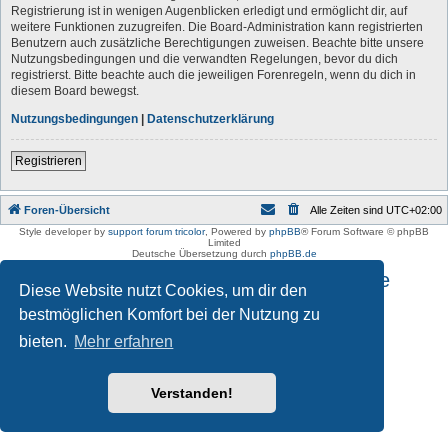
Registrierung ist in wenigen Augenblicken erledigt und ermöglicht dir, auf
weitere Funktionen zuzugreifen. Die Board-Administration kann registrierten
Benutzern auch zusätzliche Berechtigungen zuweisen. Beachte bitte unsere
Nutzungsbedingungen und die verwandten Regelungen, bevor du dich
registrierst. Bitte beachte auch die jeweiligen Forenregeln, wenn du dich in
diesem Board bewegst.
Nutzungsbedingungen
|
Datenschutzerklärung
Registrieren
Foren-Übersicht
Alle Zeiten sind
UTC+02:00
Style developer by
support forum tricolor
,
Powered by
phpBB
® Forum Software © phpBB
Limited
Deutsche Übersetzung durch
phpBB.de
Impressum und Datenschutzhinweise
Diese Website nutzt Cookies, um dir den
bestmöglichen Komfort bei der Nutzung zu
bieten.
Mehr erfahren
Verstanden!