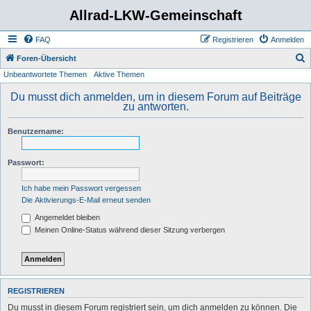
Allrad-LKW-Gemeinschaft
FAQ
Registrieren
Anmelden
S
Foren-Übersicht
Unbeantwortete Themen
Aktive Themen
u
c
Du musst dich anmelden, um in diesem Forum auf Beiträge
zu antworten.
h
e
Benutzername:
Passwort:
Ich habe mein Passwort vergessen
Die Aktivierungs-E-Mail erneut senden
Angemeldet bleiben
Meinen Online-Status während dieser Sitzung verbergen
REGISTRIEREN
Du musst in diesem Forum registriert sein, um dich anmelden zu können. Die