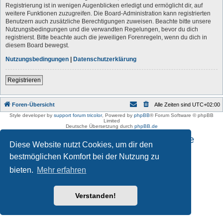
Registrierung ist in wenigen Augenblicken erledigt und ermöglicht dir, auf
weitere Funktionen zuzugreifen. Die Board-Administration kann registrierten
Benutzern auch zusätzliche Berechtigungen zuweisen. Beachte bitte unsere
Nutzungsbedingungen und die verwandten Regelungen, bevor du dich
registrierst. Bitte beachte auch die jeweiligen Forenregeln, wenn du dich in
diesem Board bewegst.
Nutzungsbedingungen
|
Datenschutzerklärung
Registrieren
Foren-Übersicht
Alle Zeiten sind
UTC+02:00
Style developer by
support forum tricolor
,
Powered by
phpBB
® Forum Software © phpBB
Limited
Deutsche Übersetzung durch
phpBB.de
Impressum und Datenschutzhinweise
Diese Website nutzt Cookies, um dir den
bestmöglichen Komfort bei der Nutzung zu
bieten.
Mehr erfahren
Verstanden!