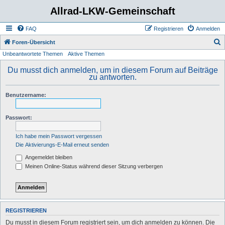
Allrad-LKW-Gemeinschaft
FAQ
Registrieren
Anmelden
S
Foren-Übersicht
Unbeantwortete Themen
Aktive Themen
u
c
Du musst dich anmelden, um in diesem Forum auf Beiträge
zu antworten.
h
e
Benutzername:
Passwort:
Ich habe mein Passwort vergessen
Die Aktivierungs-E-Mail erneut senden
Angemeldet bleiben
Meinen Online-Status während dieser Sitzung verbergen
REGISTRIEREN
Du musst in diesem Forum registriert sein, um dich anmelden zu können. Die