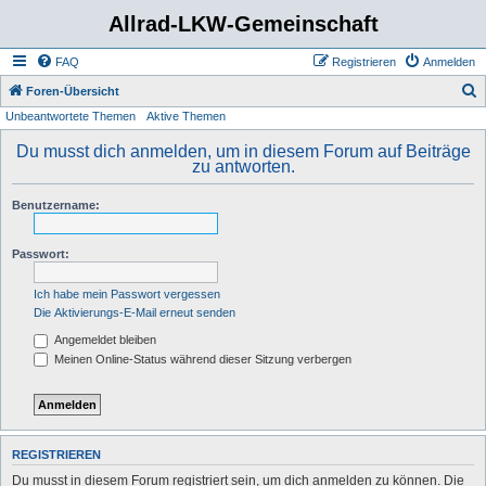
Allrad-LKW-Gemeinschaft
FAQ
Registrieren
Anmelden
S
Foren-Übersicht
Unbeantwortete Themen
Aktive Themen
u
c
Du musst dich anmelden, um in diesem Forum auf Beiträge
zu antworten.
h
e
Benutzername:
Passwort:
Ich habe mein Passwort vergessen
Die Aktivierungs-E-Mail erneut senden
Angemeldet bleiben
Meinen Online-Status während dieser Sitzung verbergen
REGISTRIEREN
Du musst in diesem Forum registriert sein, um dich anmelden zu können. Die