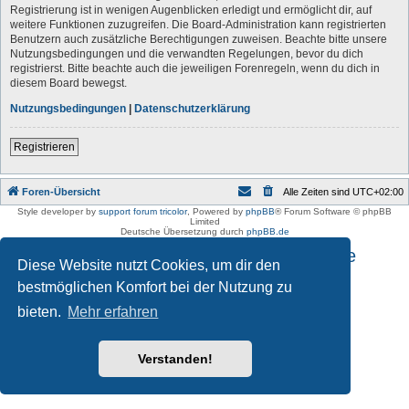
Registrierung ist in wenigen Augenblicken erledigt und ermöglicht dir, auf
weitere Funktionen zuzugreifen. Die Board-Administration kann registrierten
Benutzern auch zusätzliche Berechtigungen zuweisen. Beachte bitte unsere
Nutzungsbedingungen und die verwandten Regelungen, bevor du dich
registrierst. Bitte beachte auch die jeweiligen Forenregeln, wenn du dich in
diesem Board bewegst.
Nutzungsbedingungen
|
Datenschutzerklärung
Registrieren
Foren-Übersicht
Alle Zeiten sind
UTC+02:00
Style developer by
support forum tricolor
,
Powered by
phpBB
® Forum Software © phpBB
Limited
Deutsche Übersetzung durch
phpBB.de
Impressum und Datenschutzhinweise
Diese Website nutzt Cookies, um dir den
bestmöglichen Komfort bei der Nutzung zu
bieten.
Mehr erfahren
Verstanden!