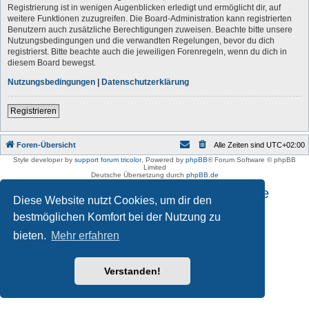
Registrierung ist in wenigen Augenblicken erledigt und ermöglicht dir, auf
weitere Funktionen zuzugreifen. Die Board-Administration kann registrierten
Benutzern auch zusätzliche Berechtigungen zuweisen. Beachte bitte unsere
Nutzungsbedingungen und die verwandten Regelungen, bevor du dich
registrierst. Bitte beachte auch die jeweiligen Forenregeln, wenn du dich in
diesem Board bewegst.
Nutzungsbedingungen
|
Datenschutzerklärung
Registrieren
Foren-Übersicht
Alle Zeiten sind
UTC+02:00
Style developer by
support forum tricolor
,
Powered by
phpBB
® Forum Software © phpBB
Limited
Deutsche Übersetzung durch
phpBB.de
Impressum und Datenschutzhinweise
Diese Website nutzt Cookies, um dir den
bestmöglichen Komfort bei der Nutzung zu
bieten.
Mehr erfahren
Verstanden!