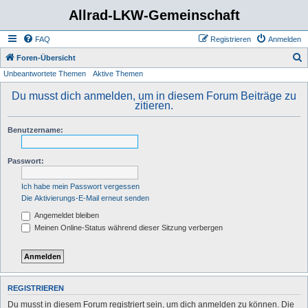
Allrad-LKW-Gemeinschaft
FAQ
Registrieren
Anmelden
S
Foren-Übersicht
Unbeantwortete Themen
Aktive Themen
u
c
Du musst dich anmelden, um in diesem Forum Beiträge zu
zitieren.
h
e
Benutzername:
Passwort:
Ich habe mein Passwort vergessen
Die Aktivierungs-E-Mail erneut senden
Angemeldet bleiben
Meinen Online-Status während dieser Sitzung verbergen
REGISTRIEREN
Du musst in diesem Forum registriert sein, um dich anmelden zu können. Die