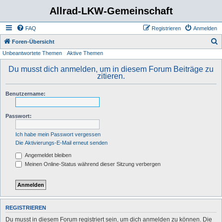
Allrad-LKW-Gemeinschaft
FAQ
Registrieren
Anmelden
S
Foren-Übersicht
Unbeantwortete Themen
Aktive Themen
u
c
Du musst dich anmelden, um in diesem Forum Beiträge zu
zitieren.
h
e
Benutzername:
Passwort:
Ich habe mein Passwort vergessen
Die Aktivierungs-E-Mail erneut senden
Angemeldet bleiben
Meinen Online-Status während dieser Sitzung verbergen
REGISTRIEREN
Du musst in diesem Forum registriert sein, um dich anmelden zu können. Die