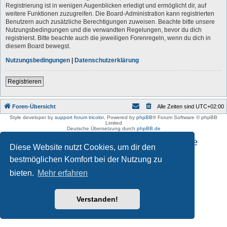
Registrierung ist in wenigen Augenblicken erledigt und ermöglicht dir, auf
weitere Funktionen zuzugreifen. Die Board-Administration kann registrierten
Benutzern auch zusätzliche Berechtigungen zuweisen. Beachte bitte unsere
Nutzungsbedingungen und die verwandten Regelungen, bevor du dich
registrierst. Bitte beachte auch die jeweiligen Forenregeln, wenn du dich in
diesem Board bewegst.
Nutzungsbedingungen
|
Datenschutzerklärung
Registrieren
Foren-Übersicht
Alle Zeiten sind
UTC+02:00
Style developer by
support forum tricolor
,
Powered by
phpBB
® Forum Software © phpBB
Limited
Deutsche Übersetzung durch
phpBB.de
Impressum und Datenschutzhinweise
Diese Website nutzt Cookies, um dir den
bestmöglichen Komfort bei der Nutzung zu
bieten.
Mehr erfahren
Verstanden!