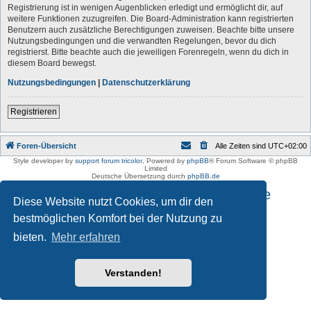
Registrierung ist in wenigen Augenblicken erledigt und ermöglicht dir, auf
weitere Funktionen zuzugreifen. Die Board-Administration kann registrierten
Benutzern auch zusätzliche Berechtigungen zuweisen. Beachte bitte unsere
Nutzungsbedingungen und die verwandten Regelungen, bevor du dich
registrierst. Bitte beachte auch die jeweiligen Forenregeln, wenn du dich in
diesem Board bewegst.
Nutzungsbedingungen
|
Datenschutzerklärung
Registrieren
Foren-Übersicht
Alle Zeiten sind
UTC+02:00
Style developer by
support forum tricolor
,
Powered by
phpBB
® Forum Software © phpBB
Limited
Deutsche Übersetzung durch
phpBB.de
Impressum und Datenschutzhinweise
Diese Website nutzt Cookies, um dir den
bestmöglichen Komfort bei der Nutzung zu
bieten.
Mehr erfahren
Verstanden!