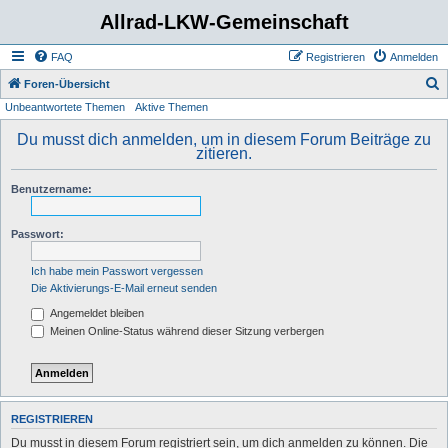
Allrad-LKW-Gemeinschaft
FAQ
Registrieren
Anmelden
S
Foren-Übersicht
Unbeantwortete Themen
Aktive Themen
u
c
Du musst dich anmelden, um in diesem Forum Beiträge zu
zitieren.
h
e
Benutzername:
Passwort:
Ich habe mein Passwort vergessen
Die Aktivierungs-E-Mail erneut senden
Angemeldet bleiben
Meinen Online-Status während dieser Sitzung verbergen
REGISTRIEREN
Du musst in diesem Forum registriert sein, um dich anmelden zu können. Die