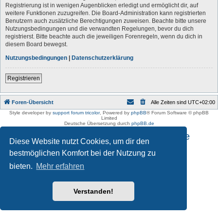
Registrierung ist in wenigen Augenblicken erledigt und ermöglicht dir, auf
weitere Funktionen zuzugreifen. Die Board-Administration kann registrierten
Benutzern auch zusätzliche Berechtigungen zuweisen. Beachte bitte unsere
Nutzungsbedingungen und die verwandten Regelungen, bevor du dich
registrierst. Bitte beachte auch die jeweiligen Forenregeln, wenn du dich in
diesem Board bewegst.
Nutzungsbedingungen
|
Datenschutzerklärung
Registrieren
Foren-Übersicht
Alle Zeiten sind
UTC+02:00
Style developer by
support forum tricolor
,
Powered by
phpBB
® Forum Software © phpBB
Limited
Deutsche Übersetzung durch
phpBB.de
Impressum und Datenschutzhinweise
Diese Website nutzt Cookies, um dir den
bestmöglichen Komfort bei der Nutzung zu
bieten.
Mehr erfahren
Verstanden!