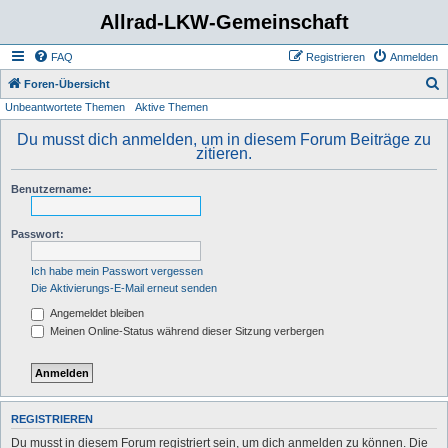
Allrad-LKW-Gemeinschaft
FAQ
Registrieren
Anmelden
S
Foren-Übersicht
Unbeantwortete Themen
Aktive Themen
u
c
Du musst dich anmelden, um in diesem Forum Beiträge zu
zitieren.
h
e
Benutzername:
Passwort:
Ich habe mein Passwort vergessen
Die Aktivierungs-E-Mail erneut senden
Angemeldet bleiben
Meinen Online-Status während dieser Sitzung verbergen
REGISTRIEREN
Du musst in diesem Forum registriert sein, um dich anmelden zu können. Die