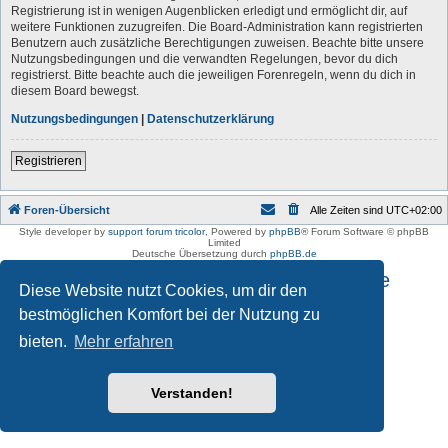
Registrierung ist in wenigen Augenblicken erledigt und ermöglicht dir, auf
weitere Funktionen zuzugreifen. Die Board-Administration kann registrierten
Benutzern auch zusätzliche Berechtigungen zuweisen. Beachte bitte unsere
Nutzungsbedingungen und die verwandten Regelungen, bevor du dich
registrierst. Bitte beachte auch die jeweiligen Forenregeln, wenn du dich in
diesem Board bewegst.
Nutzungsbedingungen
|
Datenschutzerklärung
Registrieren
Foren-Übersicht
Alle Zeiten sind
UTC+02:00
Style developer by
support forum tricolor
,
Powered by
phpBB
® Forum Software © phpBB
Limited
Deutsche Übersetzung durch
phpBB.de
Impressum und Datenschutzhinweise
Diese Website nutzt Cookies, um dir den
bestmöglichen Komfort bei der Nutzung zu
bieten.
Mehr erfahren
Verstanden!