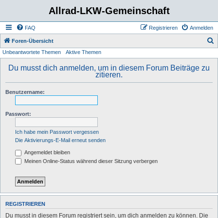
Allrad-LKW-Gemeinschaft
FAQ
Registrieren
Anmelden
S
Foren-Übersicht
Unbeantwortete Themen
Aktive Themen
u
c
Du musst dich anmelden, um in diesem Forum Beiträge zu
zitieren.
h
e
Benutzername:
Passwort:
Ich habe mein Passwort vergessen
Die Aktivierungs-E-Mail erneut senden
Angemeldet bleiben
Meinen Online-Status während dieser Sitzung verbergen
REGISTRIEREN
Du musst in diesem Forum registriert sein, um dich anmelden zu können. Die