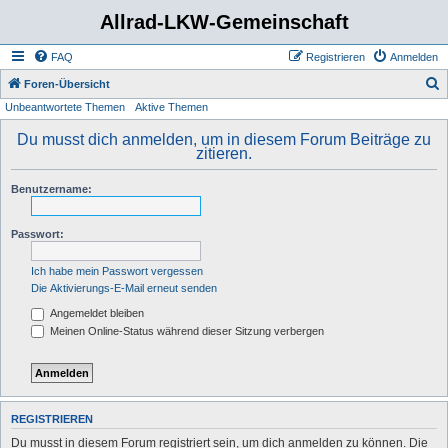
Allrad-LKW-Gemeinschaft
FAQ
Registrieren
Anmelden
S
Foren-Übersicht
Unbeantwortete Themen
Aktive Themen
u
c
Du musst dich anmelden, um in diesem Forum Beiträge zu
zitieren.
h
e
Benutzername:
Passwort:
Ich habe mein Passwort vergessen
Die Aktivierungs-E-Mail erneut senden
Angemeldet bleiben
Meinen Online-Status während dieser Sitzung verbergen
REGISTRIEREN
Du musst in diesem Forum registriert sein, um dich anmelden zu können. Die