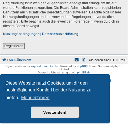
Registrierung ist in wenigen Augenblicken erledigt und ermöglicht dir, auf
weitere Funktionen zuzugreifen. Die Board-Administration kann registrierten
Benutzern auch zusätzliche Berechtigungen zuweisen. Beachte bitte unsere
Nutzungsbedingungen und die verwandten Regelungen, bevor du dich
registrierst. Bitte beachte auch die jeweiligen Forenregeln, wenn du dich in
diesem Board bewegst.
Nutzungsbedingungen
|
Datenschutzerklärung
Registrieren
Foren-Übersicht
Alle Zeiten sind
UTC+02:00
Style developer by
support forum tricolor
,
Powered by
phpBB
® Forum Software © phpBB
Limited
Deutsche Übersetzung durch
phpBB.de
Impressum und Datenschutzhinweise
Diese Website nutzt Cookies, um dir den
bestmöglichen Komfort bei der Nutzung zu
bieten.
Mehr erfahren
Verstanden!