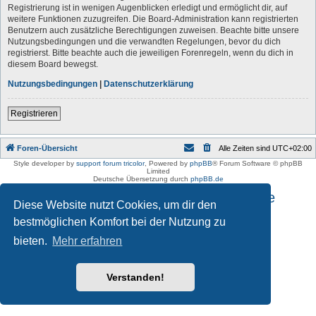
Registrierung ist in wenigen Augenblicken erledigt und ermöglicht dir, auf
weitere Funktionen zuzugreifen. Die Board-Administration kann registrierten
Benutzern auch zusätzliche Berechtigungen zuweisen. Beachte bitte unsere
Nutzungsbedingungen und die verwandten Regelungen, bevor du dich
registrierst. Bitte beachte auch die jeweiligen Forenregeln, wenn du dich in
diesem Board bewegst.
Nutzungsbedingungen
|
Datenschutzerklärung
Registrieren
Foren-Übersicht
Alle Zeiten sind
UTC+02:00
Style developer by
support forum tricolor
,
Powered by
phpBB
® Forum Software © phpBB
Limited
Deutsche Übersetzung durch
phpBB.de
Impressum und Datenschutzhinweise
Diese Website nutzt Cookies, um dir den
bestmöglichen Komfort bei der Nutzung zu
bieten.
Mehr erfahren
Verstanden!