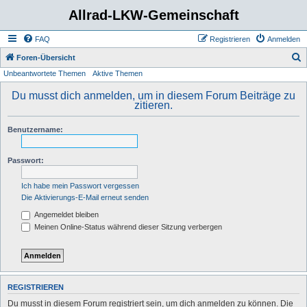
Allrad-LKW-Gemeinschaft
FAQ
Registrieren
Anmelden
S
Foren-Übersicht
Unbeantwortete Themen
Aktive Themen
u
c
Du musst dich anmelden, um in diesem Forum Beiträge zu
zitieren.
h
e
Benutzername:
Passwort:
Ich habe mein Passwort vergessen
Die Aktivierungs-E-Mail erneut senden
Angemeldet bleiben
Meinen Online-Status während dieser Sitzung verbergen
REGISTRIEREN
Du musst in diesem Forum registriert sein, um dich anmelden zu können. Die