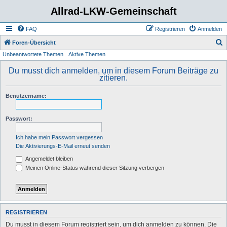
Allrad-LKW-Gemeinschaft
FAQ
Registrieren
Anmelden
S
Foren-Übersicht
Unbeantwortete Themen
Aktive Themen
u
c
Du musst dich anmelden, um in diesem Forum Beiträge zu
zitieren.
h
e
Benutzername:
Passwort:
Ich habe mein Passwort vergessen
Die Aktivierungs-E-Mail erneut senden
Angemeldet bleiben
Meinen Online-Status während dieser Sitzung verbergen
REGISTRIEREN
Du musst in diesem Forum registriert sein, um dich anmelden zu können. Die