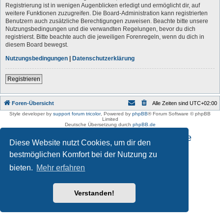
Registrierung ist in wenigen Augenblicken erledigt und ermöglicht dir, auf
weitere Funktionen zuzugreifen. Die Board-Administration kann registrierten
Benutzern auch zusätzliche Berechtigungen zuweisen. Beachte bitte unsere
Nutzungsbedingungen und die verwandten Regelungen, bevor du dich
registrierst. Bitte beachte auch die jeweiligen Forenregeln, wenn du dich in
diesem Board bewegst.
Nutzungsbedingungen
|
Datenschutzerklärung
Registrieren
Foren-Übersicht
Alle Zeiten sind
UTC+02:00
Style developer by
support forum tricolor
,
Powered by
phpBB
® Forum Software © phpBB
Limited
Deutsche Übersetzung durch
phpBB.de
Impressum und Datenschutzhinweise
Diese Website nutzt Cookies, um dir den
bestmöglichen Komfort bei der Nutzung zu
bieten.
Mehr erfahren
Verstanden!