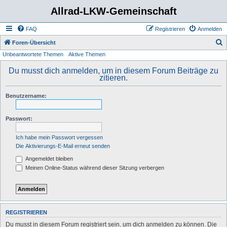
Allrad-LKW-Gemeinschaft
FAQ
Registrieren
Anmelden
S
Foren-Übersicht
Unbeantwortete Themen
Aktive Themen
u
c
Du musst dich anmelden, um in diesem Forum Beiträge zu
zitieren.
h
e
Benutzername:
Passwort:
Ich habe mein Passwort vergessen
Die Aktivierungs-E-Mail erneut senden
Angemeldet bleiben
Meinen Online-Status während dieser Sitzung verbergen
REGISTRIEREN
Du musst in diesem Forum registriert sein, um dich anmelden zu können. Die