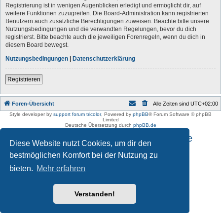
Registrierung ist in wenigen Augenblicken erledigt und ermöglicht dir, auf
weitere Funktionen zuzugreifen. Die Board-Administration kann registrierten
Benutzern auch zusätzliche Berechtigungen zuweisen. Beachte bitte unsere
Nutzungsbedingungen und die verwandten Regelungen, bevor du dich
registrierst. Bitte beachte auch die jeweiligen Forenregeln, wenn du dich in
diesem Board bewegst.
Nutzungsbedingungen
|
Datenschutzerklärung
Registrieren
Foren-Übersicht
Alle Zeiten sind
UTC+02:00
Style developer by
support forum tricolor
,
Powered by
phpBB
® Forum Software © phpBB
Limited
Deutsche Übersetzung durch
phpBB.de
Impressum und Datenschutzhinweise
Diese Website nutzt Cookies, um dir den
bestmöglichen Komfort bei der Nutzung zu
bieten.
Mehr erfahren
Verstanden!