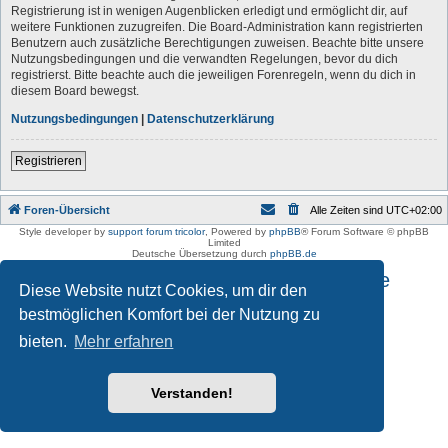
Registrierung ist in wenigen Augenblicken erledigt und ermöglicht dir, auf
weitere Funktionen zuzugreifen. Die Board-Administration kann registrierten
Benutzern auch zusätzliche Berechtigungen zuweisen. Beachte bitte unsere
Nutzungsbedingungen und die verwandten Regelungen, bevor du dich
registrierst. Bitte beachte auch die jeweiligen Forenregeln, wenn du dich in
diesem Board bewegst.
Nutzungsbedingungen
|
Datenschutzerklärung
Registrieren
Foren-Übersicht
Alle Zeiten sind
UTC+02:00
Style developer by
support forum tricolor
,
Powered by
phpBB
® Forum Software © phpBB
Limited
Deutsche Übersetzung durch
phpBB.de
Impressum und Datenschutzhinweise
Diese Website nutzt Cookies, um dir den
bestmöglichen Komfort bei der Nutzung zu
bieten.
Mehr erfahren
Verstanden!