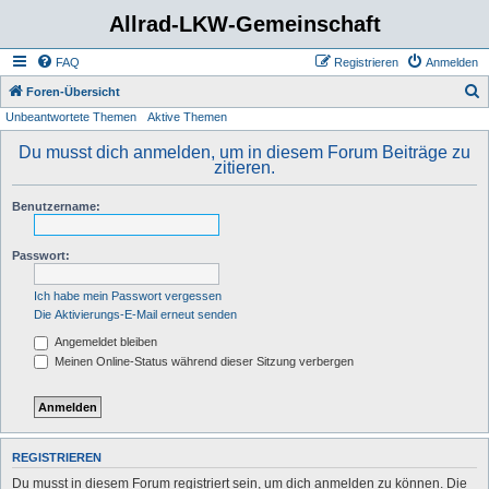
Allrad-LKW-Gemeinschaft
FAQ
Registrieren
Anmelden
S
Foren-Übersicht
Unbeantwortete Themen
Aktive Themen
u
c
Du musst dich anmelden, um in diesem Forum Beiträge zu
zitieren.
h
e
Benutzername:
Passwort:
Ich habe mein Passwort vergessen
Die Aktivierungs-E-Mail erneut senden
Angemeldet bleiben
Meinen Online-Status während dieser Sitzung verbergen
REGISTRIEREN
Du musst in diesem Forum registriert sein, um dich anmelden zu können. Die