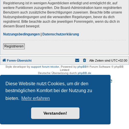
Registrierung ist in wenigen Augenblicken erledigt und ermöglicht dir, auf
weitere Funktionen zuzugreifen. Die Board-Administration kann registrierten
Benutzern auch zusätzliche Berechtigungen zuweisen. Beachte bitte unsere
Nutzungsbedingungen und die verwandten Regelungen, bevor du dich
registrierst. Bitte beachte auch die jeweiligen Forenregeln, wenn du dich in
diesem Board bewegst.
Nutzungsbedingungen
|
Datenschutzerklärung
Registrieren
Foren-Übersicht
Alle Zeiten sind
UTC+02:00
Style developer by
support forum tricolor
,
Powered by
phpBB
® Forum Software © phpBB
Limited
Deutsche Übersetzung durch
phpBB.de
Impressum und Datenschutzhinweise
Diese Website nutzt Cookies, um dir den
bestmöglichen Komfort bei der Nutzung zu
bieten.
Mehr erfahren
Verstanden!