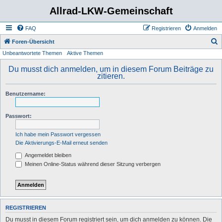
Allrad-LKW-Gemeinschaft
FAQ
Registrieren
Anmelden
S
Foren-Übersicht
Unbeantwortete Themen
Aktive Themen
u
c
Du musst dich anmelden, um in diesem Forum Beiträge zu
zitieren.
h
e
Benutzername:
Passwort:
Ich habe mein Passwort vergessen
Die Aktivierungs-E-Mail erneut senden
Angemeldet bleiben
Meinen Online-Status während dieser Sitzung verbergen
REGISTRIEREN
Du musst in diesem Forum registriert sein, um dich anmelden zu können. Die