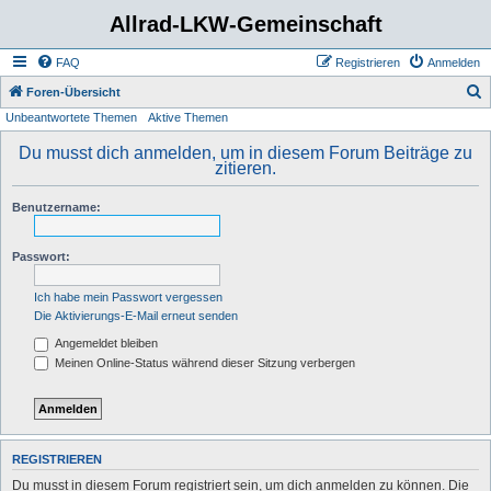
Allrad-LKW-Gemeinschaft
FAQ
Registrieren
Anmelden
S
Foren-Übersicht
Unbeantwortete Themen
Aktive Themen
u
c
Du musst dich anmelden, um in diesem Forum Beiträge zu
zitieren.
h
e
Benutzername:
Passwort:
Ich habe mein Passwort vergessen
Die Aktivierungs-E-Mail erneut senden
Angemeldet bleiben
Meinen Online-Status während dieser Sitzung verbergen
REGISTRIEREN
Du musst in diesem Forum registriert sein, um dich anmelden zu können. Die