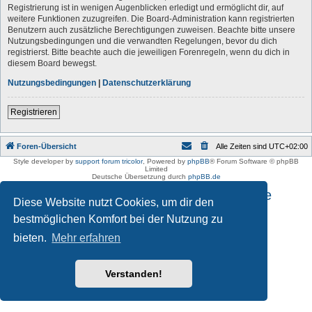
Registrierung ist in wenigen Augenblicken erledigt und ermöglicht dir, auf
weitere Funktionen zuzugreifen. Die Board-Administration kann registrierten
Benutzern auch zusätzliche Berechtigungen zuweisen. Beachte bitte unsere
Nutzungsbedingungen und die verwandten Regelungen, bevor du dich
registrierst. Bitte beachte auch die jeweiligen Forenregeln, wenn du dich in
diesem Board bewegst.
Nutzungsbedingungen
|
Datenschutzerklärung
Registrieren
Foren-Übersicht
Alle Zeiten sind
UTC+02:00
Style developer by
support forum tricolor
,
Powered by
phpBB
® Forum Software © phpBB
Limited
Deutsche Übersetzung durch
phpBB.de
Impressum und Datenschutzhinweise
Diese Website nutzt Cookies, um dir den
bestmöglichen Komfort bei der Nutzung zu
bieten.
Mehr erfahren
Verstanden!