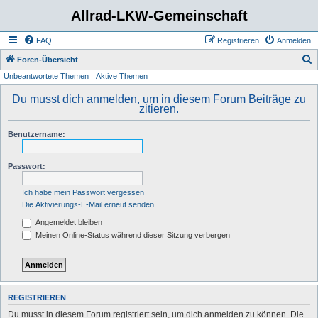
Allrad-LKW-Gemeinschaft
FAQ
Registrieren
Anmelden
S
Foren-Übersicht
Unbeantwortete Themen
Aktive Themen
u
c
Du musst dich anmelden, um in diesem Forum Beiträge zu
zitieren.
h
e
Benutzername:
Passwort:
Ich habe mein Passwort vergessen
Die Aktivierungs-E-Mail erneut senden
Angemeldet bleiben
Meinen Online-Status während dieser Sitzung verbergen
REGISTRIEREN
Du musst in diesem Forum registriert sein, um dich anmelden zu können. Die