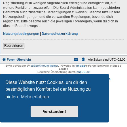
Registrierung ist in wenigen Augenblicken erledigt und ermöglicht dir, auf
weitere Funktionen zuzugreifen. Die Board-Administration kann registrierten
Benutzern auch zusätzliche Berechtigungen zuweisen. Beachte bitte unsere
Nutzungsbedingungen und die verwandten Regelungen, bevor du dich
registrierst. Bitte beachte auch die jeweiligen Forenregeln, wenn du dich in
diesem Board bewegst.
Nutzungsbedingungen
|
Datenschutzerklärung
Registrieren
Foren-Übersicht
Alle Zeiten sind
UTC+02:00
Style developer by
support forum tricolor
,
Powered by
phpBB
® Forum Software © phpBB
Limited
Deutsche Übersetzung durch
phpBB.de
Impressum und Datenschutzhinweise
Diese Website nutzt Cookies, um dir den
bestmöglichen Komfort bei der Nutzung zu
bieten.
Mehr erfahren
Verstanden!