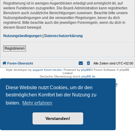
Registrierung ist in wenigen Augenblicken erledigt und ermöglicht dir, auf
weitere Funktionen zuzugreifen. Die Board-Administration kann registrierten
Benutzern auch zusätzliche Berechtigungen zuweisen. Beachte bitte unsere
Nutzungsbedingungen und die verwandten Regelungen, bevor du dich
registrierst. Bitte beachte auch die jeweiligen Forenregeln, wenn du dich in
diesem Board bewegst.
Nutzungsbedingungen
|
Datenschutzerklärung
Registrieren
Foren-Übersicht
Alle Zeiten sind
UTC+02:00
Style developer by
support forum tricolor
,
Powered by
phpBB
® Forum Software © phpBB
Limited
Deutsche Übersetzung durch
phpBB.de
Impressum und Datenschutzhinweise
Diese Website nutzt Cookies, um dir den
bestmöglichen Komfort bei der Nutzung zu
bieten.
Mehr erfahren
Verstanden!