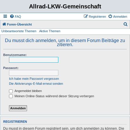
Allrad-LKW-Gemeinschaft
FAQ
Registrieren
Anmelden
S
Foren-Übersicht
Unbeantwortete Themen
Aktive Themen
u
c
Du musst dich anmelden, um in diesem Forum Beiträge zu
zitieren.
h
e
Benutzername:
Passwort:
Ich habe mein Passwort vergessen
Die Aktivierungs-E-Mail erneut senden
Angemeldet bleiben
Meinen Online-Status während dieser Sitzung verbergen
REGISTRIEREN
Du musst in diesem Forum registriert sein, um dich anmelden zu können. Die