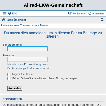
Allrad-LKW-Gemeinschaft
FAQ
Registrieren
Anmelden
S
Foren-Übersicht
Unbeantwortete Themen
Aktive Themen
u
c
Du musst dich anmelden, um in diesem Forum Beiträge zu
zitieren.
h
e
Benutzername:
Passwort:
Ich habe mein Passwort vergessen
Die Aktivierungs-E-Mail erneut senden
Angemeldet bleiben
Meinen Online-Status während dieser Sitzung verbergen
REGISTRIEREN
Du musst in diesem Forum registriert sein, um dich anmelden zu können. Die