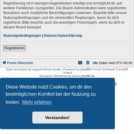
Registrierung ist in wenigen Augenblicken erledigt und ermöglicht dir, auf
weitere Funktionen zuzugreifen. Die Board-Administration kann registrierten
Benutzern auch zusätzliche Berechtigungen zuweisen. Beachte bitte unsere
Nutzungsbedingungen und die verwandten Regelungen, bevor du dich
registrierst. Bitte beachte auch die jeweiligen Forenregeln, wenn du dich in
diesem Board bewegst.
Nutzungsbedingungen
|
Datenschutzerklärung
Registrieren
Foren-Übersicht
Alle Zeiten sind
UTC+02:00
Style developer by
support forum tricolor
,
Powered by
phpBB
® Forum Software © phpBB
Limited
Deutsche Übersetzung durch
phpBB.de
Impressum und Datenschutzhinweise
Diese Website nutzt Cookies, um dir den
bestmöglichen Komfort bei der Nutzung zu
bieten.
Mehr erfahren
Verstanden!