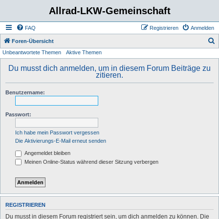
Allrad-LKW-Gemeinschaft
FAQ
Registrieren
Anmelden
S
Foren-Übersicht
Unbeantwortete Themen
Aktive Themen
u
c
Du musst dich anmelden, um in diesem Forum Beiträge zu
zitieren.
h
e
Benutzername:
Passwort:
Ich habe mein Passwort vergessen
Die Aktivierungs-E-Mail erneut senden
Angemeldet bleiben
Meinen Online-Status während dieser Sitzung verbergen
REGISTRIEREN
Du musst in diesem Forum registriert sein, um dich anmelden zu können. Die