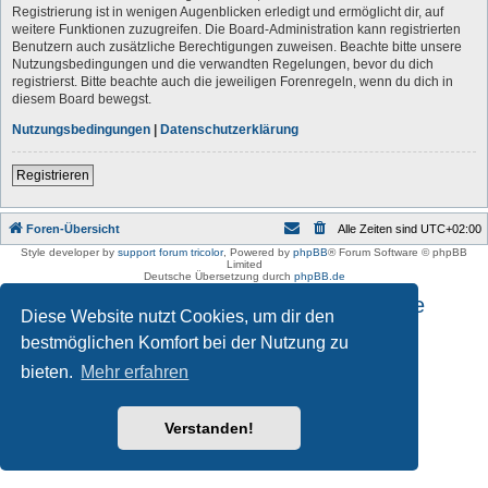
Registrierung ist in wenigen Augenblicken erledigt und ermöglicht dir, auf
weitere Funktionen zuzugreifen. Die Board-Administration kann registrierten
Benutzern auch zusätzliche Berechtigungen zuweisen. Beachte bitte unsere
Nutzungsbedingungen und die verwandten Regelungen, bevor du dich
registrierst. Bitte beachte auch die jeweiligen Forenregeln, wenn du dich in
diesem Board bewegst.
Nutzungsbedingungen
|
Datenschutzerklärung
Registrieren
Foren-Übersicht
Alle Zeiten sind
UTC+02:00
Style developer by
support forum tricolor
,
Powered by
phpBB
® Forum Software © phpBB
Limited
Deutsche Übersetzung durch
phpBB.de
Impressum und Datenschutzhinweise
Diese Website nutzt Cookies, um dir den
bestmöglichen Komfort bei der Nutzung zu
bieten.
Mehr erfahren
Verstanden!