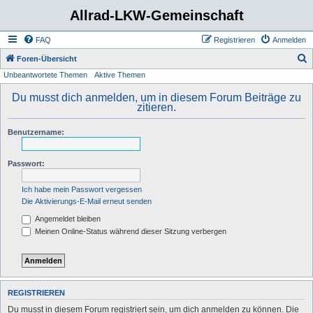
Allrad-LKW-Gemeinschaft
FAQ
Registrieren
Anmelden
S
Foren-Übersicht
Unbeantwortete Themen
Aktive Themen
u
c
Du musst dich anmelden, um in diesem Forum Beiträge zu
zitieren.
h
e
Benutzername:
Passwort:
Ich habe mein Passwort vergessen
Die Aktivierungs-E-Mail erneut senden
Angemeldet bleiben
Meinen Online-Status während dieser Sitzung verbergen
REGISTRIEREN
Du musst in diesem Forum registriert sein, um dich anmelden zu können. Die