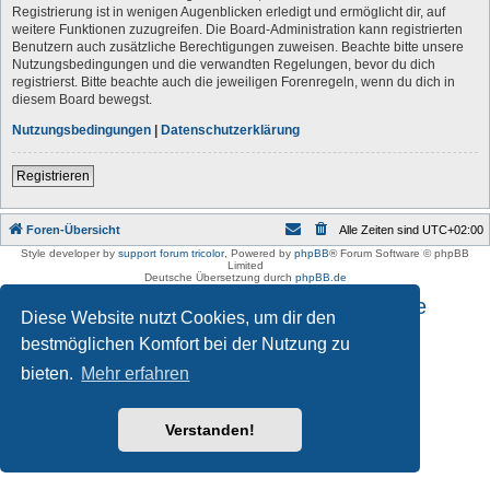
Registrierung ist in wenigen Augenblicken erledigt und ermöglicht dir, auf
weitere Funktionen zuzugreifen. Die Board-Administration kann registrierten
Benutzern auch zusätzliche Berechtigungen zuweisen. Beachte bitte unsere
Nutzungsbedingungen und die verwandten Regelungen, bevor du dich
registrierst. Bitte beachte auch die jeweiligen Forenregeln, wenn du dich in
diesem Board bewegst.
Nutzungsbedingungen
|
Datenschutzerklärung
Registrieren
Foren-Übersicht
Alle Zeiten sind
UTC+02:00
Style developer by
support forum tricolor
,
Powered by
phpBB
® Forum Software © phpBB
Limited
Deutsche Übersetzung durch
phpBB.de
Impressum und Datenschutzhinweise
Diese Website nutzt Cookies, um dir den
bestmöglichen Komfort bei der Nutzung zu
bieten.
Mehr erfahren
Verstanden!