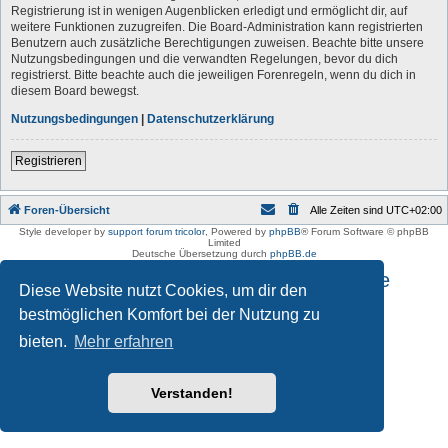
Registrierung ist in wenigen Augenblicken erledigt und ermöglicht dir, auf
weitere Funktionen zuzugreifen. Die Board-Administration kann registrierten
Benutzern auch zusätzliche Berechtigungen zuweisen. Beachte bitte unsere
Nutzungsbedingungen und die verwandten Regelungen, bevor du dich
registrierst. Bitte beachte auch die jeweiligen Forenregeln, wenn du dich in
diesem Board bewegst.
Nutzungsbedingungen
|
Datenschutzerklärung
Registrieren
Foren-Übersicht
Alle Zeiten sind
UTC+02:00
Style developer by
support forum tricolor
,
Powered by
phpBB
® Forum Software © phpBB
Limited
Deutsche Übersetzung durch
phpBB.de
Impressum und Datenschutzhinweise
Diese Website nutzt Cookies, um dir den
bestmöglichen Komfort bei der Nutzung zu
bieten.
Mehr erfahren
Verstanden!