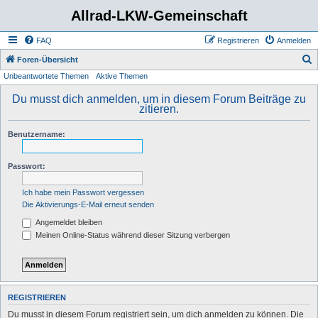
Allrad-LKW-Gemeinschaft
FAQ
Registrieren
Anmelden
S
Foren-Übersicht
Unbeantwortete Themen
Aktive Themen
u
c
Du musst dich anmelden, um in diesem Forum Beiträge zu
zitieren.
h
e
Benutzername:
Passwort:
Ich habe mein Passwort vergessen
Die Aktivierungs-E-Mail erneut senden
Angemeldet bleiben
Meinen Online-Status während dieser Sitzung verbergen
REGISTRIEREN
Du musst in diesem Forum registriert sein, um dich anmelden zu können. Die