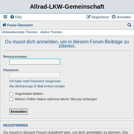
Allrad-LKW-Gemeinschaft
FAQ
Registrieren
Anmelden
S
Foren-Übersicht
Unbeantwortete Themen
Aktive Themen
u
c
Du musst dich anmelden, um in diesem Forum Beiträge zu
zitieren.
h
e
Benutzername:
Passwort:
Ich habe mein Passwort vergessen
Die Aktivierungs-E-Mail erneut senden
Angemeldet bleiben
Meinen Online-Status während dieser Sitzung verbergen
REGISTRIEREN
Du musst in diesem Forum registriert sein, um dich anmelden zu können. Die