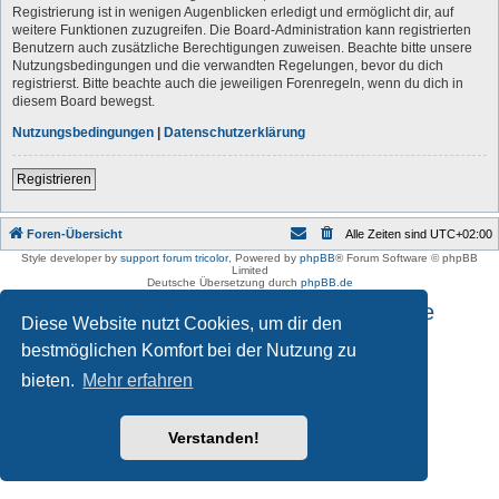
Registrierung ist in wenigen Augenblicken erledigt und ermöglicht dir, auf
weitere Funktionen zuzugreifen. Die Board-Administration kann registrierten
Benutzern auch zusätzliche Berechtigungen zuweisen. Beachte bitte unsere
Nutzungsbedingungen und die verwandten Regelungen, bevor du dich
registrierst. Bitte beachte auch die jeweiligen Forenregeln, wenn du dich in
diesem Board bewegst.
Nutzungsbedingungen
|
Datenschutzerklärung
Registrieren
Foren-Übersicht
Alle Zeiten sind
UTC+02:00
Style developer by
support forum tricolor
,
Powered by
phpBB
® Forum Software © phpBB
Limited
Deutsche Übersetzung durch
phpBB.de
Impressum und Datenschutzhinweise
Diese Website nutzt Cookies, um dir den
bestmöglichen Komfort bei der Nutzung zu
bieten.
Mehr erfahren
Verstanden!