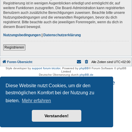
Registrierung ist in wenigen Augenblicken erledigt und ermöglicht dir, auf
weitere Funktionen zuzugreifen. Die Board-Administration kann registrierten
Benutzern auch zusätzliche Berechtigungen zuweisen. Beachte bitte unsere
Nutzungsbedingungen und die verwandten Regelungen, bevor du dich
registrierst. Bitte beachte auch die jeweiligen Forenregeln, wenn du dich in
diesem Board bewegst.
Nutzungsbedingungen
|
Datenschutzerklärung
Registrieren
Foren-Übersicht
Alle Zeiten sind
UTC+02:00
Style developer by
support forum tricolor
,
Powered by
phpBB
® Forum Software © phpBB
Limited
Deutsche Übersetzung durch
phpBB.de
Impressum und Datenschutzhinweise
Diese Website nutzt Cookies, um dir den
bestmöglichen Komfort bei der Nutzung zu
bieten.
Mehr erfahren
Verstanden!