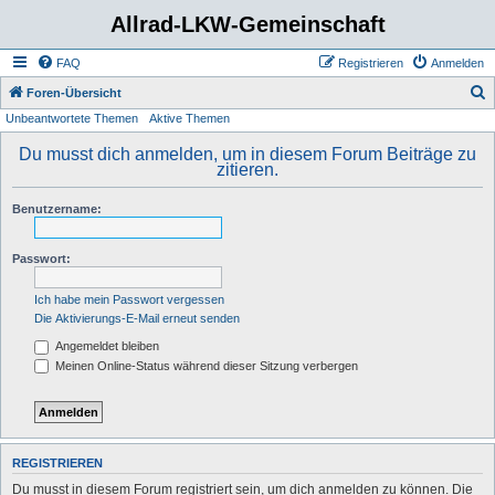
Allrad-LKW-Gemeinschaft
FAQ
Registrieren
Anmelden
S
Foren-Übersicht
Unbeantwortete Themen
Aktive Themen
u
c
Du musst dich anmelden, um in diesem Forum Beiträge zu
zitieren.
h
e
Benutzername:
Passwort:
Ich habe mein Passwort vergessen
Die Aktivierungs-E-Mail erneut senden
Angemeldet bleiben
Meinen Online-Status während dieser Sitzung verbergen
REGISTRIEREN
Du musst in diesem Forum registriert sein, um dich anmelden zu können. Die