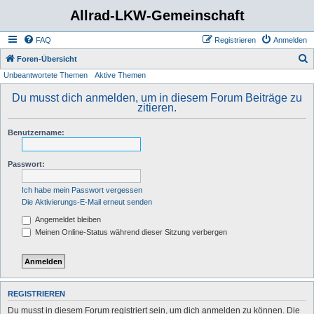
Allrad-LKW-Gemeinschaft
FAQ
Registrieren
Anmelden
S
Foren-Übersicht
Unbeantwortete Themen
Aktive Themen
u
c
Du musst dich anmelden, um in diesem Forum Beiträge zu
zitieren.
h
e
Benutzername:
Passwort:
Ich habe mein Passwort vergessen
Die Aktivierungs-E-Mail erneut senden
Angemeldet bleiben
Meinen Online-Status während dieser Sitzung verbergen
REGISTRIEREN
Du musst in diesem Forum registriert sein, um dich anmelden zu können. Die