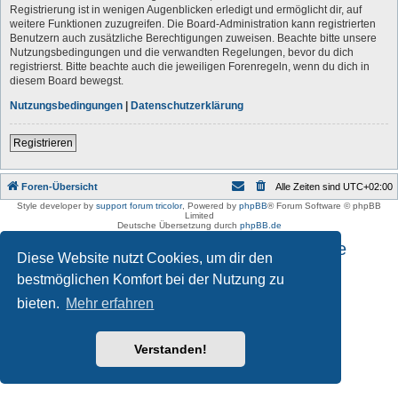
Registrierung ist in wenigen Augenblicken erledigt und ermöglicht dir, auf
weitere Funktionen zuzugreifen. Die Board-Administration kann registrierten
Benutzern auch zusätzliche Berechtigungen zuweisen. Beachte bitte unsere
Nutzungsbedingungen und die verwandten Regelungen, bevor du dich
registrierst. Bitte beachte auch die jeweiligen Forenregeln, wenn du dich in
diesem Board bewegst.
Nutzungsbedingungen
|
Datenschutzerklärung
Registrieren
Foren-Übersicht
Alle Zeiten sind
UTC+02:00
Style developer by
support forum tricolor
,
Powered by
phpBB
® Forum Software © phpBB
Limited
Deutsche Übersetzung durch
phpBB.de
Impressum und Datenschutzhinweise
Diese Website nutzt Cookies, um dir den
bestmöglichen Komfort bei der Nutzung zu
bieten.
Mehr erfahren
Verstanden!