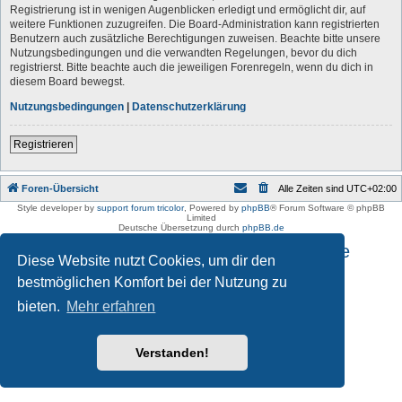
Registrierung ist in wenigen Augenblicken erledigt und ermöglicht dir, auf
weitere Funktionen zuzugreifen. Die Board-Administration kann registrierten
Benutzern auch zusätzliche Berechtigungen zuweisen. Beachte bitte unsere
Nutzungsbedingungen und die verwandten Regelungen, bevor du dich
registrierst. Bitte beachte auch die jeweiligen Forenregeln, wenn du dich in
diesem Board bewegst.
Nutzungsbedingungen
|
Datenschutzerklärung
Registrieren
Foren-Übersicht
Alle Zeiten sind
UTC+02:00
Style developer by
support forum tricolor
,
Powered by
phpBB
® Forum Software © phpBB
Limited
Deutsche Übersetzung durch
phpBB.de
Impressum und Datenschutzhinweise
Diese Website nutzt Cookies, um dir den
bestmöglichen Komfort bei der Nutzung zu
bieten.
Mehr erfahren
Verstanden!