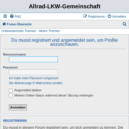
Allrad-LKW-Gemeinschaft
FAQ
Registrieren
Anmelden
S
Foren-Übersicht
Unbeantwortete Themen
Aktive Themen
u
c
Du musst registriert und angemeldet sein, um Profile
anzuschauen.
h
e
Benutzername:
Passwort:
Ich habe mein Passwort vergessen
Die Aktivierungs-E-Mail erneut senden
Angemeldet bleiben
Meinen Online-Status während dieser Sitzung verbergen
REGISTRIEREN
Du musst in diesem Forum registriert sein, um dich anmelden zu können. Die