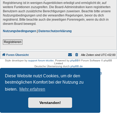
Registrierung ist in wenigen Augenblicken erledigt und ermöglicht dir, auf
weitere Funktionen zuzugreifen. Die Board-Administration kann registrierten
Benutzern auch zusätzliche Berechtigungen zuweisen. Beachte bitte unsere
Nutzungsbedingungen und die verwandten Regelungen, bevor du dich
registrierst. Bitte beachte auch die jeweiligen Forenregeln, wenn du dich in
diesem Board bewegst.
Nutzungsbedingungen
|
Datenschutzerklärung
Registrieren
Foren-Übersicht
Alle Zeiten sind
UTC+02:00
Style developer by
support forum tricolor
,
Powered by
phpBB
® Forum Software © phpBB
Limited
Deutsche Übersetzung durch
phpBB.de
Impressum und Datenschutzhinweise
Diese Website nutzt Cookies, um dir den
bestmöglichen Komfort bei der Nutzung zu
bieten.
Mehr erfahren
Verstanden!