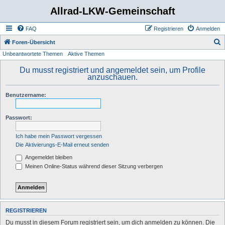
Allrad-LKW-Gemeinschaft
FAQ
Registrieren
Anmelden
S
Foren-Übersicht
Unbeantwortete Themen
Aktive Themen
u
c
Du musst registriert und angemeldet sein, um Profile
anzuschauen.
h
e
Benutzername:
Passwort:
Ich habe mein Passwort vergessen
Die Aktivierungs-E-Mail erneut senden
Angemeldet bleiben
Meinen Online-Status während dieser Sitzung verbergen
REGISTRIEREN
Du musst in diesem Forum registriert sein, um dich anmelden zu können. Die