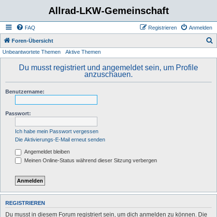
Allrad-LKW-Gemeinschaft
FAQ
Registrieren
Anmelden
S
Foren-Übersicht
Unbeantwortete Themen
Aktive Themen
u
c
Du musst registriert und angemeldet sein, um Profile
anzuschauen.
h
e
Benutzername:
Passwort:
Ich habe mein Passwort vergessen
Die Aktivierungs-E-Mail erneut senden
Angemeldet bleiben
Meinen Online-Status während dieser Sitzung verbergen
REGISTRIEREN
Du musst in diesem Forum registriert sein, um dich anmelden zu können. Die