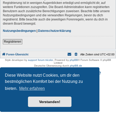
Registrierung ist in wenigen Augenblicken erledigt und ermöglicht dir, auf
weitere Funktionen zuzugreifen. Die Board-Administration kann registrierten
Benutzern auch zusätzliche Berechtigungen zuweisen. Beachte bitte unsere
Nutzungsbedingungen und die verwandten Regelungen, bevor du dich
registrierst. Bitte beachte auch die jeweiligen Forenregeln, wenn du dich in
diesem Board bewegst.
Nutzungsbedingungen
|
Datenschutzerklärung
Registrieren
Foren-Übersicht
Alle Zeiten sind
UTC+02:00
Style developer by
support forum tricolor
,
Powered by
phpBB
® Forum Software © phpBB
Limited
Deutsche Übersetzung durch
phpBB.de
Impressum und Datenschutzhinweise
Diese Website nutzt Cookies, um dir den
bestmöglichen Komfort bei der Nutzung zu
bieten.
Mehr erfahren
Verstanden!