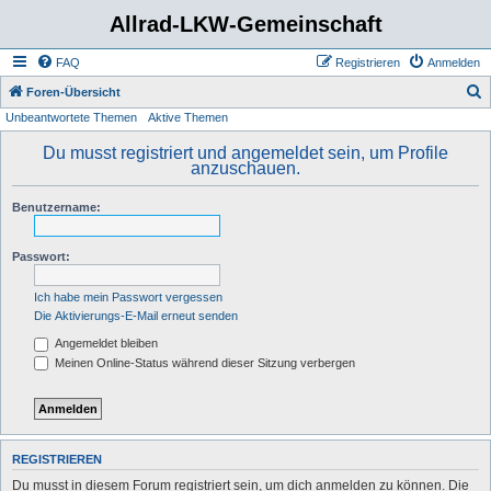
Allrad-LKW-Gemeinschaft
FAQ
Registrieren
Anmelden
S
Foren-Übersicht
Unbeantwortete Themen
Aktive Themen
u
c
Du musst registriert und angemeldet sein, um Profile
anzuschauen.
h
e
Benutzername:
Passwort:
Ich habe mein Passwort vergessen
Die Aktivierungs-E-Mail erneut senden
Angemeldet bleiben
Meinen Online-Status während dieser Sitzung verbergen
REGISTRIEREN
Du musst in diesem Forum registriert sein, um dich anmelden zu können. Die