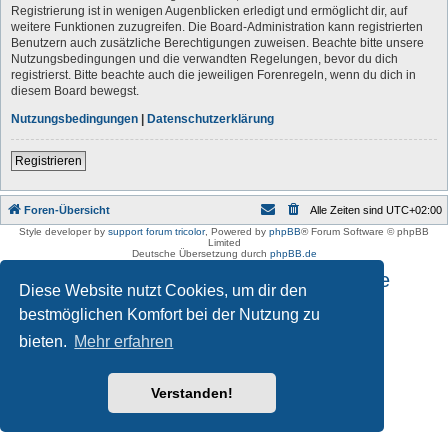
Registrierung ist in wenigen Augenblicken erledigt und ermöglicht dir, auf
weitere Funktionen zuzugreifen. Die Board-Administration kann registrierten
Benutzern auch zusätzliche Berechtigungen zuweisen. Beachte bitte unsere
Nutzungsbedingungen und die verwandten Regelungen, bevor du dich
registrierst. Bitte beachte auch die jeweiligen Forenregeln, wenn du dich in
diesem Board bewegst.
Nutzungsbedingungen
|
Datenschutzerklärung
Registrieren
Foren-Übersicht
Alle Zeiten sind
UTC+02:00
Style developer by
support forum tricolor
,
Powered by
phpBB
® Forum Software © phpBB
Limited
Deutsche Übersetzung durch
phpBB.de
Impressum und Datenschutzhinweise
Diese Website nutzt Cookies, um dir den
bestmöglichen Komfort bei der Nutzung zu
bieten.
Mehr erfahren
Verstanden!