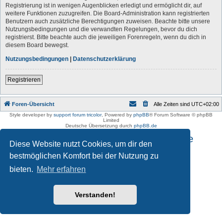
Registrierung ist in wenigen Augenblicken erledigt und ermöglicht dir, auf
weitere Funktionen zuzugreifen. Die Board-Administration kann registrierten
Benutzern auch zusätzliche Berechtigungen zuweisen. Beachte bitte unsere
Nutzungsbedingungen und die verwandten Regelungen, bevor du dich
registrierst. Bitte beachte auch die jeweiligen Forenregeln, wenn du dich in
diesem Board bewegst.
Nutzungsbedingungen
|
Datenschutzerklärung
Registrieren
Foren-Übersicht
Alle Zeiten sind
UTC+02:00
Style developer by
support forum tricolor
,
Powered by
phpBB
® Forum Software © phpBB
Limited
Deutsche Übersetzung durch
phpBB.de
Impressum und Datenschutzhinweise
Diese Website nutzt Cookies, um dir den
bestmöglichen Komfort bei der Nutzung zu
bieten.
Mehr erfahren
Verstanden!