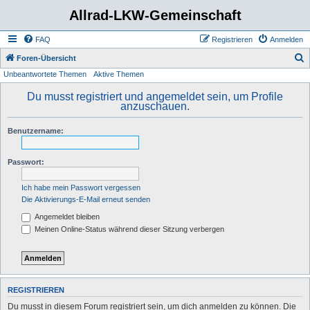
Allrad-LKW-Gemeinschaft
FAQ
Registrieren
Anmelden
S
Foren-Übersicht
Unbeantwortete Themen
Aktive Themen
u
c
Du musst registriert und angemeldet sein, um Profile
anzuschauen.
h
e
Benutzername:
Passwort:
Ich habe mein Passwort vergessen
Die Aktivierungs-E-Mail erneut senden
Angemeldet bleiben
Meinen Online-Status während dieser Sitzung verbergen
REGISTRIEREN
Du musst in diesem Forum registriert sein, um dich anmelden zu können. Die