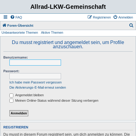
Allrad-LKW-Gemeinschaft
FAQ
Registrieren
Anmelden
S
Foren-Übersicht
Unbeantwortete Themen
Aktive Themen
u
c
Du musst registriert und angemeldet sein, um Profile
anzuschauen.
h
e
Benutzername:
Passwort:
Ich habe mein Passwort vergessen
Die Aktivierungs-E-Mail erneut senden
Angemeldet bleiben
Meinen Online-Status während dieser Sitzung verbergen
REGISTRIEREN
Du musst in diesem Forum registriert sein, um dich anmelden zu können. Die