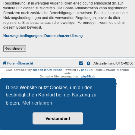
Registrierung ist in wenigen Augenblicken erledigt und ermöglicht dir, auf
weitere Funktionen zuzugreifen. Die Board-Administration kann registrierten
Benutzern auch zusätzliche Berechtigungen zuweisen. Beachte bitte unsere
Nutzungsbedingungen und die verwandten Regelungen, bevor du dich
registrierst. Bitte beachte auch die jeweiligen Forenregeln, wenn du dich in
diesem Board bewegst.
Nutzungsbedingungen
|
Datenschutzerklärung
Registrieren
Foren-Übersicht
Alle Zeiten sind
UTC+02:00
Style developer by
support forum tricolor
,
Powered by
phpBB
® Forum Software © phpBB
Limited
Deutsche Übersetzung durch
phpBB.de
Impressum und Datenschutzhinweise
Diese Website nutzt Cookies, um dir den
bestmöglichen Komfort bei der Nutzung zu
bieten.
Mehr erfahren
Verstanden!