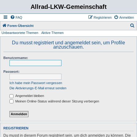
Allrad-LKW-Gemeinschaft
FAQ
Registrieren
Anmelden
S
Foren-Übersicht
Unbeantwortete Themen
Aktive Themen
u
c
Du musst registriert und angemeldet sein, um Profile
anzuschauen.
h
e
Benutzername:
Passwort:
Ich habe mein Passwort vergessen
Die Aktivierungs-E-Mail erneut senden
Angemeldet bleiben
Meinen Online-Status während dieser Sitzung verbergen
REGISTRIEREN
Du musst in diesem Forum registriert sein, um dich anmelden zu können. Die