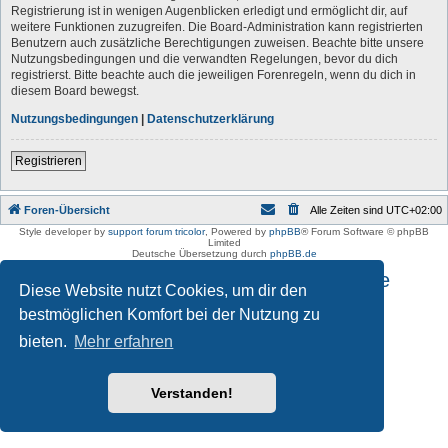
Registrierung ist in wenigen Augenblicken erledigt und ermöglicht dir, auf
weitere Funktionen zuzugreifen. Die Board-Administration kann registrierten
Benutzern auch zusätzliche Berechtigungen zuweisen. Beachte bitte unsere
Nutzungsbedingungen und die verwandten Regelungen, bevor du dich
registrierst. Bitte beachte auch die jeweiligen Forenregeln, wenn du dich in
diesem Board bewegst.
Nutzungsbedingungen
|
Datenschutzerklärung
Registrieren
Foren-Übersicht
Alle Zeiten sind
UTC+02:00
Style developer by
support forum tricolor
,
Powered by
phpBB
® Forum Software © phpBB
Limited
Deutsche Übersetzung durch
phpBB.de
Impressum und Datenschutzhinweise
Diese Website nutzt Cookies, um dir den
bestmöglichen Komfort bei der Nutzung zu
bieten.
Mehr erfahren
Verstanden!