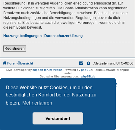
Registrierung ist in wenigen Augenblicken erledigt und ermöglicht dir, auf
weitere Funktionen zuzugreifen. Die Board-Administration kann registrierten
Benutzern auch zusätzliche Berechtigungen zuweisen. Beachte bitte unsere
Nutzungsbedingungen und die verwandten Regelungen, bevor du dich
registrierst. Bitte beachte auch die jeweiligen Forenregeln, wenn du dich in
diesem Board bewegst.
Nutzungsbedingungen
|
Datenschutzerklärung
Registrieren
Foren-Übersicht
Alle Zeiten sind
UTC+02:00
Style developer by
support forum tricolor
,
Powered by
phpBB
® Forum Software © phpBB
Limited
Deutsche Übersetzung durch
phpBB.de
Impressum und Datenschutzhinweise
Diese Website nutzt Cookies, um dir den
bestmöglichen Komfort bei der Nutzung zu
bieten.
Mehr erfahren
Verstanden!