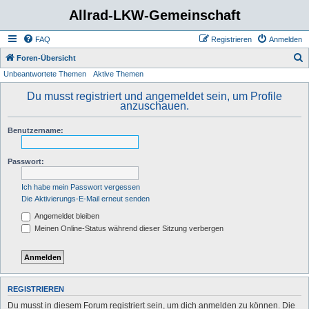
Allrad-LKW-Gemeinschaft
FAQ
Registrieren
Anmelden
S
Foren-Übersicht
Unbeantwortete Themen
Aktive Themen
u
c
Du musst registriert und angemeldet sein, um Profile
anzuschauen.
h
e
Benutzername:
Passwort:
Ich habe mein Passwort vergessen
Die Aktivierungs-E-Mail erneut senden
Angemeldet bleiben
Meinen Online-Status während dieser Sitzung verbergen
REGISTRIEREN
Du musst in diesem Forum registriert sein, um dich anmelden zu können. Die