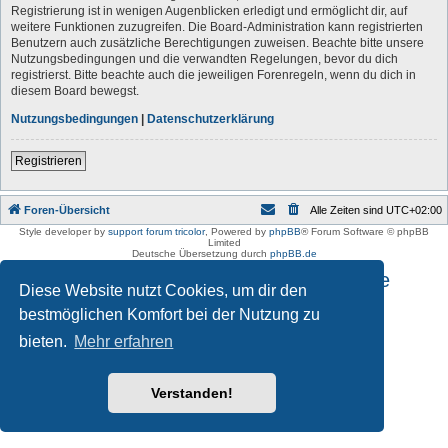
Registrierung ist in wenigen Augenblicken erledigt und ermöglicht dir, auf
weitere Funktionen zuzugreifen. Die Board-Administration kann registrierten
Benutzern auch zusätzliche Berechtigungen zuweisen. Beachte bitte unsere
Nutzungsbedingungen und die verwandten Regelungen, bevor du dich
registrierst. Bitte beachte auch die jeweiligen Forenregeln, wenn du dich in
diesem Board bewegst.
Nutzungsbedingungen
|
Datenschutzerklärung
Registrieren
Foren-Übersicht
Alle Zeiten sind
UTC+02:00
Style developer by
support forum tricolor
,
Powered by
phpBB
® Forum Software © phpBB
Limited
Deutsche Übersetzung durch
phpBB.de
Impressum und Datenschutzhinweise
Diese Website nutzt Cookies, um dir den
bestmöglichen Komfort bei der Nutzung zu
bieten.
Mehr erfahren
Verstanden!