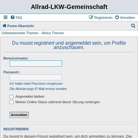
Allrad-LKW-Gemeinschaft
FAQ
Registrieren
Anmelden
S
Foren-Übersicht
Unbeantwortete Themen
Aktive Themen
u
c
Du musst registriert und angemeldet sein, um Profile
anzuschauen.
h
e
Benutzername:
Passwort:
Ich habe mein Passwort vergessen
Die Aktivierungs-E-Mail erneut senden
Angemeldet bleiben
Meinen Online-Status während dieser Sitzung verbergen
REGISTRIEREN
Du musst in diesem Forum registriert sein, um dich anmelden zu können. Die